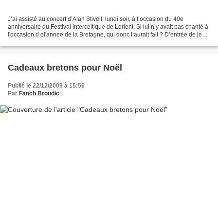
J’ai assisté au concert d’Alan Stivell, lundi soir, à l’occasion du 40e
anniversaire du Festival interceltique de Lorient. Si lui n’y avait pas chanté à
l'occasion d el'année de la Bretagne, qui donc l’aurait fait ? D’entrée de jeu,
il a pronostiqué l’imminence...
Cadeaux bretons pour Noël
Publié le 22/12/2009 à 15:56
Par
Fanch Broudic