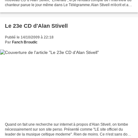
chanteur parue le jour même dans Le Télégramme.Alan Stivell m'écrit et a
bien voulu me fournir les précisions...
Le 23e CD d'Alan Stivell
Publié le 14/10/2009 à 22:18
Par
Fanch Broudic
Quand on fait une recherche sur internet à propos d'Alan Stivell, on tombe
nécessairement sur son site perso. Présenté comme "LE site officiel du
leader de la musique celtique moderne". Rien de moins. Ce n'est sans doute