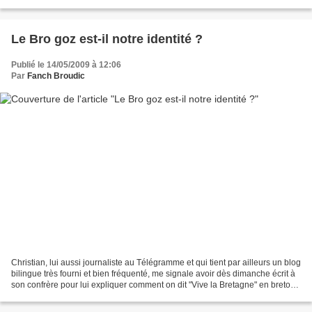
pas faux, mais ça jette.Bien avant...
Le Bro goz est-il notre identité ?
Publié le 14/05/2009 à 12:06
Par
Fanch Broudic
Christian, lui aussi journaliste au Télégramme et qui tient par ailleurs un blog
bilingue très fourni et bien fréquenté, me signale avoir dès dimanche écrit à
son confrère pour lui expliquer comment on dit "Vive la Bretagne" en breton.
Pas étonnant que...