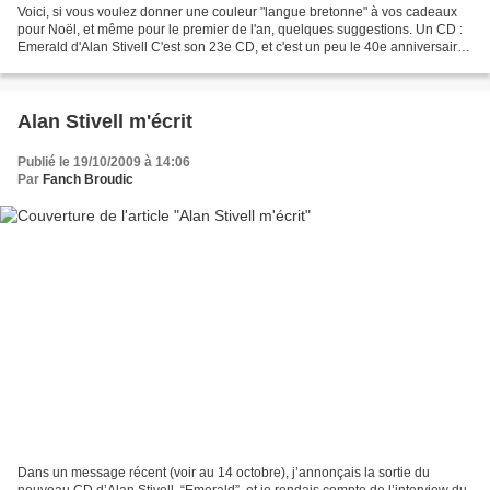
Voici, si vous voulez donner une couleur "langue bretonne" à vos cadeaux
pour Noël, et même pour le premier de l'an, quelques suggestions. Un CD :
Emerald d'Alan Stivell C'est son 23e CD, et c'est un peu le 40e anniversaire
du tout premier. Lorsque j'avais...
Alan Stivell m'écrit
Publié le 19/10/2009 à 14:06
Par
Fanch Broudic
Dans un message récent (voir au 14 octobre), j’annonçais la sortie du
nouveau CD d’Alan Stivell, “Emerald”, et je rendais compte de l’interview du