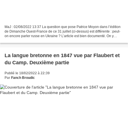
MaJ : 02/08/2022 13:37 La question que pose Patrice Moyon dans l’édition
de Dimanche Ouest-France de ce 31 juillet (ci-dessus) est différente : peut-
on encore parler russe en Ukraine ? L’article est bien documenté. On y
apprend que les habitants d’Odessa...
La langue bretonne en 1847 vue par Flaubert et
du Camp. Deuxième partie
Publié le 18/02/2022 à 22:39
Par
Fanch Broudic