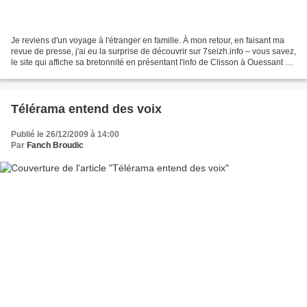
Je reviens d'un voyage à l'étranger en famille. À mon retour, en faisant ma
revue de presse, j'ai eu la surprise de découvrir sur 7seizh.info – vous savez,
le site qui affiche sa bretonnité en présentant l'info de Clisson à Ouessant –
un billet sur l'initiative...
Télérama entend des voix
Publié le 26/12/2009 à 14:00
Par
Fanch Broudic