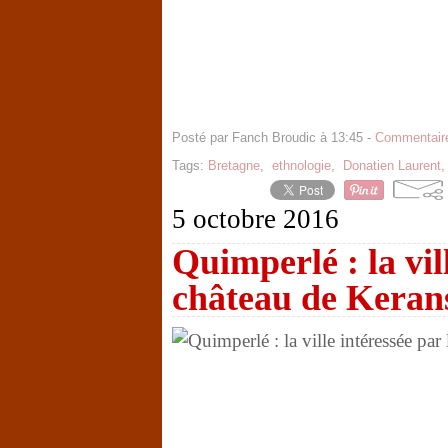
Posté par Fanch Broudic à 13:45 -
Commentaire
Tags:
Bretagne
,
ethnologie
,
Donatien Laurent
5 octobre 2016
Quimperlé : la vill
château de Keran