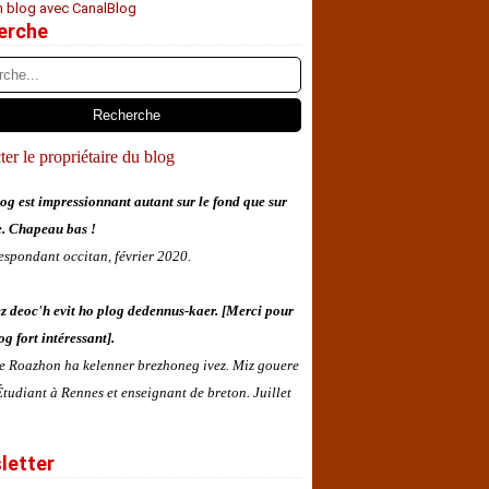
n blog avec CanalBlog
erche
er le propriétaire du blog
og est impressionnant autant sur le fond que sur
e. Chapeau bas !
espondant occitan, février 2020.
z deoc'h evit ho plog dedennus-kaer. [Merci pour
og fort intéressant].
 e Roazhon ha kelenner brezhoneg ivez. Miz gouere
tudiant à Rennes et enseignant de breton. Juillet
letter