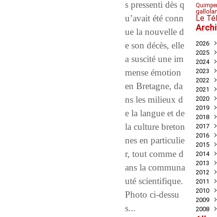
s pressenti dès q
Quimpe
gallo
la
u’avait été conn
Le Té
Arch
ue la nouvelle d
2026
e son décès, elle
2025
Juil
a suscité une im
2024
Mai
Nov
mense émotion
2023
Avril
Oct
Déc
2022
Mar
Aoû
Nov
Déc
en Bretagne, da
2021
Juil
Oct
Nov
Déc
ns les milieux d
2020
Mai
Sep
Oct
Nov
Déc
2019
Avril
Aoû
Sep
Oct
Nov
Déc
e la langue et de
2018
Mar
Juil
Juil
Sep
Oct
Nov
Nov
la culture breton
2017
Févr
Jui
Jui
Aoû
Sep
Oct
Oct
Déc
2016
Janv
Mai
Mai
Juil
Aoû
Sep
Sep
Nov
Déc
nes en particulie
2015
Avril
Avril
Jui
Juil
Aoû
Aoû
Oct
Nov
Déc
r, tout comme d
2014
Mar
Mar
Mai
Jui
Jui
Juil
Sep
Oct
Oct
Déc
2013
Févr
Févr
Avril
Mai
Mai
Jui
Aoû
Aoû
Sep
Nov
Déc
ans la communa
2012
Janv
Janv
Mar
Avril
Avril
Mai
Jui
Juil
Aoû
Oct
Nov
Déc
uté scientifique.
2011
Févr
Mar
Mar
Mar
Mai
Jui
Juil
Sep
Oct
Oct
Déc
2010
Janv
Févr
Févr
Févr
Avril
Mai
Jui
Aoû
Sep
Sep
Nov
Déc
Photo ci-dessu
2009
Janv
Janv
Janv
Mar
Mar
Mai
Juil
Aoû
Aoû
Oct
Nov
Déc
s...
2008
Févr
Févr
Févr
Mai
Juil
Juil
Sep
Oct
Nov
Déc