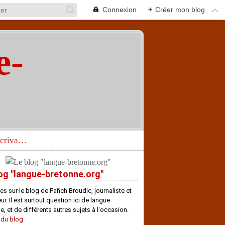
Connexion
+
Créer mon blog
e-
"
Réhabilitation d’un écrivain de langue bretonne aujourd’hui mal connu et méconnu
og "langue-bretonne.org"
es sur le blog de Fañch Broudic, journaliste et
r. Il est surtout question ici de langue
e, et de différents autres sujets à l'occasion.
 du blog