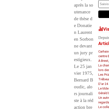
après la so
utenance
de thèse d
e Donatie
Vi
n Laurent
Depuis
en Sorbon
Artic
ne devant
Carhaix
un jury pr
centre 
estigieux.
À Brest
La chan
Le 25 jan
lors de
vier 1975,
Les Pri
Bernard B
Trébeu
D’ar 24 
oudic, alo
Le tilde
rs journali
Gérald
Un autr
ste à la réd
regard
action bre
Le coll