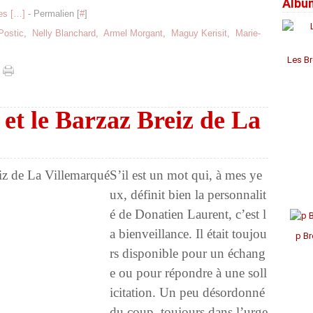
Albu
Janv
Janv
Janv
Avril
Jui
Jui
Aoû
Sep
Oct
Nov
Déc
s [
…
]
- Permalien [
#
]
Mar
Mai
Mai
Juil
Aoû
Sep
Oct
Nov
Févr
Avril
Avril
Jui
Juil
Aoû
Aoû
Oct
Postic
,
Nelly Blanchard
,
Armel Morgant
,
Maguy Kerisit
,
Marie-
Janv
Mar
Mar
Mai
Jui
Juil
Juil
Sep
Févr
Févr
Avril
Mai
Mai
Jui
Aoû
Les Br
Janv
Janv
Mar
Avril
Avril
Mai
Févr
Mar
Mar
Avril
Janv
Févr
Févr
Mar
Janv
Janv
Févr
et le Barzaz Breiz de La
Janv
S’il est un mot qui, à mes ye
ux, définit bien la personnalit
é de Donatien Laurent, c’est l
a bienveillance. Il était toujou
p Br
rs disponible pour un échang
e ou pour répondre à une soll
icitation. Un peu désordonné
du coup, toujours dans l’urge