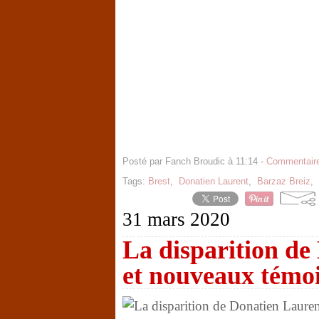
Posté par Fanch Broudic à 11:14 -
Commentaire
Tags:
Brest
,
Donatien Laurent
,
Barzaz Breiz
,
31 mars 2020
La disparition de
et nouveaux témo