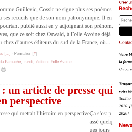
Créer u
Rech
omme Guillevic, Cossic ne signe plus ses poèmes
u ses recueils que de son nom patronymique. Il en
 pourtant publié aussi en y adjoignant son prénom,
ves, que ce soit chez Oswald, à Folle Avoine déjà
u chez d’autres éditeurs du sud de la France, où...
Contact
s [
…
]
- Permalien [
#
]
Votre bl
du Farouche
,
rundi
,
éditions Folle Avoine
la form
Un corr
Trugare
 un article de presse qui
votre bl
 en perspective
Studier
2020. [É
Ça s’est p
2020].
assé quelq
News
ues jours