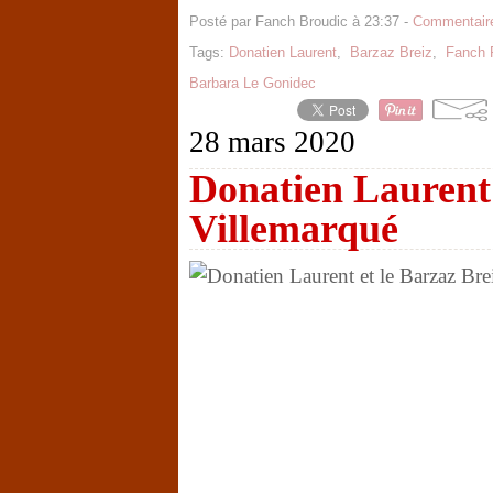
Posté par Fanch Broudic à 23:37 -
Commentaire
Tags:
Donatien Laurent
,
Barzaz Breiz
,
Fanch 
Barbara Le Gonidec
28 mars 2020
Donatien Laurent 
Villemarqué