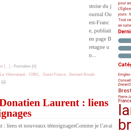
pour am
stoise du j
L’Églis
ournal Ou
jours : 
Tout ce
est-Franc
en ruine
e, publiait
Dern
en page B
retagne u
n...
Caté
s [
…
]
- Permalien [
#
]
La Villemarqué
,
CRBC
,
Ouest-France
,
Bernard Boudic
Emgleo 
Conseil
Diwan
O
Bres
Pierre-J
 Donatien Laurent : liens
Franc
l
ignages
b
Comme je l’avai