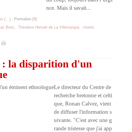
nce. Mais il savait...
s [
…
]
- Permalien [
#
]
az Breiz
,
Théodore Hersart de La Villemarqué
,
chants
: la disparition d'un
ue
Le directeur du Centre de
recherche bretonne et celti
que, Ronan Calvez, vient
de diffuser l'information s
uivante. "C'est avec une g
rande tristesse que j'ai app