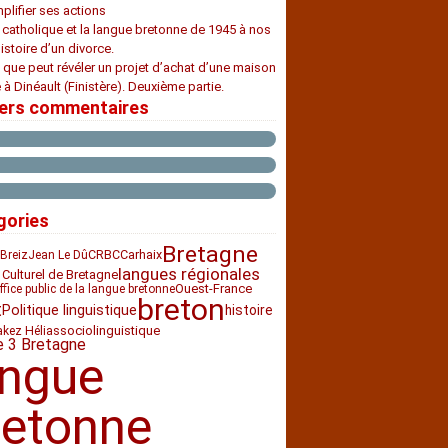
plifier ses actions
e catholique et la langue bretonne de 1945 à nos
histoire d’un divorce.
 que peut révéler un projet d’achat d’une maison
 à Dinéault (Finistère). Deuxième partie.
iers commentaires
gories
Bretagne
CRBC
Carhaix
Breiz
Jean Le Dû
langues régionales
 Culturel de Bretagne
Ouest-France
ffice public de la langue bretonne
breton
t
histoire
Politique linguistique
sociolinguistique
akez Hélias
e 3 Bretagne
angue
retonne