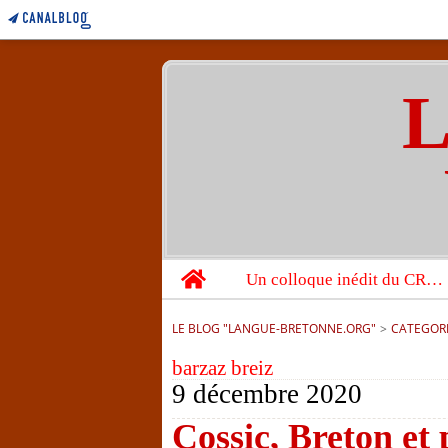
L
Home
Un colloque inédit du CRBC sur les victimes de l’année 1944
LE BLOG "LANGUE-BRETONNE.ORG"
>
CATEGOR
barzaz breiz
9 décembre 2020
Cossic, Breton et