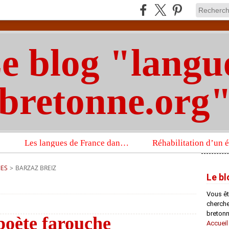
e blog "langu
bretonne.org
Les langues de France dans un imposant ouvrage sur la langue française que publient les Presses universitaires d’Oxford
IES
>
BARZAZ BREIZ
Le bl
Vous êt
chercheu
bretonn
 poète farouche
Accueil