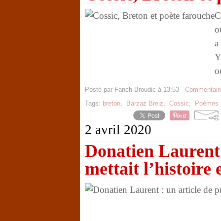
C
o
a
Y
o
Posté par Fanch Broudic à 13:53 -
Commentaire
Tags:
breton
,
Barzaz Breiz
,
Cossic
,
Poèmes 
2 avril 2020
Donatien Laurent :
mettait l’histoire