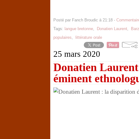
Posté par Fanch Broudic à 21:18 -
Commentaire
Tags:
langue bretonne
,
Donatien Laurent
,
Barz
populaires
,
littérature orale
25 mars 2020
Donatien Laurent 
éminent ethnolog