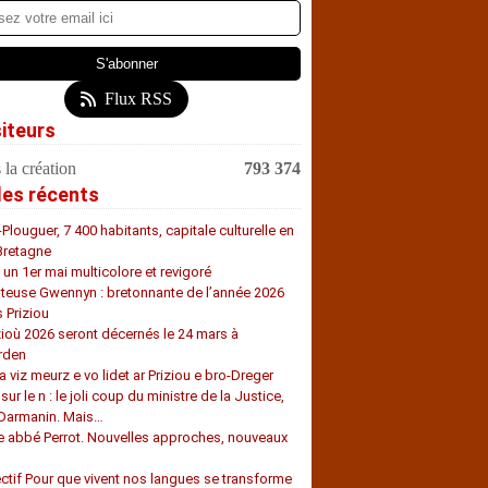
Flux RSS
siteurs
 la création
793 374
les récents
-Plouguer, 7 400 habitants, capitale culturelle en
Bretagne
, un 1er mai multicolore et revigoré
teuse Gwennyn : bretonnante de l’année 2026
s Priziou
zioù 2026 seront décernés le 24 mars à
rden
a viz meurz e vo lidet ar Priziou e bro-Dreger
 sur le n : le joli coup du ministre de la Justice,
 Darmanin. Mais…
e abbé Perrot. Nouvelles approches, nouveaux
s
ectif Pour que vivent nos langues se transforme