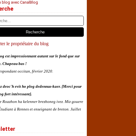
n blog avec CanalBlog
erche
er le propriétaire du blog
og est impressionnant autant sur le fond que sur
e. Chapeau bas !
espondant occitan, février 2020.
z deoc'h evit ho plog dedennus-kaer. [Merci pour
og fort intéressant].
 e Roazhon ha kelenner brezhoneg ivez. Miz gouere
tudiant à Rennes et enseignant de breton. Juillet
letter