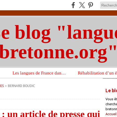
e blog "langu
bretonne.org
Les langues de France dans un imposant ouvrage sur la langue française que publient les Presses universitaires d’Oxford
IES
>
BERNARD BOUDIC
Le bl
Vous êt
chercheu
bretonn
 un article de presse qui
Accueil