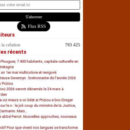
Flux RSS
siteurs
 la création
793 425
les récents
-Plouguer, 7 400 habitants, capitale culturelle en
Bretagne
, un 1er mai multicolore et revigoré
teuse Gwennyn : bretonnante de l’année 2026
s Priziou
zioù 2026 seront décernés le 24 mars à
rden
a viz meurz e vo lidet ar Priziou e bro-Dreger
 sur le n : le joli coup du ministre de la Justice,
 Darmanin. Mais…
e abbé Perrot. Nouvelles approches, nouveaux
s
ectif Pour que vivent nos langues se transforme