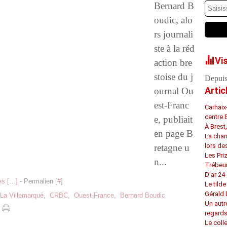
Bernard B
oudic, alo
rs journali
ste à la réd
Vi
action bre
stoise du j
Depuis
Artic
ournal Ou
est-Franc
Carhaix
centre 
e, publiait
À Brest
en page B
La chan
lors de
retagne u
Les Pri
n...
Trébeu
D’ar 24 
s [
…
]
- Permalien [
#
]
Le tilde
Gérald
La Villemarqué
,
CRBC
,
Ouest-France
,
Bernard Boudic
Un autr
regard
Le coll