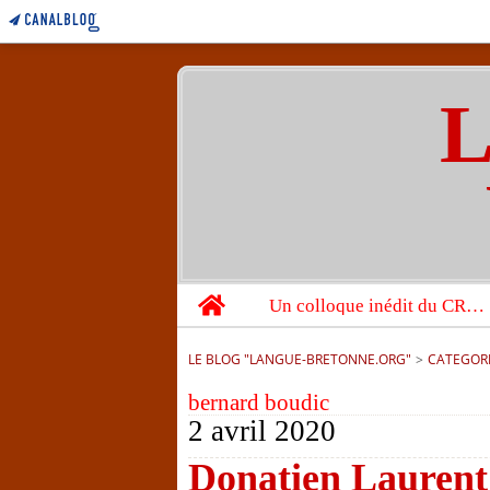
L
Home
Un colloque inédit du CRBC sur les victimes de l’année 1944
LE BLOG "LANGUE-BRETONNE.ORG"
>
CATEGOR
bernard boudic
2 avril 2020
Donatien Laurent :