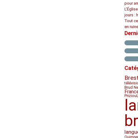
pour am
L’Églis
jours : 
Tout ce
en ruine
Dern
Caté
Bres
télévis
Brud N
Franc
Priziou
l
b
langu
Quimpe