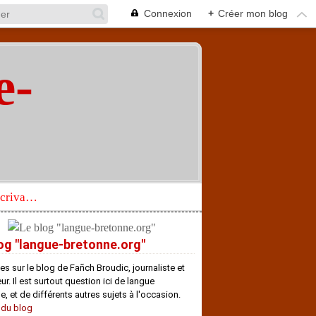
Connexion
+
Créer mon blog
e-
"
Réhabilitation d’un écrivain de langue bretonne aujourd’hui mal connu et méconnu
og "langue-bretonne.org"
es sur le blog de Fañch Broudic, journaliste et
r. Il est surtout question ici de langue
e, et de différents autres sujets à l'occasion.
 du blog