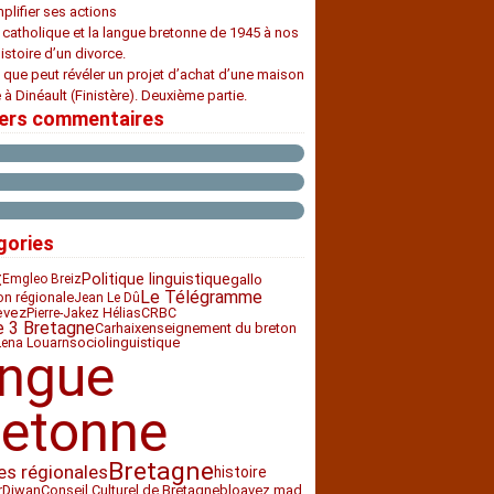
plifier ses actions
e catholique et la langue bretonne de 1945 à nos
histoire d’un divorce.
 que peut révéler un projet d’achat d’une maison
 à Dinéault (Finistère). Deuxième partie.
iers commentaires
gories
t
Politique linguistique
gallo
Emgleo Breiz
Le Télégramme
ion régionale
Jean Le Dû
CRBC
evez
Pierre-Jakez Hélias
e 3 Bretagne
Carhaix
enseignement du breton
sociolinguistique
Lena Louarn
angue
retonne
Bretagne
es régionales
histoire
Diwan
Conseil Culturel de Bretagne
bloavez mad
r