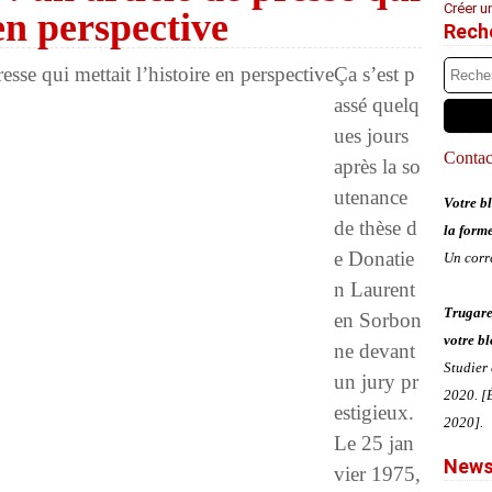
Créer u
 en perspective
Rech
Ça s’est p
assé quelq
ues jours
Contact
après la so
utenance
Votre bl
de thèse d
la form
e Donatie
Un corr
n Laurent
Trugare
en Sorbon
votre bl
ne devant
Studier
un jury pr
2020. [É
estigieux.
2020].
Le 25 jan
News
vier 1975,