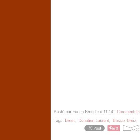
Posté par Fanch Broudic à 11:14 -
Commentaire
Tags:
Brest
,
Donatien Laurent
,
Barzaz Breiz
,