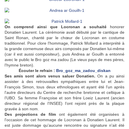
On comprend ainsi que Locronan a souhaité
honorer
Donatien Laurent. La cérémonie avait débuté par le cantique de
Saint Ronan, chanté par le chœur de Locronan en costume
traditionnel. Pour clore l'hommage, Patrick Mollard a interprété à
la grande cornemuse deux airs composés par Donatien lui-même
(car il est aussi compositeur), puis Andrea ar Gouilh a entonné
avec le public le Bro goz ma zadou (Le vieux pays de mes pères,
l'hymne breton).
Écouter le refrain :
Bro_goz_ma_zadou_diskan
Ses amis sont alors venus saluer Donatien.
On a pu ainsi
assister à des retrouvailles sympathiques entre lui et Jean-
François Simon, tous deux ethnologues et ayant été l'un après
l'autre directeurs du Centre de recherche bretonne et celtique à
l'UBO. Sa femme Françoise et son frère Loeiz Laurent (ancien
directeur régional de l'INSEE) l'ont rejoint près de la plaque
gravée à son nom.
Des projections de film
ont également été organisées à
l'occasion de cet hommage de Locronan à Donatien Laurent. Il
est juste dommage qu'aucune rencontre ou signature n'ait été