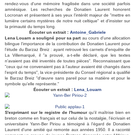
rendez-vous d'une mémoire fragilisée dans une société parfois
amnésique. Les recherches de Donatien Laurent honorent
Locronan et présentent à ses yeux l'intérêt majeur de "mettre en
lumière certains mystères de notre nuit celtique" et d'insister sur
la primauté du temps long.
Écouter un extrait :
Antoine_Gabriele
Lena Louarn a souligné pour sa part
au cours d'une allocation
bilingue l'importance de la contribution de Donatien Laurent pour
l'étude du Barzaz Breiz : ayant retrouvé les carnets d'enquête de
La Villemarqué, il "a prouvé, a-t-elle déclaré, que les textes
n'avaient pas été inventés de toutes pièces". Reconnaissant que
"ceux qui ne convenaient pas à l'auteur avaient été changés dans
l'esprit du temps", la vice-présidente du Conseil régional a qualifié
le Barzaz Breiz "d'œuvre sans pareil pour sa matière et pour le
symbole qu'elle représente."
Écouter un extrait :
Lena_Louarn
S'exprimant sur le registre de l'humour
qu'il maîtrise bien en
breton comme en français et sur celui de la nostalgie, l'écrivain et
universitaire Yann-Ber Piriou a témoigné à l'égard de Donatien
Laurent d'une amitié qui remonte aux années 1950. Il a raconté