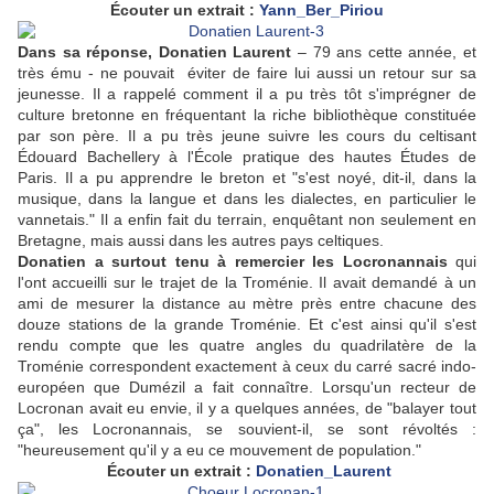
Écouter un extrait :
Yann_Ber_Piriou
Dans sa réponse, Donatien Laurent
– 79 ans cette année, et
très ému - ne pouvait éviter de faire lui aussi un retour sur sa
jeunesse. Il a rappelé comment il a pu très tôt s'imprégner de
culture bretonne en fréquentant la riche bibliothèque constituée
par son père. Il a pu très jeune suivre les cours du celtisant
Édouard Bachellery à l'École pratique des hautes Études de
Paris. Il a pu apprendre le breton et "s'est noyé, dit-il, dans la
musique, dans la langue et dans les dialectes, en particulier le
vannetais." Il a enfin fait du terrain, enquêtant non seulement en
Bretagne, mais aussi dans les autres pays celtiques.
Donatien a surtout tenu à remercier les Locronannais
qui
l'ont accueilli sur le trajet de la Troménie. Il avait demandé à un
ami de mesurer la distance au mètre près entre chacune des
douze stations de la grande Troménie. Et c'est ainsi qu'il s'est
rendu compte que les quatre angles du quadrilatère de la
Troménie correspondent exactement à ceux du carré sacré indo-
européen que Dumézil a fait connaître. Lorsqu'un recteur de
Locronan avait eu envie, il y a quelques années, de "balayer tout
ça", les Locronannais, se souvient-il, se sont révoltés :
"heureusement qu'il y a eu ce mouvement de population."
Écouter un extrait :
Donatien_Laurent