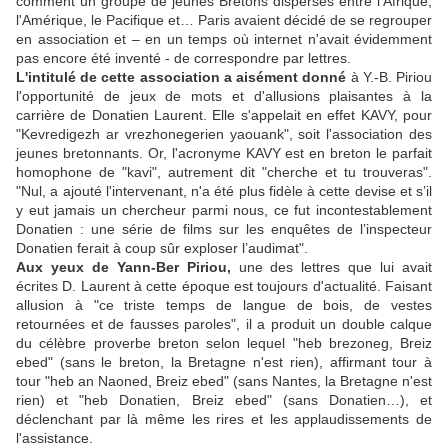
comment un groupe de jeunes Bretons dispersés entre l'Afrique,
l'Amérique, le Pacifique et… Paris avaient décidé de se regrouper
en association et – en un temps où internet n'avait évidemment
pas encore été inventé - de correspondre par lettres.
L'intitulé de cette association a aisément donné
à Y.-B. Piriou
l'opportunité de jeux de mots et d'allusions plaisantes à la
carrière de Donatien Laurent. Elle s'appelait en effet KAVY, pour
"Kevredigezh ar vrezhonegerien yaouank", soit l'association des
jeunes bretonnants. Or, l'acronyme KAVY est en breton le parfait
homophone de "kavi", autrement dit "cherche et tu trouveras".
"Nul, a ajouté l'intervenant, n'a été plus fidèle à cette devise et s’il
y eut jamais un chercheur parmi nous, ce fut incontestablement
Donatien : une série de films sur les enquêtes de l’inspecteur
Donatien ferait à coup sûr exploser l’audimat".
Aux yeux de Yann-Ber Piriou,
une des lettres que lui avait
écrites D. Laurent à cette époque est toujours d'actualité. Faisant
allusion à "ce triste temps de langue de bois, de vestes
retournées et de fausses paroles", il a produit un double calque
du célèbre proverbe breton selon lequel "heb brezoneg, Breiz
ebed" (sans le breton, la Bretagne n'est rien), affirmant tour à
tour "heb an Naoned, Breiz ebed" (sans Nantes, la Bretagne n'est
rien) et "heb Donatien, Breiz ebed" (sans Donatien…), et
déclenchant par là même les rires et les applaudissements de
l'assistance.