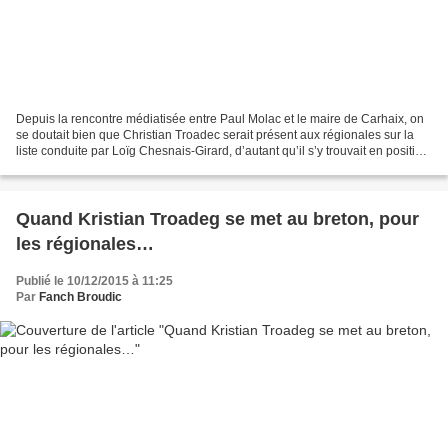
Depuis la rencontre médiatisée entre Paul Molac et le maire de Carhaix, on
se doutait bien que Christian Troadec serait présent aux régionales sur la
liste conduite par Loïg Chesnais-Girard, d’autant qu’il s’y trouvait en position
éligible. Il s’y trouvait...
Quand Kristian Troadeg se met au breton, pour
les régionales…
Publié le 10/12/2015 à 11:25
Par
Fanch Broudic