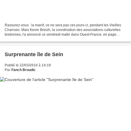
Rassurez-vous : la manif, ce ne sera pas ces jours-ci, pendant les Vieilles
Charrues. Mais Kevre Breizh, la coordination des associations culturelles
bretonnes, l'a annoncé ce vendredi matin dans Ouest-France, en page
Finistère en tout cas : elle a retenu...
Surprenante île de Sein
Publié le 22/03/2010 à 14:19
Par
Fanch Broudic