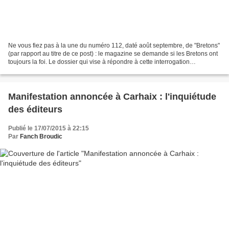
Ne vous fiez pas à la une du numéro 112, daté août septembre, de "Bretons"
(par rapport au titre de ce post) : le magazine se demande si les Bretons ont
toujours la foi. Le dossier qui vise à répondre à cette interrogation
existentielle est loin d'être...
Manifestation annoncée à Carhaix : l'inquiétude
des éditeurs
Publié le 17/07/2015 à 22:15
Par
Fanch Broudic