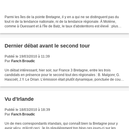
Parmi les îles de la pointe Bretagne, il y en a qui ne se distinguent pas du
tout ni de la tendance nationale, ni de la tendance régionale. À Molène,
comme à Ouessant et à l'île de Batz, le taux d'abstentions est élevé : plus
élevé à Molène et à Batz...
Dernier débat avant le second tour
Publié le 19/03/2010 à 11:39
Par
Fanch Broudic
Un débat intéressant, hier soir, sur France 3 Bretagne, entre les trois
candidats en présence pour le second tout des régionales : B. Malgonr, G.
Hascoët, J.Y. Le Drian. L’émission était plutôt dynamique, ponctuée de courts
sujets images et - ce qui était...
Vu d'Irlande
Publié le 18/03/2010 à 18:39
Par
Fanch Broudic
Un de mes correspondants irlandais, qui connaît bien la Bretagne pour y
avoir vécu, m'écrit ceci :Je lis régulièrement ton blog ces jours-ci sur les