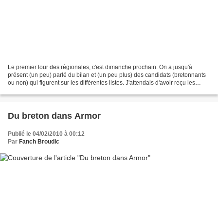
Le premier tour des régionales, c'est dimanche prochain. On a jusqu'à
présent (un peu) parlé du bilan et (un peu plus) des candidats (bretonnants
ou non) qui figurent sur les différentes listes. J'attendais d'avoir reçu les
professions de foi des 11 listes...
Du breton dans Armor
Publié le 04/02/2010 à 00:12
Par
Fanch Broudic