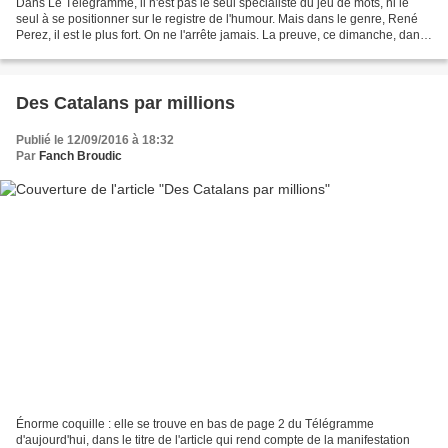
Dans Le Télégramme, il n'est pas le seul spécialiste du jeu de mots, ni le
seul à se positionner sur le registre de l'humour. Mais dans le genre, René
Perez, il est le plus fort. On ne l'arrête jamais. La preuve, ce dimanche, dans
son clin d'œil hebdomadaire,...
Des Catalans par millions
Publié le 12/09/2016 à 18:32
Par
Fanch Broudic
Énorme coquille : elle se trouve en bas de page 2 du Télégramme
d'aujourd'hui, dans le titre de l'article qui rend compte de la manifestation