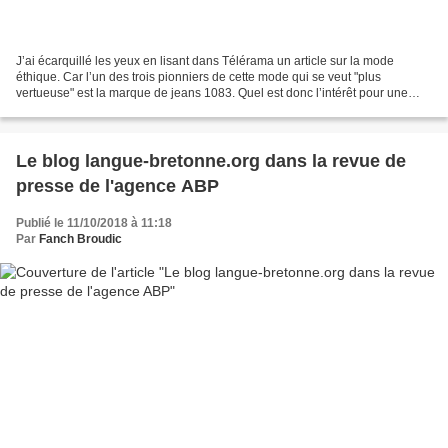
J’ai écarquillé les yeux en lisant dans Télérama un article sur la mode
éthique. Car l’un des trois pionniers de cette mode qui se veut "plus
vertueuse" est la marque de jeans 1083. Quel est donc l’intérêt pour une
PME installée à Romans-sur-Isère, dans...
Le blog langue-bretonne.org dans la revue de
presse de l'agence ABP
Publié le 11/10/2018 à 11:18
Par
Fanch Broudic