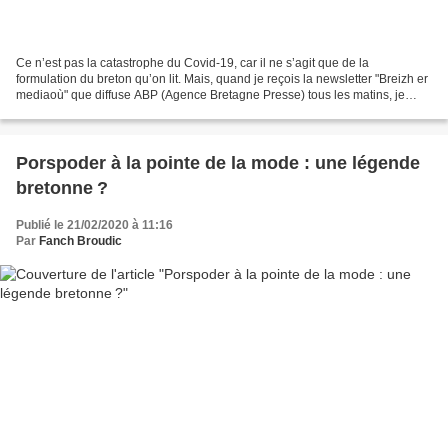
Ce n’est pas la catastrophe du Covid-19, car il ne s’agit que de la
formulation du breton qu’on lit. Mais, quand je reçois la newsletter "Breizh er
mediaoù" que diffuse ABP (Agence Bretagne Presse) tous les matins, je
reconnais que ça me chiffonne. Ce...
Porspoder à la pointe de la mode : une légende
bretonne ?
Publié le 21/02/2020 à 11:16
Par
Fanch Broudic