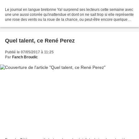
Le journal en langue bretonne Ya! surprend ses lecteurs cette semaine avec
une une aussi colorée qu'inattendue et dont on ne sait trop si elle représente
une rose des vents ou la roue de la chance, ou peut-être encore quelque
chose que je n'aurai pas...
Quel talent, ce René Perez
Publié le 07/05/2017 à 11:25
Par
Fanch Broudic