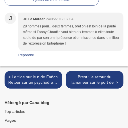
J
JC Le Moraer
24/05/2017 07:04
28 hommes pour... deux femmes, bref on est loin de la parité
même si Fanny Chauffin vaut bien dix femmes à elles toute
seule de par son omniprésence et omniscience dans le milieu
de l'expression britophone !
Répondre
< Le tilde sur le n de Fañch.
Brest : le retour du
Retour sur un psychodrame
lamaneur sur le port de' >
national
Hébergé par Canalblog
Top articles
Pages