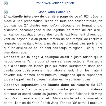
L'habituelle interview de dernière page
de ce n° 624 cède la
place à une présentation, sinon de tous ces collaborateurs, en
tout cas de 27 d'entre eux, qu'on découvre au format photo
d'identité, accompagnée d'une légende en forme de clin d'œil,
amical ou caustique, avec des profils extrêmement divers qui
vont du paysan bio au prêtre témoin de son temps, de l'écrivain
linguiste au militant Ai'ta. L'initiative est d'autant plus pertinente
que les articles de Ya! ne sont pas toujours signés – ce qui est
bien dommage.
L'encadré de la page 3 souligne aussi
à juste raison qu'un
hebdo comme Ya! ne pourrait tenir sans ses lecteurs. Mais alors
que d'habitude on insiste plus ou moins lourdement dans ces
cas-là pour qu'ils prennent leur abonnement, là on les invite à
devenir eux-mêmes contributeurs. Imaginons qu'ils répondent
tous à l'appel : les 12 pages habituelles n'y suffiraient plus !
e
J'observe cependant une lacune dans ce numéro du 12
anniversaire :
il n'y a pas la moindre photo du fondateur-
directeur-et-coordinateur du journal Ya! et des éditions Keit vimp
bev. Pas un mot à son sujet ! Mais sans le volontarisme et la
débrouillardise de Yann-Fañch Jacq, l'hebdo Ya! serait-il toujours