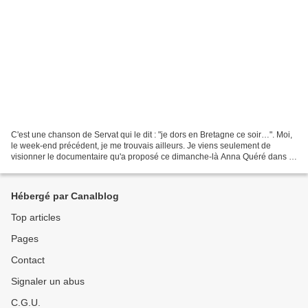
C'est une chanson de Servat qui le dit : "je dors en Bretagne ce soir…". Moi,
le week-end précédent, je me trouvais ailleurs. Je viens seulement de
visionner le documentaire qu'a proposé ce dimanche-là Anna Quéré dans le
cadre de "Red an amzer" sur France...
Hébergé par Canalblog
Top articles
Pages
Contact
Signaler un abus
C.G.U.