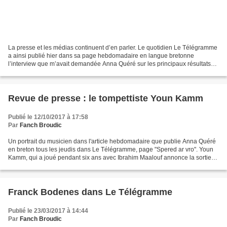
La presse et les médias continuent d’en parler. Le quotidien Le Télégramme
a ainsi publié hier dans sa page hebdomadaire en langue bretonne
l’interview que m’avait demandée Anna Quéré sur les principaux résultats
de l’enquête, mais pas que… J’ai insisté...
Revue de presse : le tompettiste Youn Kamm
Publié le 12/10/2017 à 17:58
Par
Fanch Broudic
Un portrait du musicien dans l'article hebdomadaire que publie Anna Quéré
en breton tous les jeudis dans Le Télégramme, page "Spered ar vro". Youn
Kamm, qui a joué pendant six ans avec Ibrahim Maalouf annonce la sortie
du deuxième album de son groupe...
Franck Bodenes dans Le Télégramme
Publié le 23/03/2017 à 14:44
Par
Fanch Broudic