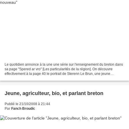
Le quotidien annonce à la une une série sur l'enseignement du breton dans
sa page "Spered ar vro" [Les particularités de la région]. On découvre
effectivement à la page 40 le portrait de Sterenn Le Brun, une jeune
institutrice qui prend aujourd'hui même...
Jeune, agriculteur, bio, et parlant breton
Publié le 21/10/2008 à 21:44
Par
Fanch Broudic