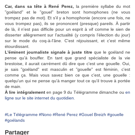
Car, dans sa tête à René Perez,
la première syllabe du mot
"goéland" et le "gouel" breton sont homophones (ne vous
trompez pas de mot). Et s'il y a homophonie (encore une fois, ne
vous trompez pas), ils se prononcent (presque) pareils. À partir
de là, il n'est pas difficile pour un esprit à vif comme le sien de
disserter allègrement sur l'actualité (y compris l'élection du jour)
sur le mode du coq-à-l'âne. C'est réjouissant, et c'est même
étourdissant.
L'éminent journaliste signale à juste titre
que le goéland ne
pense qu'à bouffer. En tant que grand spécialiste de la vie
brestoise, il aurait carrément dû dire que c'est une gouelle. Oui,
je sais "goéland" est masculin et "gouelle" est féminin, c'est
comme ça. Mais vous savez bien ce que c'est, une gouelle :
quelqu'un qui ne pense qu'à manger tout ce qu'il trouve à portée
de main.
À lire intégralement
en page 9 du Télégramme dimanche ou
en
ligne sur le site internet du quotidien.
#Le Télégramme
#Nono
#René Perez
#Gouel Breizh
#gouelle
#goélands
Partager