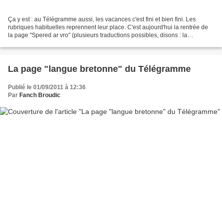
Ça y est : au Télégramme aussi, les vacances c'est fini et bien fini. Les
rubriques habituelles reprennent leur place. C'est aujourd'hui la rentrée de
la page "Spered ar vro" (plusieurs traductions possibles, disons : la
personnalité d'une région), avec...
La page "langue bretonne" du Télégramme
Publié le 01/09/2011 à 12:36
Par
Fanch Broudic