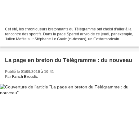
Cet été, les chroniqueurs bretonnants du Télégramme ont choisi d’aller à la
rencontre des sportifs. Dans la page Spered ar vro de ce jeudi, par exemple,
Julien Meffre suit Stéphane Le Govic (ci-dessus), un Costarmoricain
d’origine léonarde qui s’investit...
La page en breton du Télégramme : du nouveau
Publié le 01/09/2016 à 10:41
Par
Fanch Broudic