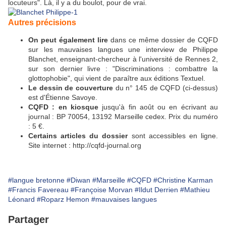
locuteurs". Là, il y a du boulot, pour de vrai.
Autres précisions
On peut également lire
dans ce même dossier de CQFD
sur les mauvaises langues une interview de Philippe
Blanchet, enseignant-chercheur à l'université de Rennes 2,
sur son dernier livre : "Discriminations : combattre la
glottophobie", qui vient de paraître aux éditions Textuel.
Le dessin de couverture
du n° 145 de CQFD (ci-dessus)
est d'Étienne Savoye.
CQFD : en kiosque
jusqu'à fin août ou en écrivant au
journal : BP 70054, 13192 Marseille cedex. Prix du numéro
: 5 €.
Certains articles du dossier
sont accessibles en ligne.
Site internet : http://cqfd-journal.org
#langue bretonne
#Diwan
#Marseille
#CQFD
#Christine Karman
#Francis Favereau
#Françoise Morvan
#Ildut Derrien
#Mathieu
Léonard
#Roparz Hemon
#mauvaises langues
Partager