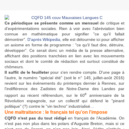
Ce périodique se présente comme un mensuel
de critique et
d'expérimentations sociales. Rien à voir avec l'abréviation bien
connue en mathématique pour signifier "ce qu'il fallait
démontrer".
D'après Wikipedia,
elle est détournée ici pour afficher
un axiome en forme de programme : "ce qu'il faut dire, détruire,
développer". Ce serait donc un média de la presse alternative,
affichant des positions tranchées en lien avec les mouvements
sociaux et dont le comité de rédaction est surtout constitué de
chômeurs.
Il suffit de le feuilleter
pour s'en rendre compte. D'une page à
l'autre, le numéro "spécial été" (soit le n° 145, juillet-août 2016)
revient sur les événements du printemps dernier à Rennes, sur
l'indifférence des Zadistes de Notre-Dame des Landes par
e
rapport au récent référendum, sur le 60
anniversaire de la
Révolution espagnole, sur un collectif qui défend le "pinard
politique" (?) contre le "vin techno" industrialisé…
Une maltraitance : le français tel qu'on l'impose
CQFD n'est pas du tout rédigé
en français de l'Académie. On
n'est pas non plus dans les polars d'Auguste Breton, mais si ce
n'est pas de l'argot, on n'en pas loin. Ainsi, l'édito s'intitule :