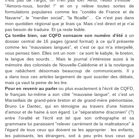
"Aimons-nous, bordel !" et on y relève toutes sortes de
formulations populaires comme les "condés de France et de
Navarre", le "merdier social", "la flicaille"… Ce n'est pas dans
mon quotidien régional que je lirais ça. Mais c'est direct et je n'ai
pas besoin de traduire. Et ça reste lisible.
Ça tombe bien, car CQFD consacre son numéro d'été
à un
dossier central de 16 pages (grand format) à ce qu'il présente
comme les "mauvaises langues", et c'est ce qui m'a interpellé,
vous pensez bien. Elles ont un nom : ce sont le kabyle, le breton,
la langue des sourds… Mais le journal s'intéresse aussi à la
mémoire des colonisés de Nouvelle-Calédonie et à la novlangue
que rabâchent désormais beaucoup de communicants. Il y
a dans tous ces articles largement de quoi susciter des débats,
mais ça vaut la peine de les lire.
Pour en revenir au parler
ou plus exactement à l'écrit de CQFD,
le français lui-même a son côté "mauvaise langue", et c'est un
Marseillais de grand-père breton et de grand-mère piémontaise,
Bruno Le Dantec, qui en témoigne au travers d'une histoire
d'amour et de haine à son égard. Le "séparatisme draconien" (?)
entre l'oralité et l'écrit est tel que son orthographe et sa
grammaire lui paraissent "relever carrément de la maltraitance" à
l'égard de tous ceux qui doivent se les approprier : les enfants,
les patoisants, les étrangers, soit à peu près tous ceux qui