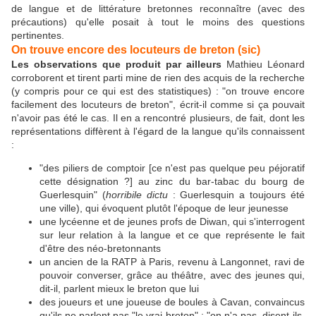
de langue et de littérature bretonnes reconnaître (avec des
précautions) qu'elle posait à tout le moins des questions
pertinentes.
On trouve encore des locuteurs de breton (sic)
Les observations que produit par ailleurs
Mathieu Léonard
corroborent et tirent parti mine de rien des acquis de la recherche
(y compris pour ce qui est des statistiques) : "on trouve encore
facilement des locuteurs de breton", écrit-il comme si ça pouvait
n'avoir pas été le cas. Il en a rencontré plusieurs, de fait, dont les
représentations diffèrent à l'égard de la langue qu'ils connaissent
:
"des piliers de comptoir [ce n'est pas quelque peu péjoratif
cette désignation ?] au zinc du bar-tabac du bourg de
Guerlesquin" (
horribile dictu
: Guerlesquin a toujours été
une ville), qui évoquent plutôt l'époque de leur jeunesse
une lycéenne et de jeunes profs de Diwan, qui s'interrogent
sur leur relation à la langue et ce que représente le fait
d'être des néo-bretonnants
un ancien de la RATP à Paris, revenu à Langonnet, ravi de
pouvoir converser, grâce au théâtre, avec des jeunes qui,
dit-il, parlent mieux le breton que lui
des joueurs et une joueuse de boules à Cavan, convaincus
qu'ils ne parlent pas "le vrai breton" : "on n'a pas, disent-ils,