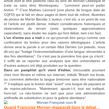
article dont le titre pastiche celui du livre de Morvan Lebesque et
(cela va sans dire) Montesquieu : "comment peut-on parler
breton ?" C'est Mathieu Léonard (une plume de longue date de
CQFD) qui le fait en deux pages et demi tout de même, illustrées
de photos de Martin Barzilai. L'auteur, c'est sûr, a un point de vue
et l'article est plutôt dense, mêlant considérations historiques et
observations de terrain (avec quelques approximations
cependant), sans éluder les sujets qui font débat, tant s'en faut.
L'un d'entre eux a trait
à ce qui pourrait être perçu comme une
confiscation du breton pour des raisons idéologiques. L'article
donne ainsi la parole à un certain Ildut Derrien (un pseudo, nous
dit-on) qui "fustige l'instrumentalisation d'une langue réinventée à
des fins identitaires". Ce n'est pas la première fois que ça s'écrit :
il suffit de se reporter aux analyses que des universitaires et
d'autres auteurs ont déjà produites sur la question.
Dans un pamphlet qu'il vient d'éditer,
introuvable pourtant
chez mon libraire et même sur internet, intitulé "Breizh ma brute,
ou comment défendre la langue bretonne sans être nationaliste
?" il explique que le breton était "avant" une langue de paysans et
de marins-pêcheurs. "Maintenant, ajoute-t-il, tout est trafiqué,
hors-sol. Le néo-breton ne sert que pour une administration
artificielle de substitution et pour la galerie identitaire".
Quand Françoise Morvan réapparaît dans le débat…