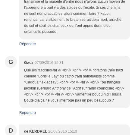
transmise et la majorité d'entre nous n'avons aucun moyen de
l'apprendre à part via des stages ou l'école. Si ces chemins
ne sont non praticables, alors comment faire ? Faut-il
renoncer car visiblement, le breton serait déjà mort, arraché
du sol et seul les chanceux qui l'ont appris durant leur
enfance le possède.
Répondre
G
Gwaz
07/09/2016 15:31
Que les fascistes<br /> <br /> <br /> <br /> *bretons (néo nazi
comme "Boris le Lay" ou catho tradi nationaliste comme
"Cadoual" ex adsav ) <br /> <br /> <br /> <br /> *ou français
jacobin (Bernard Anthony de l'Agrif sur radio courtoisie) <br />
<br /> <br /> <br /> <br /> <br /> vantent le bouquin d' Houria
Bouteldja ça ne vous interroge pas un peu beaucoup ?
Répondre
D
de KERDREL
26/08/2016 15:13