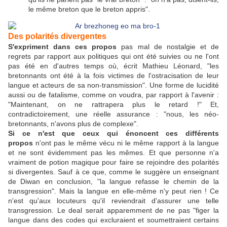
le même breton que le breton appris".
Des polarités divergentes
S'expriment dans ces propos
pas mal de nostalgie et de
regrets par rapport aux politiques qui ont été suivies ou ne l'ont
pas été en d'autres temps où, écrit Mathieu Léonard, "les
bretonnants ont été à la fois victimes de l'ostracisation de leur
langue et acteurs de sa non-transmission". Une forme de lucidité
aussi ou de fatalisme, comme on voudra, par rapport à l'avenir :
"Maintenant, on ne rattrapera plus le retard !" Et,
contradictoirement, une réelle assurance : "nous, les néo-
bretonnants, n'avons plus de complexe".
Si ce n'est que ceux qui énoncent ces différents
propos
n'ont pas le même vécu ni le même rapport à la langue
et ne sont évidemment pas les mêmes. Et que personne n'a
vraiment de potion magique pour faire se rejoindre des polarités
si divergentes. Sauf à ce que, comme le suggère un enseignant
de Diwan en conclusion, "la langue refasse le chemin de la
transgression". Mais la langue en elle-même n'y peut rien ! Ce
n'est qu'aux locuteurs qu'il reviendrait d'assurer une telle
transgression. Le deal serait apparemment de ne pas "figer la
langue dans des codes qui excluraient et soumettraient certains