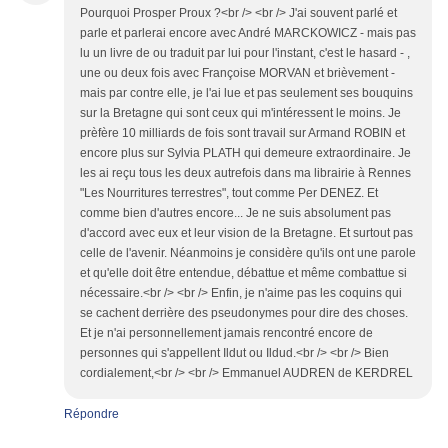
Pourquoi Prosper Proux ?<br /> <br /> J'ai souvent parlé et
parle et parlerai encore avec André MARCKOWICZ - mais pas
lu un livre de ou traduit par lui pour l'instant, c'est le hasard - ,
une ou deux fois avec Françoise MORVAN et brièvement -
mais par contre elle, je l'ai lue et pas seulement ses bouquins
sur la Bretagne qui sont ceux qui m'intéressent le moins. Je
prèfère 10 milliards de fois sont travail sur Armand ROBIN et
encore plus sur Sylvia PLATH qui demeure extraordinaire. Je
les ai reçu tous les deux autrefois dans ma librairie à Rennes
"Les Nourritures terrestres", tout comme Per DENEZ. Et
comme bien d'autres encore... Je ne suis absolument pas
d'accord avec eux et leur vision de la Bretagne. Et surtout pas
celle de l'avenir. Néanmoins je considère qu'ils ont une parole
et qu'elle doit être entendue, débattue et même combattue si
nécessaire.<br /> <br /> Enfin, je n'aime pas les coquins qui
se cachent derrière des pseudonymes pour dire des choses.
Et je n'ai personnellement jamais rencontré encore de
personnes qui s'appellent Ildut ou Ildud.<br /> <br /> Bien
cordialement,<br /> <br /> Emmanuel AUDREN de KERDREL
Répondre