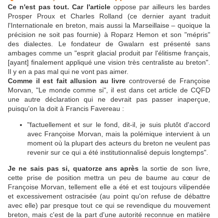
Ce n'est pas tout. Car l'article
oppose par ailleurs les bardes
Prosper Proux et Charles Rolland (ce dernier ayant traduit
l'Internationale en breton, mais aussi la Marseillaise – quoique la
précision ne soit pas fournie) à Roparz Hemon et son "mépris"
des dialectes. Le fondateur de Gwalarn est présenté sans
ambages comme un "esprit glacial produit par l'élitisme français,
[ayant] finalement appliqué une vision très centraliste au breton".
Il y en a pas mal qui ne vont pas aimer.
Comme il est fait allusion au livre
controversé de Françoise
Morvan, "Le monde comme si", il est dans cet article de CQFD
une autre déclaration qui ne devrait pas passer inaperçue,
puisqu'on la doit à Francis Favereau :
"factuellement et sur le fond, dit-il, je suis plutôt d'accord
avec Françoise Morvan, mais la polémique intervient à un
moment où la plupart des acteurs du breton ne veulent pas
revenir sur ce qui a été institutionnalisé depuis longtemps".
Je ne sais pas si, quatorze ans après
la sortie de son livre,
cette prise de position mettra un peu de baume au cœur de
Françoise Morvan, tellement elle a été et est toujours vilipendée
et excessivement ostracisée (au point qu'on refuse de débattre
avec elle) par presque tout ce qui se revendique du mouvement
breton, mais c'est de la part d'une autorité reconnue en matière