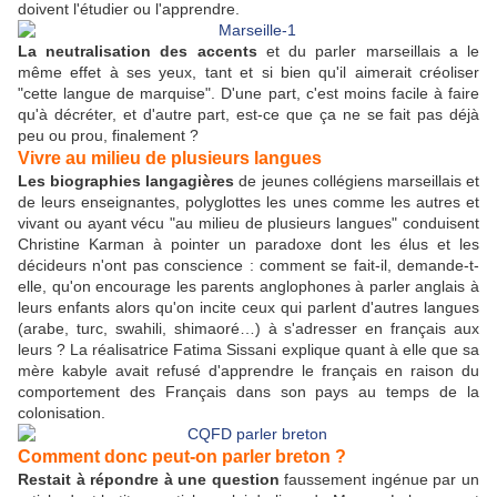
doivent l'étudier ou l'apprendre.
La neutralisation des accents
et du parler marseillais a le
même effet à ses yeux, tant et si bien qu'il aimerait créoliser
"cette langue de marquise". D'une part, c'est moins facile à faire
qu'à décréter, et d'autre part, est-ce que ça ne se fait pas déjà
peu ou prou, finalement ?
Vivre au milieu de plusieurs langues
Les biographies langagières
de jeunes collégiens marseillais et
de leurs enseignantes, polyglottes les unes comme les autres et
vivant ou ayant vécu "au milieu de plusieurs langues" conduisent
Christine Karman à pointer un paradoxe dont les élus et les
décideurs n'ont pas conscience : comment se fait-il, demande-t-
elle, qu'on encourage les parents anglophones à parler anglais à
leurs enfants alors qu'on incite ceux qui parlent d'autres langues
(arabe, turc, swahili, shimaoré…) à s'adresser en français aux
leurs ? La réalisatrice Fatima Sissani explique quant à elle que sa
mère kabyle avait refusé d'apprendre le français en raison du
comportement des Français dans son pays au temps de la
colonisation.
Comment donc peut-on parler breton ?
Restait à répondre à une question
faussement ingénue par un