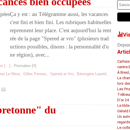
cances bien occupées
Ça y est : au Télégramme aussi, les vacances
c'est fini et bien fini. Les rubriques habituelles
reprennent leur place. C'est aujourd'hui la rent
Vi
rée de la page "Spered ar vro" (plusieurs trad
Depuis
uctions possibles, disons : la personnalité d'u
Artic
ne région), avec...
Carhaix
s [
…
]
- Permalien [
#
]
centre 
À Brest
tian Le Meut
,
Gilles Pennec
,
Spered ar Vro
,
Bérengère Lepetit
,
La chan
lors de
Les Pri
Trébeu
D’ar 24 
Le tilde
bretonne" du
Gérald
Un autr
regard
Le coll