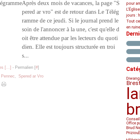
Après deux mois de vacances, la page "S
pour am
L’Églis
pered ar vro" est de retour dans Le Télég
jours : 
ramme de ce jeudi. Si le journal prend le
Tout ce
en ruine
soin de l'annoncer à la une, c'est qu'elle d
Dern
oit être attendue par les lecteurs du quoti
dien. Elle est toujours structurée en troi
s...
s [
…
]
- Permalien [
#
]
Caté
s Pennec
,
Spered ar Vro
Diwan
g
Bres
l
b
Conseil
Office p
Brud N
Priziou
télévis