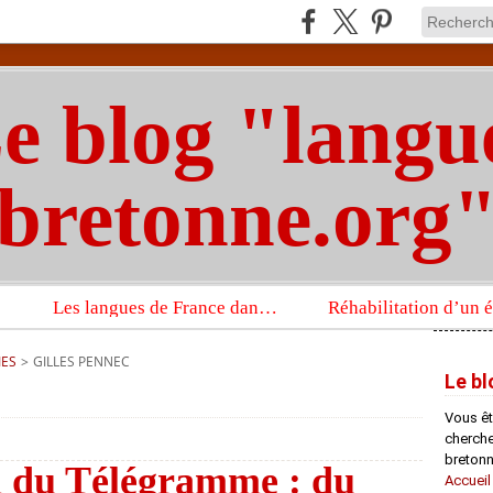
e blog "langu
bretonne.org
Les langues de France dans un imposant ouvrage sur la langue française que publient les Presses universitaires d’Oxford
IES
>
GILLES PENNEC
Le bl
Vous êt
chercheu
bretonn
n du Télégramme : du
Accueil