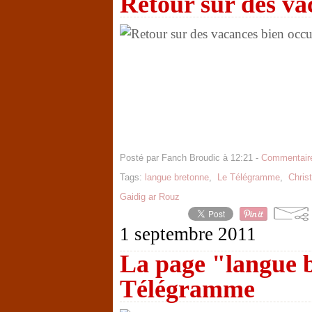
Retour sur des va
Posté par Fanch Broudic à 12:21 -
Commentaire
Tags:
langue bretonne
,
Le Télégramme
,
Chris
Gaidig ar Rouz
1 septembre 2011
La page "langue 
Télégramme