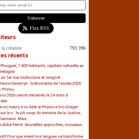
Flux RSS
siteurs
 la création
793 396
les récents
-Plouguer, 7 400 habitants, capitale culturelle en
Bretagne
, un 1er mai multicolore et revigoré
teuse Gwennyn : bretonnante de l’année 2026
s Priziou
zioù 2026 seront décernés le 24 mars à
rden
a viz meurz e vo lidet ar Priziou e bro-Dreger
 sur le n : le joli coup du ministre de la Justice,
 Darmanin. Mais…
e abbé Perrot. Nouvelles approches, nouveaux
s
ectif Pour que vivent nos langues se transforme