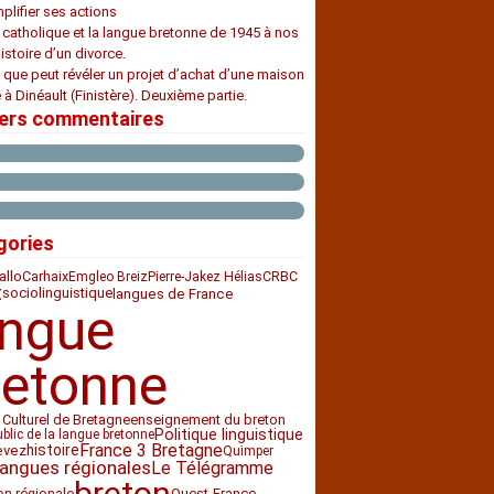
plifier ses actions
e catholique et la langue bretonne de 1945 à nos
histoire d’un divorce.
 que peut révéler un projet d’achat d’une maison
 à Dinéault (Finistère). Deuxième partie.
iers commentaires
gories
Carhaix
CRBC
allo
Emgleo Breiz
Pierre-Jakez Hélias
t
sociolinguistique
langues de France
angue
retonne
 Culturel de Bretagne
enseignement du breton
Politique linguistique
ublic de la langue bretonne
France 3 Bretagne
histoire
evez
Quimper
langues régionales
Le Télégramme
breton
ion régionale
Ouest-France