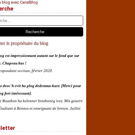
n blog avec CanalBlog
erche
er le propriétaire du blog
og est impressionnant autant sur le fond que sur
e. Chapeau bas !
espondant occitan, février 2020.
z deoc'h evit ho plog dedennus-kaer. [Merci pour
og fort intéressant].
 e Roazhon ha kelenner brezhoneg ivez. Miz gouere
tudiant à Rennes et enseignant de breton. Juillet
letter