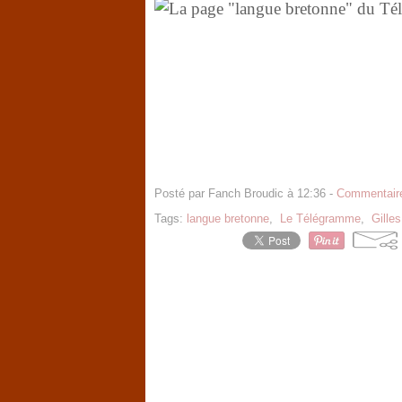
Posté par Fanch Broudic à 12:36 -
Commentaire
Tags:
langue bretonne
,
Le Télégramme
,
Gille