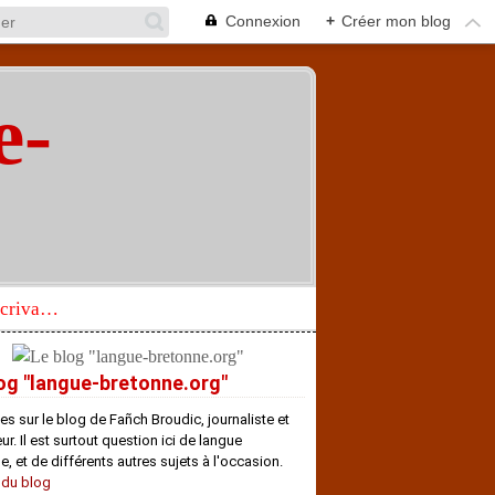
Connexion
+
Créer mon blog
e-
"
Réhabilitation d’un écrivain de langue bretonne aujourd’hui mal connu et méconnu
og "langue-bretonne.org"
es sur le blog de Fañch Broudic, journaliste et
r. Il est surtout question ici de langue
e, et de différents autres sujets à l'occasion.
 du blog