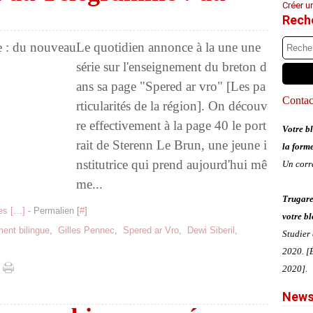
Créer u
Rech
Le quotidien annonce à la une une
série sur l'enseignement du breton d
ans sa page "Spered ar vro" [Les pa
Contact
rticularités de la région]. On découv
re effectivement à la page 40 le port
Votre bl
rait de Sterenn Le Brun, une jeune i
la form
nstitutrice qui prend aujourd'hui mê
Un corr
me...
Trugare
s [
…
]
- Permalien [
#
]
votre bl
ent bilingue
,
Gilles Pennec
,
Spered ar Vro
,
Dewi Siberil
,
Studier
2020. [É
2020].
News