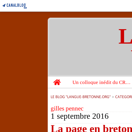
L
Home
Un colloque inédit du CRBC sur les victimes de l’année 1944
LE BLOG "LANGUE-BRETONNE.ORG"
>
CATEGOR
gilles pennec
1 septembre 2016
La page en breto