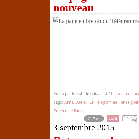
nouveau
Posté par Fanch Broudic à 10:41 -
Commentaire
Tags:
Anna Quéré
,
Le Télégramme
,
enseignem
Sterenn Le Brun
3 septembre 2015