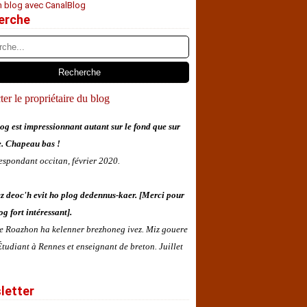
n blog avec CanalBlog
erche
er le propriétaire du blog
og est impressionnant autant sur le fond que sur
e. Chapeau bas !
espondant occitan, février 2020.
z deoc'h evit ho plog dedennus-kaer. [Merci pour
og fort intéressant].
 e Roazhon ha kelenner brezhoneg ivez. Miz gouere
tudiant à Rennes et enseignant de breton. Juillet
letter