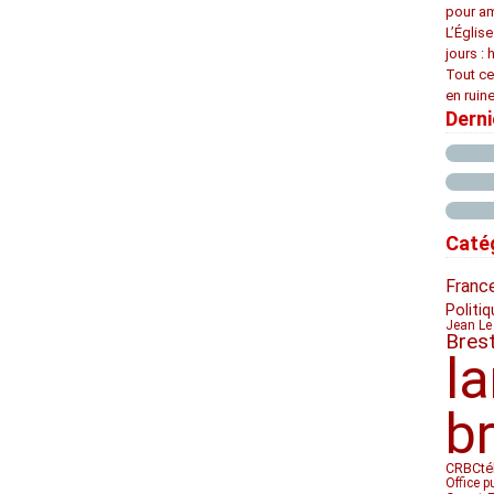
pour am
L’Églis
jours : 
Tout ce
en ruine
Dern
Caté
Franc
Politiq
Jean Le
Bres
l
b
CRBC
té
Office p