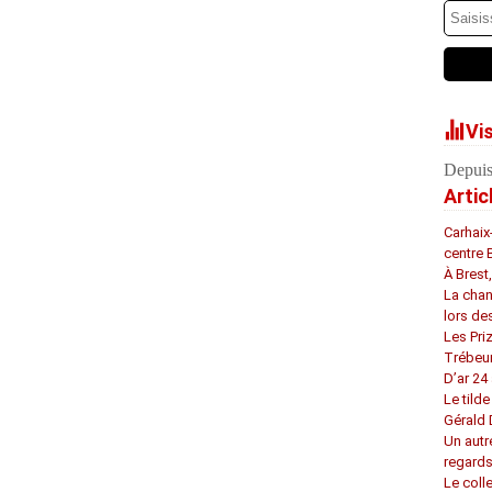
Vi
Depuis
Artic
Carhaix
centre 
À Brest
La chan
lors de
Les Pri
Trébeu
D’ar 24 
Le tilde
Gérald
Un autr
regard
Le coll