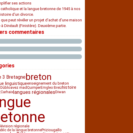
plifier ses actions
e catholique et la langue bretonne de 1945 à nos
histoire d’un divorce.
 que peut révéler un projet d’achat d’une maison
 à Dinéault (Finistère). Deuxième partie.
iers commentaires
gories
breton
e 3 Bretagne
ue linguistique
enseignement du breton
histoire
bloavez mad
 Dû
Quimper
Emgleo Breiz
t
langues régionales
Carhaix
Diwan
angue
retonne
lévision régionale
Priziou
gallo
ublic de la langue bretonne