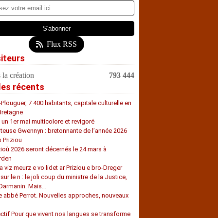
Flux RSS
siteurs
 la création
793 444
les récents
-Plouguer, 7 400 habitants, capitale culturelle en
Bretagne
, un 1er mai multicolore et revigoré
teuse Gwennyn : bretonnante de l’année 2026
s Priziou
zioù 2026 seront décernés le 24 mars à
rden
a viz meurz e vo lidet ar Priziou e bro-Dreger
 sur le n : le joli coup du ministre de la Justice,
 Darmanin. Mais…
e abbé Perrot. Nouvelles approches, nouveaux
s
ectif Pour que vivent nos langues se transforme