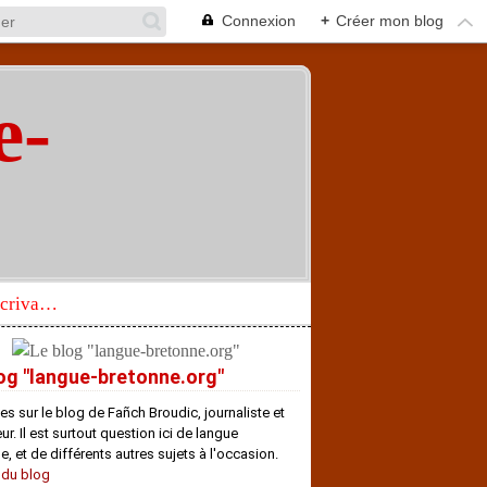
Connexion
+
Créer mon blog
e-
"
Réhabilitation d’un écrivain de langue bretonne aujourd’hui mal connu et méconnu
og "langue-bretonne.org"
es sur le blog de Fañch Broudic, journaliste et
r. Il est surtout question ici de langue
e, et de différents autres sujets à l'occasion.
 du blog