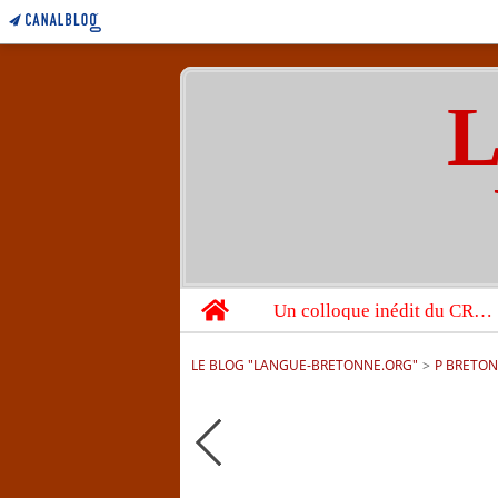
L
Home
Un colloque inédit du CRBC sur les victimes de l’année 1944
LE BLOG "LANGUE-BRETONNE.ORG"
>
P BRETON