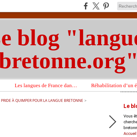
e blog "langu
bretonne.org
Les langues de France dans un imposant ouvrage sur la langue française que publient les Presses universitaires d’Oxford
 PRIDE À QUIMPER POUR LA LANGUE BRETONNE
>
Le bl
Vous êt
chercheu
bretonn
Accueil