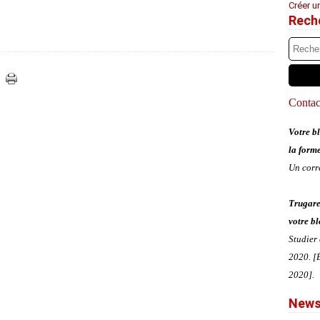
Créer u
Rech
Contact
Votre bl
la form
Un corr
Trugare
votre bl
Studier
2020. [É
2020].
News