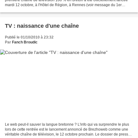
mardi 12 octobre, à l'Hôtel de Région, à Rennes (voir message du 1er
octobre). Lionel Buannic a présenté la grille...
TV : naissance d'une chaîne
Publié le 01/10/2010 à 23:32
Par
Fanch Broudic
Le web peut-il sauver la langue bretonne ? L'info qui va surprendre le plus
lors de cette rentrée est le lancement annoncé de Brezhoweb comme une
véritable chaîne de télévision, le 12 octobre prochain. Le dossier de presse