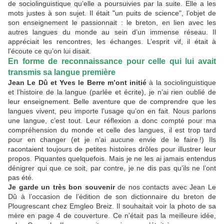
de sociolinguistique qu’elle a poursuivies par la suite. Elle a les
mots justes à son sujet. Il était "un puits de science", l’objet de
son enseignement le passionnait : le breton, en lien avec les
autres langues du monde au sein d’un immense réseau. Il
appréciait les rencontres, les échanges. L’esprit vif, il était à
l’écoute ce qu’on lui disait.
En forme de reconnaissance pour celle qui lui avait
transmis sa langue première
Jean Le Dû et Yves le Berre m’ont initié
à la sociolinguistique
et l’histoire de la langue (parlée et écrite), je n’ai rien oublié de
leur enseignement. Belle aventure que de comprendre que les
langues vivent, peu importe l’usage qu’on en fait. Nous parlons
une langue, c’est tout. Leur réflexion a donc compté pour ma
compréhension du monde et celle des langues, il est trop tard
pour en changer (et je n’ai aucune envie de le faire !) Ils
racontaient toujours de petites histoires drôles pour illustrer leur
propos. Piquantes quelquefois. Mais je ne les ai jamais entendus
dénigrer qui que ce soit, par contre, je ne dis pas qu’ils ne l’ont
pas été.
Je garde un très bon souvenir
de nos contacts avec Jean Le
Dû à l’occasion de l’édition de son dictionnaire du breton de
Plougrescant chez Emgleo Breiz. Il souhaitait voir la photo de sa
mère en page 4 de couverture. Ce n’était pas la meilleure idée,