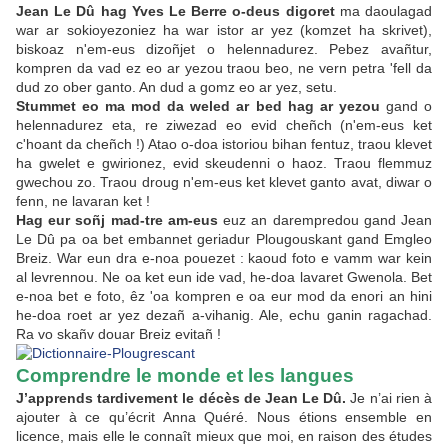
Jean Le Dû hag Yves Le Berre o-deus digoret
ma daoulagad
war ar sokioyezoniez ha war istor ar yez (komzet ha skrivet),
biskoaz n'em-eus dizoñjet o helennadurez. Pebez avañtur,
kompren da vad ez eo ar yezou traou beo, ne vern petra 'fell da
dud zo ober ganto. An dud a gomz eo ar yez, setu.
Stummet eo ma mod da weled ar bed hag ar yezou
gand o
helennadurez eta, re ziwezad eo evid cheñch (n'em-eus ket
c'hoant da cheñch !) Atao o-doa istoriou bihan fentuz, traou klevet
ha gwelet e gwirionez, evid skeudenni o haoz. Traou flemmuz
gwechou zo. Traou droug n'em-eus ket klevet ganto avat, diwar o
fenn, ne lavaran ket !
Hag eur soñj mad-tre am-eus
euz an darempredou gand Jean
Le Dû pa oa bet embannet geriadur Plougouskant gand Emgleo
Breiz. War eun dra e-noa pouezet : kaoud foto e vamm war kein
al levrennou. Ne oa ket eun ide vad, he-doa lavaret Gwenola. Bet
e-noa bet e foto, êz 'oa kompren e oa eur mod da enori an hini
he-doa roet ar yez dezañ a-vihanig. Ale, echu ganin ragachad.
Ra vo skañv douar Breiz evitañ !
Comprendre le monde et les langues
J’apprends tardivement le décès de Jean Le Dû.
Je n’ai rien à
ajouter à ce qu’écrit Anna Quéré. Nous étions ensemble en
licence, mais elle le connaît mieux que moi, en raison des études