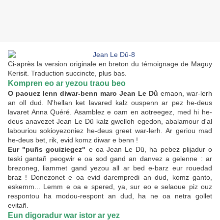
Ci-après la version originale en breton du témoignage de Maguy
Kerisit. Traduction succincte, plus bas.
Kompren eo ar yezou traou beo
O paouez lenn diwar-benn maro Jean Le Dû
emaon, war-lerh
an oll dud. N'hellan ket lavared kalz ouspenn ar pez he-deus
lavaret Anna Quéré. Asamblez e oam en aotreegez, med hi he-
deus anavezet Jean Le Dû kalz gwelloh egedon, abalamour d'al
labouriou sokioyezoniez he-deus greet war-lerh.
Ar geriou mad
he-deus bet, rik, evid komz diwar e benn !
Eur "puñs gouiziegez"
e oa Jean Le Dû, ha pebez plijadur o
teski gantañ peogwir e oa sod gand an danvez a gelenne : ar
brezoneg, liammet gand yezou all ar bed e-barz eur rouedad
braz !
Donezonet e oa evid darempredi an dud, komz ganto,
eskemm... Lemm e oa e spered, ya, sur eo e selaoue piz ouz
respontou ha modou-respont an dud, ha ne oa netra gollet
evitañ.
Eun digoradur war istor ar yez