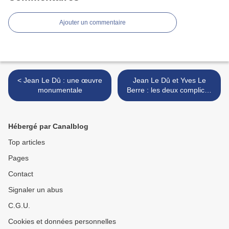
Ajouter un commentaire
< Jean Le Dû : une œuvre
Jean Le Dû et Yves Le
monumentale
Berre : les deux complices
de la sociolinguistique
bretonne, par Claude Péron
>
Hébergé par Canalblog
Top articles
Pages
Contact
Signaler un abus
C.G.U.
Cookies et données personnelles