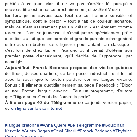
publiés à ce jour. Mais il ne va pas s'arrêter là, puisqu'un
nouveau titre est annoncé prochainement, chez Skol Vreizh.
En fait, je ne savais pas tout
de cet homme sensible et
sympathique, dont le breton – tout à fait de couleur léonarde,
mais ce n'est assurément pas un défaut - est épatant comme
rarement. Dans sa jeunesse, il n'avait jamais spécialement prêté
attention au fait que ses parents et grands-parents échangeaient
entre eux en breton, sans l'ignorer pour autant. Un classique :
c'est loin de chez lui, en Picardie, où il venait d'obtenir son
premier poste d'enseignant, qu'il décide de l'apprendre, par
nostalgie.
Aujourd'hui, Franck Bodenes propose des visites guidées
de Brest, de ses quartiers, de leur passé industriel : et il le fait
avec le souci que le breton perdure comme langue vivante.
Bonus : il alimente quotidiennement sa page Facebook : "Digor
an nor. Breton, langue ouverte". Tout un programme, d'autant
que "Digor an nor" veut dire "ouvre la porte".
À lire en page 40 du Télégramme
de ce jeudi
,
version papier,
ou
en ligne sur le site internet
#langue bretonne
#Anna Quéré
#Le Télégramme
#Goulc'han
Kervella
#Ar Vro Bagan
#Dewi Siberil
#Franck Bodenes
#Thyfaine
Corre
#Digor an nor