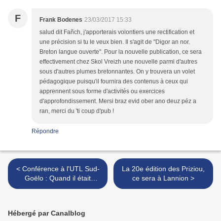
F
Frank Bodenes
23/03/2017 15:33
salud dit Fañch, j'apporterais volontiers une rectification et
une précision si tu le veux bien. Il s'agit de "Digor an nor.
Breton langue ouverte". Pour la nouvelle publication, ce sera
effectivement chez Skol Vreizh une nouvelle parmi d'autres
sous d'autres plumes bretonnantes. On y trouvera un volet
pédagogique puisqu'il fournira des contenus à ceux qui
apprennent sous forme d'activités ou exercices
d'approfondissement. Mersi braz evid ober ano deuz péz a
ran, merci du 'ti coup d'pub !
Répondre
< Conférence à l'UTL Sud-
La 20e édition des Priziou,
Goëlo : Quand il était
ce sera à Lannion >
interdit de parler le breton à
l'école…
Hébergé par Canalblog