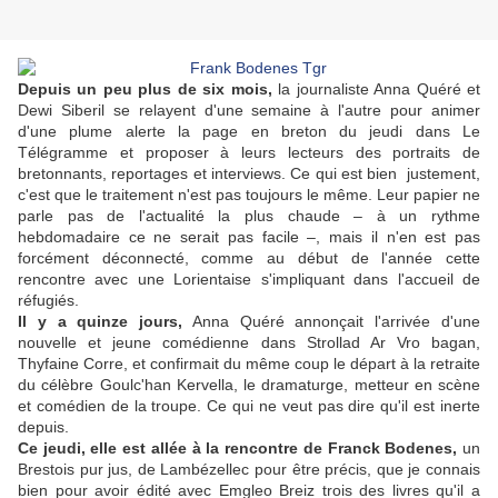
Depuis un peu plus de six mois,
la journaliste Anna Quéré et
Dewi Siberil se relayent d'une semaine à l'autre pour animer
d'une plume alerte la page en breton du jeudi dans Le
Télégramme et proposer à leurs lecteurs des portraits de
bretonnants, reportages et interviews. Ce qui est bien justement,
c'est que le traitement n'est pas toujours le même. Leur papier ne
parle pas de l'actualité la plus chaude – à un rythme
hebdomadaire ce ne serait pas facile –, mais il n'en est pas
forcément déconnecté, comme au début de l'année cette
rencontre avec une Lorientaise s'impliquant dans l'accueil de
réfugiés.
Il y a quinze jours,
Anna Quéré annonçait l'arrivée d'une
nouvelle et jeune comédienne dans Strollad Ar Vro bagan,
Thyfaine Corre, et confirmait du même coup le départ à la retraite
du célèbre Goulc'han Kervella, le dramaturge, metteur en scène
et comédien de la troupe. Ce qui ne veut pas dire qu'il est inerte
depuis.
Ce jeudi, elle est allée à la rencontre de Franck Bodenes,
un
Brestois pur jus, de Lambézellec pour être précis, que je connais
bien pour avoir édité avec Emgleo Breiz trois des livres qu'il a