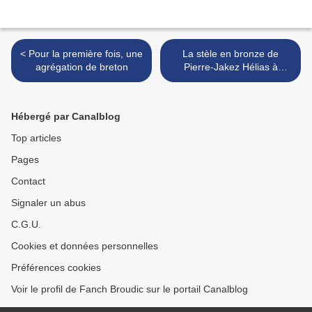
< Pour la première fois, une
La stèle en bronze de
agrégation de breton
Pierre-Jakez Hélias à
Pouldreuzic : l'inauguration
en photos >
Hébergé par Canalblog
Top articles
Pages
Contact
Signaler un abus
C.G.U.
Cookies et données personnelles
Préférences cookies
Voir le profil de Fanch Broudic sur le portail Canalblog