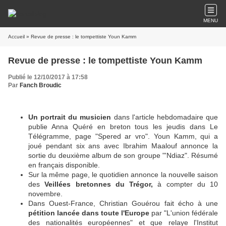
MENU
Accueil
» Revue de presse : le tompettiste Youn Kamm
Revue de presse : le tompettiste Youn Kamm
Publié le 12/10/2017 à 17:58
Par
Fanch Broudic
Un portrait du musicien
dans l'article hebdomadaire que
publie Anna Quéré en breton tous les jeudis dans Le
Télégramme, page "Spered ar vro". Youn Kamm, qui a
joué pendant six ans avec Ibrahim Maalouf annonce la
sortie du deuxième album de son groupe "'Ndiaz". Résumé
en français disponible.
Sur la même page, le quotidien annonce la nouvelle saison
des
Veillées bretonnes du Trégor,
à compter du 10
novembre.
Dans Ouest-France, Christian Gouérou fait écho à une
pétition
lancée
dans toute l'Europe
par "L'union fédérale
des nationalités européennes" et que relaye l'Institut