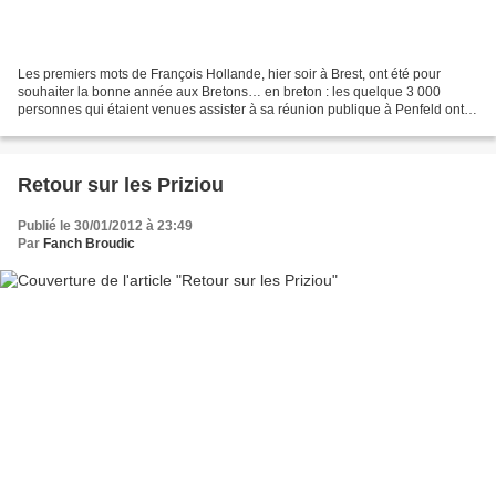
Les premiers mots de François Hollande, hier soir à Brest, ont été pour
souhaiter la bonne année aux Bretons… en breton : les quelque 3 000
personnes qui étaient venues assister à sa réunion publique à Penfeld ont
applaudi. Brest sera, a-t-il dit, "la...
Retour sur les Priziou
Publié le 30/01/2012 à 23:49
Par
Fanch Broudic