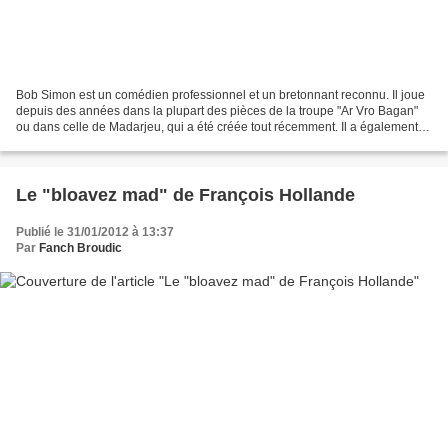
Bob Simon est un comédien professionnel et un bretonnant reconnu. Il joue
depuis des années dans la plupart des pièces de la troupe "Ar Vro Bagan"
ou dans celle de Madarjeu, qui a été créée tout récemment. Il a également
participé à de nombreux tournages...
Le "bloavez mad" de François Hollande
Publié le 31/01/2012 à 13:37
Par
Fanch Broudic