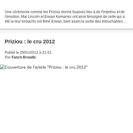
Une cérémonie comme les Priziou donne toujours lieu à de l'imprévu et de
l'émotion. Mai Lincoln et Erwan Kemarrec ont ainsi témoigné de celle qui a
été la leur lorsqu'ils ont filmé Erwan, bien avant la sortie des Intouchables.À
voir la tête des deux présentateurs,...
Priziou : le cru 2012
Publié le 29/01/2012 à 21:51
Par
Fanch Broudic