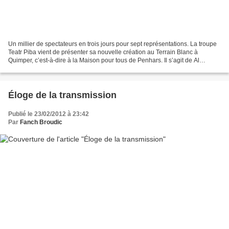
Un millier de spectateurs en trois jours pour sept représentations. La troupe
Teatr Piba vient de présenter sa nouvelle création au Terrain Blanc à
Quimper, c’est-à-dire à la Maison pour tous de Penhars. Il s’agit de Al
liorzhour (Le jardinier). C’est...
Éloge de la transmission
Publié le 23/02/2012 à 23:42
Par
Fanch Broudic