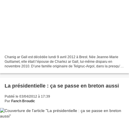
Chanig ar Gall est décédée lundi 9 avril 2012 à Brest. Née Jeanne-Marie
Guillamet, elle était l’épouse de Charlez ar Gall, lui-même disparu en
novembre 2010. D’une famille originaire de Telgruc-Argol, dans la presqu’île
de Crozon, elle était née le 5...
La présidentielle : ça se passe en breton aussi
Publié le 03/04/2012 à 17:39
Par
Fanch Broudic