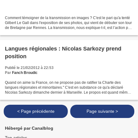
Comment témoigner de la transmission en images ? C'est le pari qu'a tenté
Gilbert Le Gall dans l'exposition de ses photos, qui vient de débuter son tour
de Bretagne par Rennes. La transmission, nous explique-t-il, est l’action par
laquelle une société...
Langues régionales : Nicolas Sarkozy prend
position
Publié le 21/02/2012 à 22:53
Par
Fanch Broudic
Quand on aime la France, on ne propose pas de ratifier la Charte des
langues régionales et minoritaires." C'est en substance ce qu'a déclaré
Nicolas Sarkozy dimanche dernier à Marseille. Le propos est quand même
surprenant, parce que personne ne s'attendait...
< Page précédente
Page suivante >
Hébergé par Canalblog
Top articles