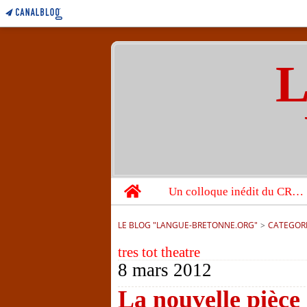
L
Home
Un colloque inédit du CRBC sur les victimes de l’année 1944
LE BLOG "LANGUE-BRETONNE.ORG"
>
CATEGOR
tres tot theatre
8 mars 2012
La nouvelle pièce 