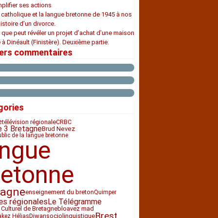
plifier ses actions
e catholique et la langue bretonne de 1945 à nos
histoire d’un divorce.
 que peut révéler un projet d’achat d’une maison
 à Dinéault (Finistère). Deuxième partie.
iers commentaires
gories
e
télévision régionale
CRBC
e 3 Bretagne
Brud Nevez
ublic de la langue bretonne
angue
retonne
tagne
enseignement du breton
Quimper
es régionales
Le Télégramme
 Culturel de Bretagne
bloavez mad
Brest
Diwan
sociolinguistique
akez Hélias