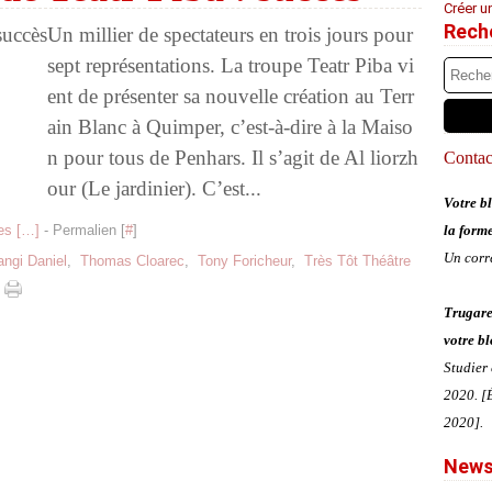
Créer u
Rech
Un millier de spectateurs en trois jours pour
sept représentations. La troupe Teatr Piba vi
ent de présenter sa nouvelle création au Terr
ain Blanc à Quimper, c’est-à-dire à la Maiso
n pour tous de Penhars. Il s’agit de Al liorzh
Contact
our (Le jardinier). C’est...
Votre bl
s [
…
]
- Permalien [
#
]
la form
Un corr
angi Daniel
,
Thomas Cloarec
,
Tony Foricheur
,
Très Tôt Théâtre
Trugare
votre bl
Studier
2020. [É
2020].
News