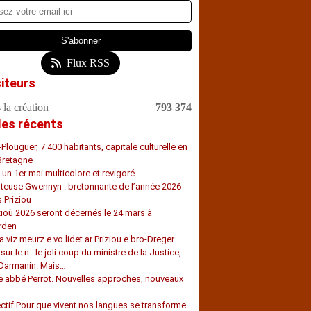
Flux RSS
siteurs
 la création
793 374
les récents
-Plouguer, 7 400 habitants, capitale culturelle en
Bretagne
, un 1er mai multicolore et revigoré
teuse Gwennyn : bretonnante de l’année 2026
s Priziou
zioù 2026 seront décernés le 24 mars à
rden
a viz meurz e vo lidet ar Priziou e bro-Dreger
 sur le n : le joli coup du ministre de la Justice,
 Darmanin. Mais…
e abbé Perrot. Nouvelles approches, nouveaux
s
ectif Pour que vivent nos langues se transforme