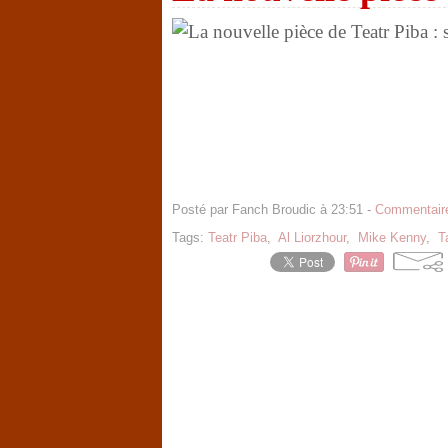
Posté par Fanch Broudic à 23:51 -
Commentaire
Tags:
Teatr Piba
,
Al Liorzhour
,
Mike Kenny
,
T