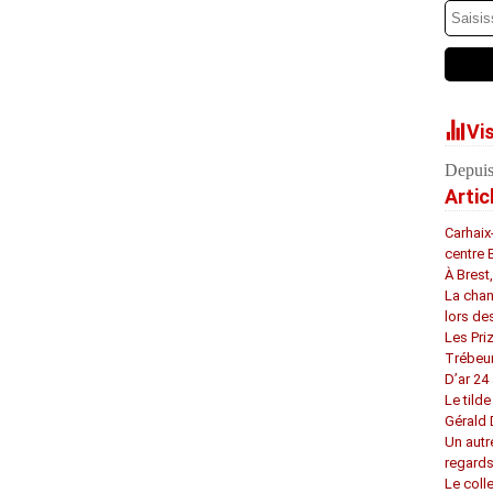
Vi
Depuis
Artic
Carhaix
centre 
À Brest
La chan
lors de
Les Pri
Trébeu
D’ar 24 
Le tilde
Gérald
Un autr
regard
Le coll