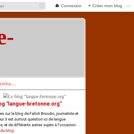
Connexion
+
Créer mon blog
e-
"
Réhabilitation d’un écrivain de langue bretonne aujourd’hui mal connu et méconnu
og "langue-bretonne.org"
es sur le blog de Fañch Broudic, journaliste et
r. Il est surtout question ici de langue
e, et de différents autres sujets à l'occasion.
 du blog