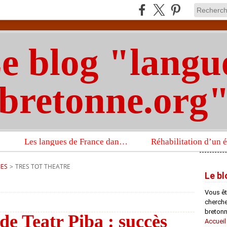
e blog "langu
bretonne.org
Les langues de France dans un imposant ouvrage sur la langue française que publient les Presses universitaires d’Oxford
IES
>
TRES TOT THEATRE
Le bl
Vous êt
chercheu
bretonn
de Teatr Piba : succès
Accueil