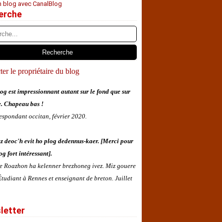
n blog avec CanalBlog
erche
er le propriétaire du blog
og est impressionnant autant sur le fond que sur
e. Chapeau bas !
espondant occitan, février 2020.
z deoc'h evit ho plog dedennus-kaer. [Merci pour
og fort intéressant].
 e Roazhon ha kelenner brezhoneg ivez. Miz gouere
tudiant à Rennes et enseignant de breton. Juillet
letter