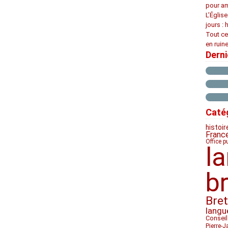
pour am
L’Églis
jours : 
Tout ce
en ruine
Dern
Caté
histoir
Franc
Office p
l
b
Bre
langu
Conseil
Pierre-J