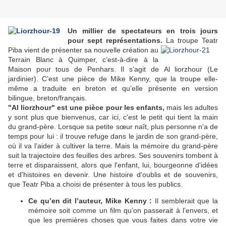
Un millier de spectateurs en trois jours
pour sept représentations.
La troupe Teatr
Piba vient de présenter sa
nouvelle création au
Terrain Blanc à Quimper, c’est-à-dire à la
Maison pour tous de Penhars. Il s’agit de Al liorzhour (Le
jardinier). C’est une pièce de Mike Kenny, que la troupe elle-
même a traduite en breton et qu’elle présente en version
bilingue, breton/français.
"Al liorzhour" est une pièce pour les enfants,
mais les adultes
y sont plus que bienvenus, car ici, c'est le petit qui tient la main
du grand-père. Lorsque sa petite sœur naît, plus personne n'a de
temps pour lui : il trouve refuge dans le jardin de son grand-père,
où il va l'aider à cultiver la terre. Mais la mémoire du grand-père
suit la trajectoire des feuilles des arbres. Ses souvenirs tombent à
terre et disparaissent, alors que l'enfant, lui, bourgeonne d'idées
et d'histoires en devenir. Une histoire d'oublis et de souvenirs,
que Teatr Piba a choisi de présenter à tous les publics.
Ce qu’en dit l’auteur, Mike Kenny :
Il semblerait que la
mémoire soit comme un film qu’on passerait à l’envers, et
que les premières choses que vous faites dans votre vie