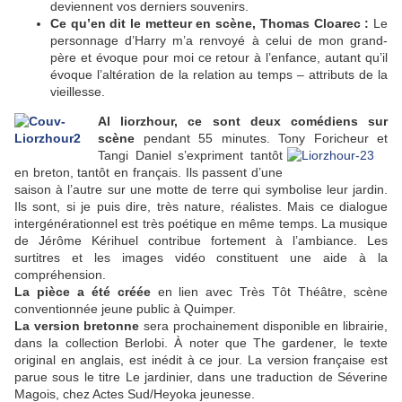
deviennent vos derniers souvenirs.
Ce qu’en dit le metteur en scène, Thomas Cloarec :
Le
personnage d’Harry m’a renvoyé à celui de mon grand-
père et évoque pour moi ce retour à l’enfance, autant qu’il
évoque l’altération de la relation au temps – attributs de la
vieillesse.
Al liorzhour, ce sont deux comédiens sur
scène
pendant 55 minutes. Tony Foricheur et
Tangi Daniel s’expriment
tantôt
en breton, tantôt en français. Ils passent d’une
saison à l’autre sur une motte de terre qui symbolise leur jardin.
Ils sont, si je puis dire, très nature, réalistes. Mais ce dialogue
intergénérationnel est très poétique en même temps. La musique
de Jérôme Kérihuel contribue fortement à l’ambiance. Les
surtitres et les images vidéo constituent une aide à la
compréhension.
La pièce a été créée
en lien avec Très Tôt Théâtre, scène
conventionnée jeune public à Quimper.
La version bretonne
sera prochainement disponible en librairie,
dans la collection Berlobi. À noter que The gardener, le texte
original en anglais, est inédit à ce jour. La version française est
parue sous le titre Le jardinier, dans une traduction de Séverine
Magois, chez Actes Sud/Heyoka jeunesse.