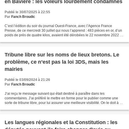
en Bavière : les voleurs lourdement condamnés
Publié le 30/07/2025 à 22:55
Par
Fanch Broudic
C’est l’édition du soir du journal Ouest-France, avec l’Agence France
Presse, de ce mercredi 30 juillet qui nous l’apprend : 483 pièces en or, d’un
poids de près de quatre kilos, avaient été dérobées le 22 novembre 2022 au
Musée d’art celtique et romain...
Tribune libre sur les noms de lieux bretons. Le
problème, ce n’est pas la loi 3DS, mais les
mairies
Publié le 03/09/2024 à 21:26
Par
Fanch Broudic
J’ai reçu le message suivant qui était destiné à paraître dans les
commentaires. J’ai préféré le mettre en forme pour le publier comme une
sorte de tribune libre, pour lui assurer une meilleure visibilité. On le doit à un
homme de terrain, dont je respecte...
Les langues régionales et la Constitution : les