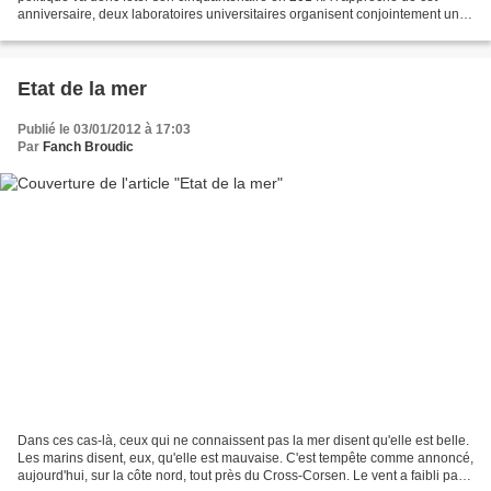
anniversaire, deux laboratoires universitaires organisent conjointement un
colloque qui aura lieu dans un an, les...
Etat de la mer
Publié le 03/01/2012 à 17:03
Par
Fanch Broudic
Dans ces cas-là, ceux qui ne connaissent pas la mer disent qu'elle est belle.
Les marins disent, eux, qu'elle est mauvaise. C'est tempête comme annoncé,
aujourd'hui, sur la côte nord, tout près du Cross-Corsen. Le vent a faibli par