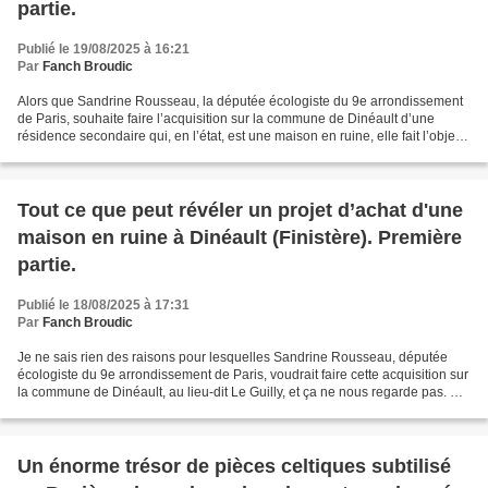
partie.
Publié le 19/08/2025 à 16:21
Par
Fanch Broudic
Alors que Sandrine Rousseau, la députée écologiste du 9e arrondissement
de Paris, souhaite faire l’acquisition sur la commune de Dinéault d’une
résidence secondaire qui, en l’état, est une maison en ruine, elle fait l’objet
d’une véritable cabale (voir...
Tout ce que peut révéler un projet d’achat d'une
maison en ruine à Dinéault (Finistère). Première
partie.
Publié le 18/08/2025 à 17:31
Par
Fanch Broudic
Je ne sais rien des raisons pour lesquelles Sandrine Rousseau, députée
écologiste du 9e arrondissement de Paris, voudrait faire cette acquisition sur
la commune de Dinéault, au lieu-dit Le Guilly, et ça ne nous regarde pas. Ce
qu’on lui reproche, ce n’est...
Un énorme trésor de pièces celtiques subtilisé