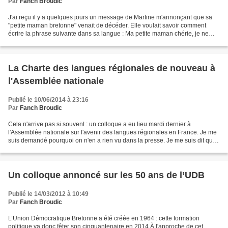
Par
Fanch Broudic
J'ai reçu il y a quelques jours un message de Martine m'annonçant que sa
"petite maman bretonne" venait de décéder. Elle voulait savoir comment
écrire la phrase suivante dans sa langue : Ma petite maman chérie, je ne
t'oublierai jamais, je t'aime. Je...
La Charte des langues régionales de nouveau à
l'Assemblée nationale
Publié le 10/06/2014 à 23:16
Par
Fanch Broudic
Cela n'arrive pas si souvent : un colloque a eu lieu mardi dernier à
l'Assemblée nationale sur l'avenir des langues régionales en France. Je me
suis demandé pourquoi on n'en a rien vu dans la presse. Je me suis dit que
ce devait être à cause de la réforme...
Un colloque annoncé sur les 50 ans de l’UDB
Publié le 14/03/2012 à 10:49
Par
Fanch Broudic
L’Union Démocratique Bretonne a été créée en 1964 : cette formation
politique va donc fêter son cinquantenaire en 2014.À l'approche de cet