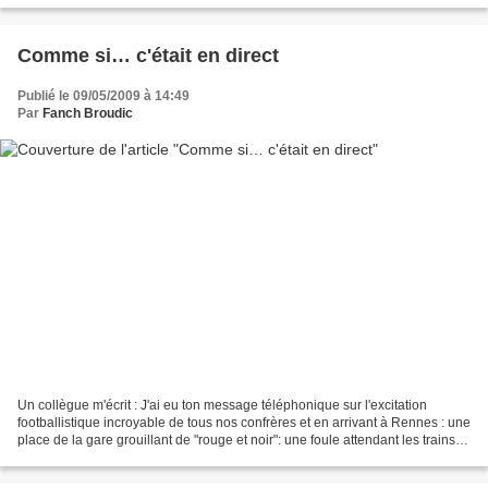
Comme si… c'était en direct
Publié le 09/05/2009 à 14:49
Par
Fanch Broudic
Un collègue m'écrit : J'ai eu ton message téléphonique sur l'excitation
footballistique incroyable de tous nos confrères et en arrivant à Rennes : une
place de la gare grouillant de "rouge et noir": une foule attendant les trains
spéciaux...Ce soir les...