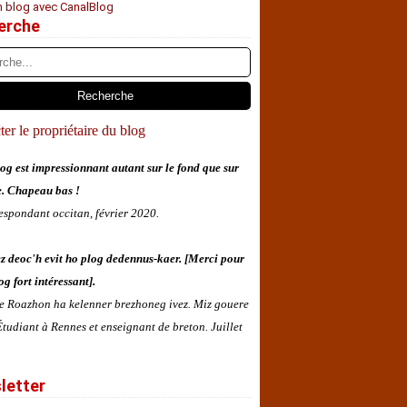
n blog avec CanalBlog
erche
er le propriétaire du blog
og est impressionnant autant sur le fond que sur
e. Chapeau bas !
espondant occitan, février 2020.
z deoc'h evit ho plog dedennus-kaer. [Merci pour
og fort intéressant].
 e Roazhon ha kelenner brezhoneg ivez. Miz gouere
tudiant à Rennes et enseignant de breton. Juillet
letter