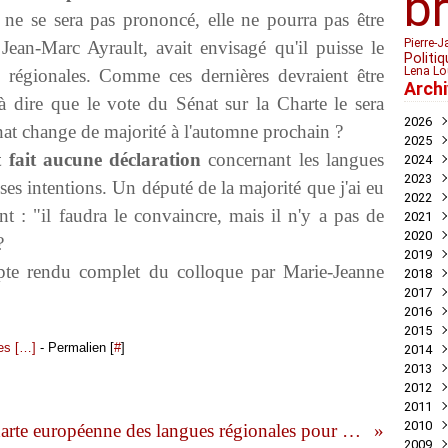
b
il ne se sera pas prononcé, elle ne pourra pas être
Pierre-J
, Jean-Marc Ayrault, avait envisagé qu'il puisse le
Politiq
Lena Lo
ns régionales. Comme ces dernières devraient être
Arch
 à dire que le vote du Sénat sur la Charte le sera
2026
Sénat change de majorité à l'automne prochain ?
2025
Juil
 fait aucune déclaration
concernant les langues
2024
Mai
Nov
2023
Avril
Oct
Déc
ses intentions. Un député de la majorité que j'ai eu
2022
Mar
Aoû
Nov
Déc
nt : "il faudra le convaincre, mais il n'y a pas de
2021
Juil
Oct
Nov
Déc
2020
Mai
Sep
Oct
Nov
Déc
?
2019
Avril
Aoû
Sep
Oct
Nov
Déc
pte rendu complet du colloque par Marie-Jeanne
2018
Mar
Juil
Juil
Sep
Oct
Nov
Nov
2017
Févr
Jui
Jui
Aoû
Sep
Oct
Oct
Déc
2016
Janv
Mai
Mai
Juil
Aoû
Sep
Sep
Nov
Déc
2015
Avril
Avril
Jui
Juil
Aoû
Aoû
Oct
Nov
Déc
s [
…
]
- Permalien [
#
]
2014
Mar
Mar
Mai
Jui
Jui
Juil
Sep
Oct
Oct
Déc
2013
Févr
Févr
Avril
Mai
Mai
Jui
Aoû
Aoû
Sep
Nov
Déc
2012
Janv
Janv
Mar
Avril
Avril
Mai
Jui
Juil
Aoû
Oct
Nov
Déc
2011
Févr
Mar
Mar
Mar
Mai
Jui
Juil
Sep
Oct
Oct
Déc
2010
Janv
Févr
Févr
Févr
Avril
Mai
Jui
Aoû
Sep
Sep
Nov
Déc
La Charte européenne des langues régionales pour les nuls. Et par les nuls ?
2009
Janv
Janv
Janv
Mar
Mar
Mai
Juil
Aoû
Aoû
Oct
Nov
Déc