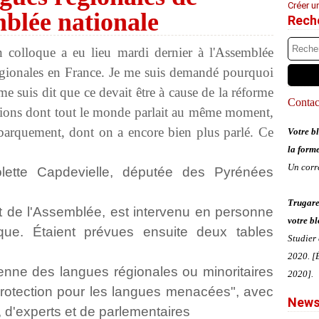
Créer u
blée nationale
Rech
 colloque a eu lieu mardi dernier à l'Assemblée
régionales en France. Je me suis demandé pourquoi
me suis dit que ce devait être à cause de la réforme
Contact
gions dont tout le monde parlait au même moment,
barquement, dont on a encore bien plus parlé. Ce
Votre bl
la form
Un corr
olette Capdevielle, députée des Pyrénées
Trugare
t de l'Assemblée, est intervenu en personne
votre bl
que. Étaient prévues ensuite deux tables
Studier
2020. [É
nne des langues régionales ou minoritaires
2020].
e protection pour les langues menacées", avec
News
s, d'experts et de parlementaires