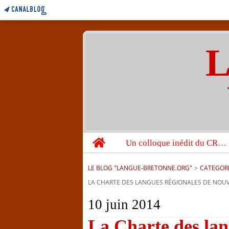
L
Home
Un colloque inédit du CRBC sur les victimes de l’année 1944
LE BLOG "LANGUE-BRETONNE.ORG"
>
CATEGOR
LA CHARTE DES LANGUES RÉGIONALES DE NOUV
10 juin 2014
La Charte des lan