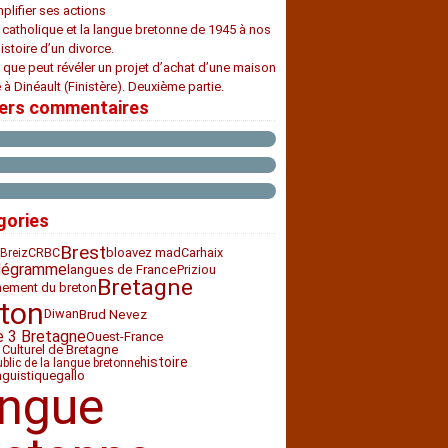
plifier ses actions
e catholique et la langue bretonne de 1945 à nos
histoire d’un divorce.
 que peut révéler un projet d’achat d’une maison
 à Dinéault (Finistère). Deuxième partie.
iers commentaires
gories
Brest
CRBC
bloavez mad
Carhaix
Breiz
légramme
Priziou
langues de France
Bretagne
nement du breton
ton
Diwan
Brud Nevez
e 3 Bretagne
Ouest-France
 Culturel de Bretagne
histoire
ublic de la langue bretonne
nguistique
gallo
angue