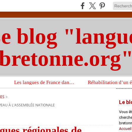
e blog "langu
bretonne.org
Les langues de France dans un imposant ouvrage sur la langue française que publient les Presses universitaires d’Oxford
IES
>
Le bl
EAU À L'ASSEMBLÉE NATIONALE
Vous êt
chercheu
bretonn
gues régionales de
Accueil