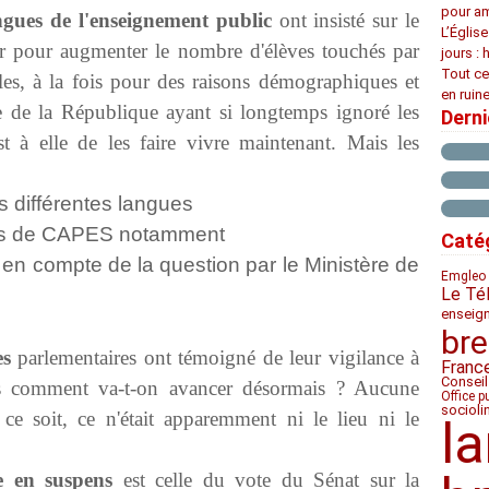
pour am
ingues de l'enseignement public
ont insisté sur le
L’Églis
leur pour augmenter le nombre d'élèves touchés par
jours : 
Tout ce
les, à la fois pour des raisons démographiques et
en ruine
le de la République ayant si longtemps ignoré les
Dern
st à elle de les faire vivre maintenant. Mais les
es différentes langues
es de CAPES notamment
Caté
 en compte de la question par le Ministère de
Emgleo 
Le Té
enseig
bre
es
parlementaires ont témoigné de leur vigilance à
Franc
Conseil
ais comment va-t-on avancer désormais ? Aucune
Office p
socioli
ce soit, ce n'était apparemment ni le lieu ni le
l
e en suspens
est celle du vote du Sénat sur la