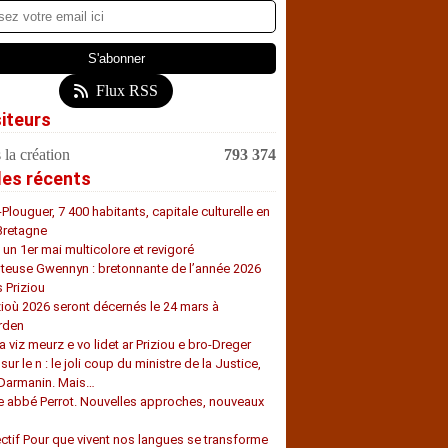
Flux RSS
siteurs
 la création
793 374
les récents
-Plouguer, 7 400 habitants, capitale culturelle en
Bretagne
, un 1er mai multicolore et revigoré
teuse Gwennyn : bretonnante de l’année 2026
s Priziou
zioù 2026 seront décernés le 24 mars à
rden
a viz meurz e vo lidet ar Priziou e bro-Dreger
 sur le n : le joli coup du ministre de la Justice,
 Darmanin. Mais…
e abbé Perrot. Nouvelles approches, nouveaux
s
ectif Pour que vivent nos langues se transforme