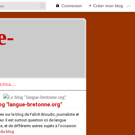
Connexion
+
Créer mon blog
e-
"
Réhabilitation d’un écrivain de langue bretonne aujourd’hui mal connu et méconnu
og "langue-bretonne.org"
es sur le blog de Fañch Broudic, journaliste et
r. Il est surtout question ici de langue
e, et de différents autres sujets à l'occasion.
 du blog