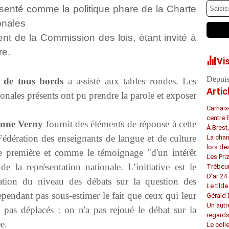
senté comme la politique phare de la Charte
onales
t de la Commission des lois, étant invité à
re.
Vi
Depuis
 de tous bords
a assisté aux tables rondes. Les
Artic
onales présents ont pu prendre la parole et exposer
Carhaix
centre 
anne Verny
fournit des éléments de réponse à cette
À Brest
édération des enseignants de langue et de culture
La chan
lors de
e première et comme le témoignage "d'un intérêt
Les Pri
 la représentation nationale. L’initiative est le
Trébeu
D’ar 24 
évation du niveau des débats sur la question des
Le tilde
cependant pas sous-estimer le fait que ceux qui leur
Gérald
Un autr
 pas déplacés : on n'a pas rejoué le débat sur la
regard
e.
Le coll