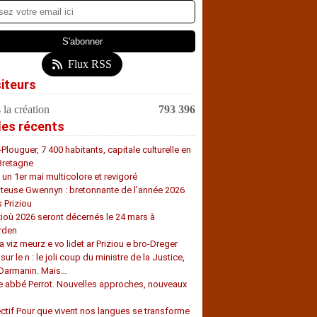
Flux RSS
siteurs
 la création
793 396
les récents
-Plouguer, 7 400 habitants, capitale culturelle en
Bretagne
, un 1er mai multicolore et revigoré
teuse Gwennyn : bretonnante de l’année 2026
s Priziou
zioù 2026 seront décernés le 24 mars à
rden
a viz meurz e vo lidet ar Priziou e bro-Dreger
 sur le n : le joli coup du ministre de la Justice,
 Darmanin. Mais…
e abbé Perrot. Nouvelles approches, nouveaux
s
ectif Pour que vivent nos langues se transforme