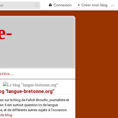
Connexion
+
Créer mon blog
e-
"
Réhabilitation d’un écrivain de langue bretonne aujourd’hui mal connu et méconnu
og "langue-bretonne.org"
es sur le blog de Fañch Broudic, journaliste et
r. Il est surtout question ici de langue
e, et de différents autres sujets à l'occasion.
 du blog