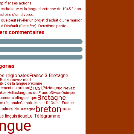
plifier ses actions
e catholique et la langue bretonne de 1945 à nos
histoire d’un divorce.
 que peut révéler un projet d’achat d’une maison
 à Dinéault (Finistère). Deuxième partie.
iers commentaires
gories
es régionales
France 3 Bretagne
bloavez mad
Breiz
ublic de la langue bretonne
Brest
nement du breton
Priziou
Brud Nevez
Diwan
langues de France
akez Hélias
Quimper
Bretagne
sociolinguistique
uarn
ion régionale
Carhaix
Ouest-France
Jean Le Dû
breton
 Culturel de Bretagne
CRBC
Le Télégramme
ue linguistique
angue