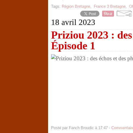
Tags:
Région Bretagne
,
France 3 Bretagne
,
Of
18 avril 2023
Priziou 2023 : des
Épisode 1
Posté par Fanch Broudic à 17:47 -
Commentaire