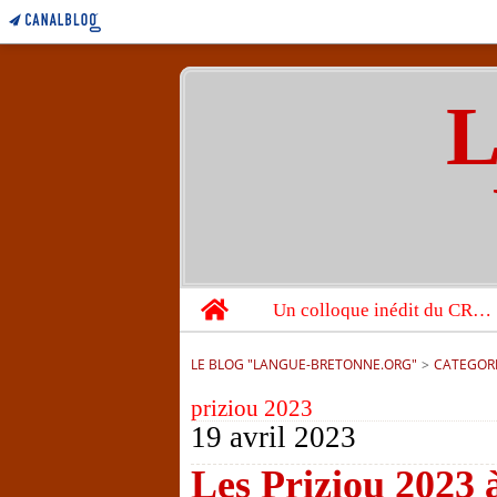
L
Home
Un colloque inédit du CRBC sur les victimes de l’année 1944
LE BLOG "LANGUE-BRETONNE.ORG"
>
CATEGOR
priziou 2023
19 avril 2023
Les Priziou 2023 