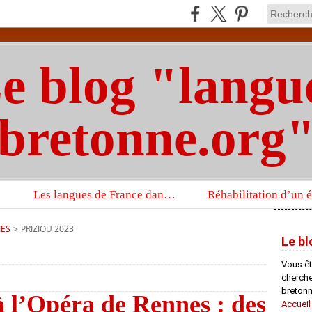
e blog "langu
bretonne.org
Les langues de France dans un imposant ouvrage sur la langue française que publient les Presses universitaires d’Oxford
IES
>
PRIZIOU 2023
Le bl
Vous êt
chercheu
bretonn
à l’Opéra de Rennes : des
Accueil