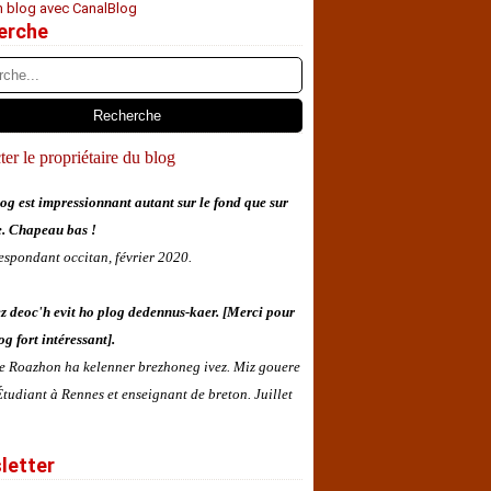
n blog avec CanalBlog
erche
er le propriétaire du blog
og est impressionnant autant sur le fond que sur
e. Chapeau bas !
espondant occitan, février 2020.
z deoc'h evit ho plog dedennus-kaer. [Merci pour
og fort intéressant].
 e Roazhon ha kelenner brezhoneg ivez. Miz gouere
tudiant à Rennes et enseignant de breton. Juillet
letter