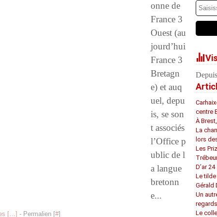
onne de
France 3
Ouest (au
jourd’hui
Vi
France 3
Bretagn
Depuis
Artic
e) et auq
uel, depu
Carhaix
centre 
is, se son
À Brest
t associés
La chan
lors de
l’Office p
Les Pri
ublic de l
Trébeu
a langue
D’ar 24 
Le tilde
bretonn
Gérald
e...
Un autr
regard
Le coll
s [
…
]
- Permalien [
#
]