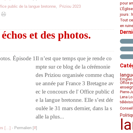
pour am
fice public de la langue bretonne
,
Priziou 2023
L’Églis
jours : 
Tout ce
en ruine
Dern
 échos et des photos.
Il n’est que temps que je rende co
Caté
mpte sur ce blog de la cérémonie
des Priziou organisée comme chaq
langu
Emgleo 
ue année par France 3 Bretagne av
Office p
enseig
ec le concours de l' Office public d
Pierre-J
Lena Lo
e la langue bretonne. Elle s’est dér
télévis
oulée le 31 mars dernier, dans la s
Conseil
Politiq
alle la plus...
l
s [
…
]
- Permalien [
#
]