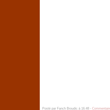
Posté par Fanch Broudic à 16:48 -
Commentaire