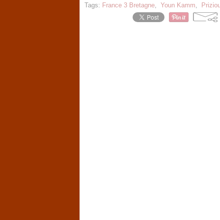
Tags:
France 3 Bretagne
,
Youn Kamm
,
Prizio