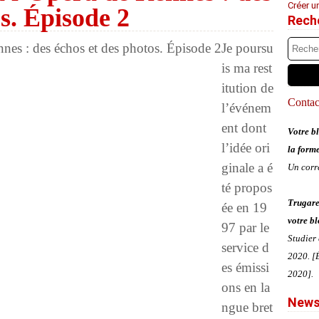
Créer u
s. Épisode 2
Rech
Je poursu
is ma rest
itution de
Contact
l’événem
ent dont
Votre bl
l’idée ori
la form
ginale a é
Un corr
té propos
Trugare
ée en 19
votre bl
97 par le
Studier
service d
2020. [É
es émissi
2020].
ons en la
News
ngue bret