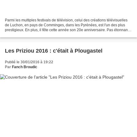
Parmi les multiples festivals de télévision, celui des créations télévisuelles
de Luchon, en pays de Comminges, dans les Pyrénées, est l'un des plus
prestigieux. En plus, il fête cette année son 20e anniversaire. Pas étonnant
que l'équipe de bénévoles...
Les Priziou 2016 : c'était à Plougastel
Publié le 30/01/2016 à 19:22
Par
Fanch Broudic