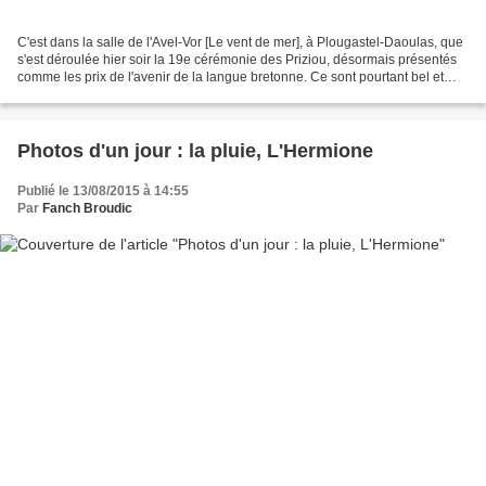
C'est dans la salle de l'Avel-Vor [Le vent de mer], à Plougastel-Daoulas, que
s'est déroulée hier soir la 19e cérémonie des Priziou, désormais présentés
comme les prix de l'avenir de la langue bretonne. Ce sont pourtant bel et
bien des prix du temps présent,...
Photos d'un jour : la pluie, L'Hermione
Publié le 13/08/2015 à 14:55
Par
Fanch Broudic