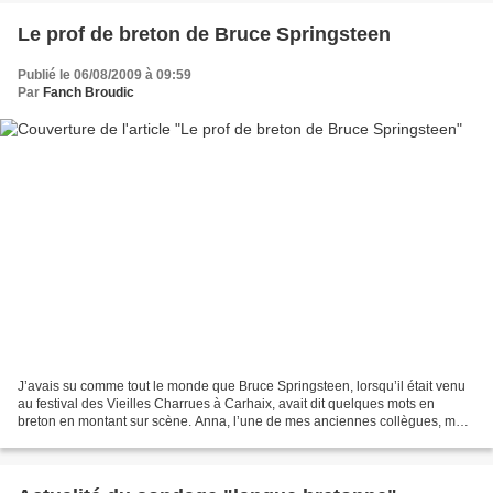
Le prof de breton de Bruce Springsteen
Publié le 06/08/2009 à 09:59
Par
Fanch Broudic
J’avais su comme tout le monde que Bruce Springsteen, lorsqu’il était venu
au festival des Vieilles Charrues à Carhaix, avait dit quelques mots en
breton en montant sur scène. Anna, l’une de mes anciennes collègues, me
signale la vidéo que l’on peut voir...