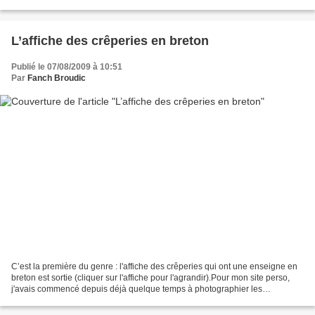
première fois les équipements du Centre....
L’affiche des crêperies en breton
Publié le 07/08/2009 à 10:51
Par
Fanch Broudic
C’est la première du genre : l'affiche des crêperies qui ont une enseigne en
breton est sortie (cliquer sur l'affiche pour l'agrandir).Pour mon site perso,
j'avais commencé depuis déjà quelque temps à photographier les
enseignes et autres panneaux qui...