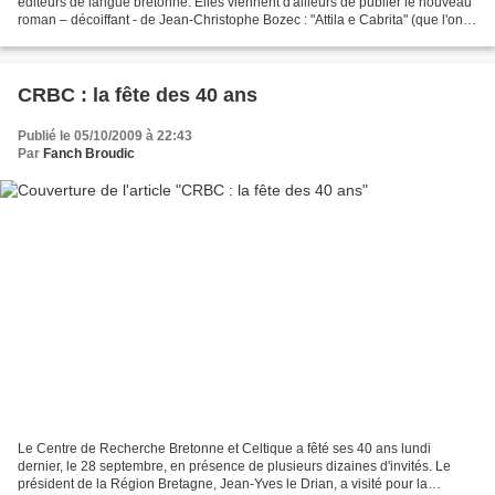
éditeurs de langue bretonne. Elles viennent d'ailleurs de publier le nouveau
roman – décoiffant - de Jean-Christophe Bozec : "Attila e Cabrita" (que l'on
peut tout simplement traduire...
CRBC : la fête des 40 ans
Publié le 05/10/2009 à 22:43
Par
Fanch Broudic
Le Centre de Recherche Bretonne et Celtique a fêté ses 40 ans lundi
dernier, le 28 septembre, en présence de plusieurs dizaines d'invités. Le
président de la Région Bretagne, Jean-Yves le Drian, a visité pour la