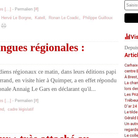
s [
…
]
- Permalien [
#
]
,
Hervé Le Borgne
,
Katell
,
Ronan Le Coadic
,
Philippe Guilloux
Vi
angues régionales :
Depuis
Artic
Carhaix
idiens régionaux ce matin, dans leurs éditions papi
centre 
À Brest
terrand, en visite hier à Quimper, a en effet répondu
La chan
onale Annaig Le Gars en déclarant qu'il...
lors de
Les Pri
Trébeu
s [
…
]
- Permalien [
#
]
D’ar 24 
and
,
cadre législatif
Le tilde
Gérald
Un autr
regard
Le coll