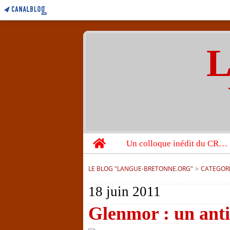
L
Home
Un colloque inédit du CRBC sur les victimes de l’année 1944
LE BLOG "LANGUE-BRETONNE.ORG"
>
CATEGOR
18 juin 2011
Glenmor : un anti