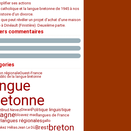
plifier ses actions
e catholique et la langue bretonne de 1945 à nos
histoire d’un divorce.
 que peut révéler un projet d’achat d’une maison
 à Dinéault (Finistère). Deuxième partie.
iers commentaires
gories
ion régionale
Ouest-France
ublic de la langue bretonne
angue
retonne
e
Diwan
Politique linguistique
Brud Nevez
tagne
bloavez mad
langues de France
langues régionales
gallo
r
breton
Brest
akez Hélias
Jean Le Dû