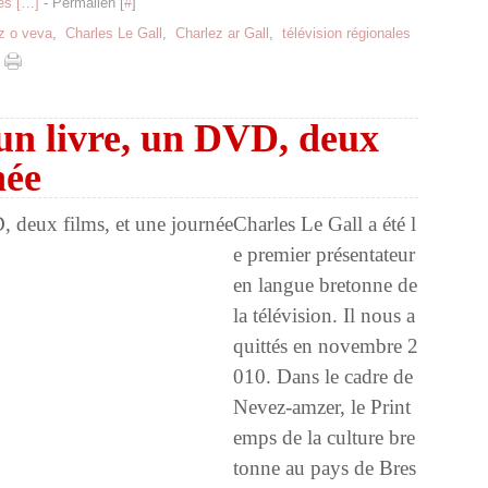
s [
…
]
- Permalien [
#
]
z o veva
,
Charles Le Gall
,
Charlez ar Gall
,
télévision régionales
 un livre, un DVD, deux
née
Charles Le Gall a été l
e premier présentateur
en langue bretonne de
la télévision. Il nous a
quittés en novembre 2
010. Dans le cadre de
Nevez-amzer, le Print
emps de la culture bre
tonne au pays de Bres