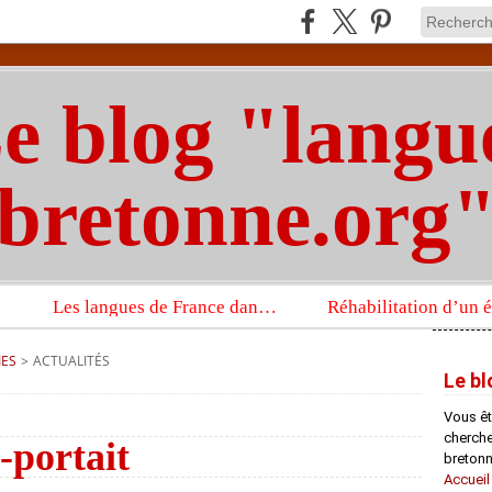
e blog "langu
bretonne.org
Les langues de France dans un imposant ouvrage sur la langue française que publient les Presses universitaires d’Oxford
IES
>
ACTUALITÉS
Le bl
Vous êt
chercheu
-portait
bretonn
Accueil