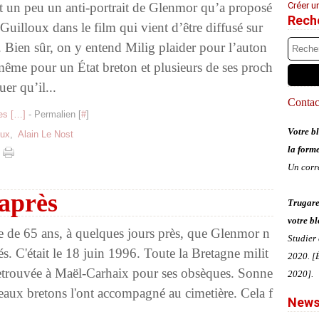
st un peu un anti-portrait de Glenmor qu’a proposé
Créer u
Rech
Guilloux dans le film qui vient d’être diffusé sur
 Bien sûr, on y entend Milig plaider pour l’auton
même pour un État breton et plusieurs de ses proch
uer qu’il...
Contact
s [
…
]
- Permalien [
#
]
Votre bl
oux
,
Alain Le Nost
la form
Un corr
après
Trugare
votre bl
âge de 65 ans, à quelques jours près, que Glenmor n
Studier
és. C'était le 18 juin 1996. Toute la Bretagne milit
2020. [É
 retrouvée à Maël-Carhaix pour ses obsèques. Sonne
2020].
peaux bretons l'ont accompagné au cimetière. Cela f
News