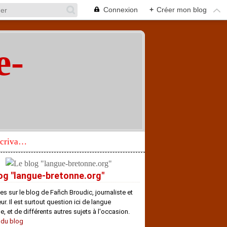
Connexion
+
Créer mon blog
e-
"
Réhabilitation d’un écrivain de langue bretonne aujourd’hui mal connu et méconnu
og "langue-bretonne.org"
es sur le blog de Fañch Broudic, journaliste et
r. Il est surtout question ici de langue
e, et de différents autres sujets à l'occasion.
 du blog