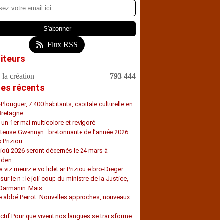
Flux RSS
siteurs
 la création
793 444
les récents
-Plouguer, 7 400 habitants, capitale culturelle en
Bretagne
, un 1er mai multicolore et revigoré
teuse Gwennyn : bretonnante de l’année 2026
s Priziou
zioù 2026 seront décernés le 24 mars à
rden
a viz meurz e vo lidet ar Priziou e bro-Dreger
 sur le n : le joli coup du ministre de la Justice,
 Darmanin. Mais…
e abbé Perrot. Nouvelles approches, nouveaux
s
ectif Pour que vivent nos langues se transforme