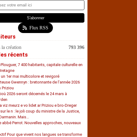
Flux RSS
siteurs
 la création
793 396
les récents
-Plouguer, 7 400 habitants, capitale culturelle en
Bretagne
, un 1er mai multicolore et revigoré
teuse Gwennyn : bretonnante de l’année 2026
s Priziou
zioù 2026 seront décernés le 24 mars à
rden
a viz meurz e vo lidet ar Priziou e bro-Dreger
 sur le n : le joli coup du ministre de la Justice,
 Darmanin. Mais…
e abbé Perrot. Nouvelles approches, nouveaux
s
ectif Pour que vivent nos langues se transforme