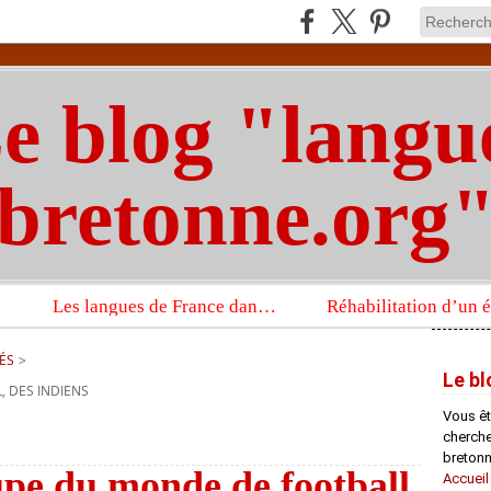
e blog "langu
bretonne.org
Les langues de France dans un imposant ouvrage sur la langue française que publient les Presses universitaires d’Oxford
ÉS
>
Le bl
, DES INDIENS
Vous êt
chercheu
bretonn
pe du monde de football,
Accueil