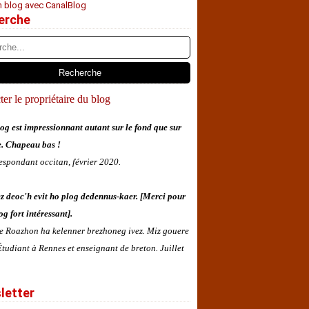
n blog avec CanalBlog
erche
er le propriétaire du blog
og est impressionnant autant sur le fond que sur
e. Chapeau bas !
espondant occitan, février 2020.
z deoc'h evit ho plog dedennus-kaer. [Merci pour
og fort intéressant].
 e Roazhon ha kelenner brezhoneg ivez. Miz gouere
tudiant à Rennes et enseignant de breton. Juillet
letter