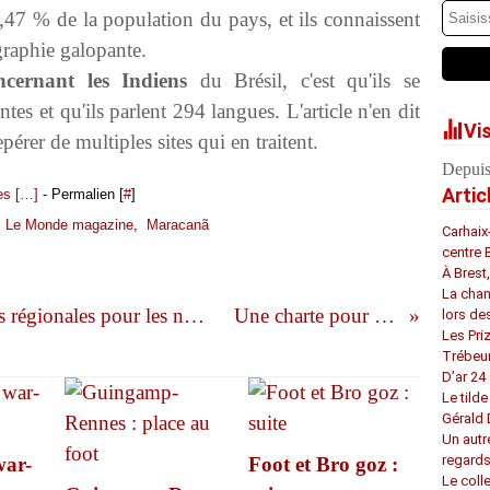
 0,47 % de la population du pays, et ils connaissent
raphie galopante.
ncernant les Indiens
du Brésil, c'est qu'ils se
ntes et qu'ils parlent 294 langues. L'article n'en dit
Vi
pérer de multiples sites qui en traitent.
Depuis
Artic
s [
…
]
- Permalien [
#
]
,
Le Monde magazine
,
Maracanã
Carhaix
centre 
À Brest
La chan
La Charte européenne des langues régionales pour les nuls. Et par les nuls ?
Une charte pour l'alsacien
lors de
Les Pri
Trébeu
D’ar 24 
Le tilde
Gérald
Un autr
regard
ar-
Foot et Bro goz :
Le coll