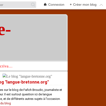
Connexion
+
Créer mon blog
e-
"
Réhabilitation d’un écrivain de langue bretonne aujourd’hui mal connu et méconnu
og "langue-bretonne.org"
es sur le blog de Fañch Broudic, journaliste et
r. Il est surtout question ici de langue
e, et de différents autres sujets à l'occasion.
 du blog