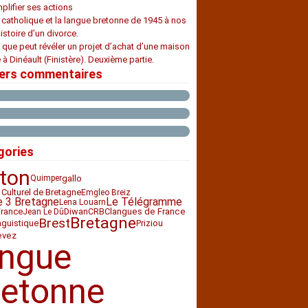
plifier ses actions
e catholique et la langue bretonne de 1945 à nos
histoire d’un divorce.
 que peut révéler un projet d’achat d’une maison
 à Dinéault (Finistère). Deuxième partie.
iers commentaires
gories
ton
gallo
Quimper
 Culturel de Bretagne
Emgleo Breiz
e 3 Bretagne
Le Télégramme
Lena Louarn
France
Diwan
CRBC
langues de France
Jean Le Dû
Bretagne
Brest
nguistique
Priziou
evez
angue
retonne