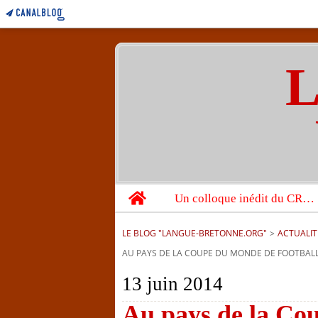
L
Home
Un colloque inédit du CRBC sur les victimes de l’année 1944
LE BLOG "LANGUE-BRETONNE.ORG"
>
ACTUALIT
AU PAYS DE LA COUPE DU MONDE DE FOOTBALL
13 juin 2014
Au pays de la Cou