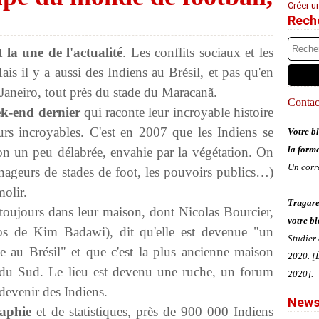
Créer u
Rech
 la une de l'actualité
. Les conflits sociaux et les
 il y a aussi des Indiens au Brésil, et pas qu'en
aneiro, tout près du stade du Maracanã.
Contact
k-end dernier
qui raconte leur incroyable histoire
ours incroyables. C'est en 2007 que les Indiens se
Votre bl
la form
son un peu délabrée, envahie par la végétation. On
Un corr
ménageurs de stades de foot, les pouvoirs publics…)
molir.
Trugare
 toujours dans leur maison, dont Nicolas Bourcier,
votre bl
otos de Kim Badawi), dit qu'elle est devenue "un
Studier
ale au Brésil" et que c'est la plus ancienne maison
2020. [É
du Sud. Le lieu est devenu une ruche, un forum
2020].
devenir des Indiens.
News
raphie
et de statistiques, près de 900 000 Indiens