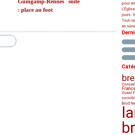
Guingamp-Rennes
suite
pour am
: place au foot
L’Églis
jours : 
Tout ce
en ruine
Dern
Caté
bre
Conseil
Franc
Ouest-
socioli
Brud N
l
b