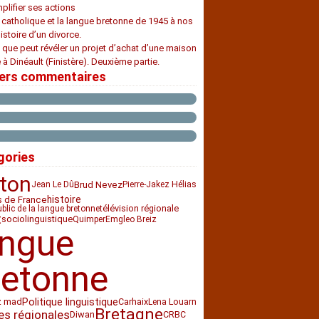
plifier ses actions
e catholique et la langue bretonne de 1945 à nos
histoire d’un divorce.
 que peut révéler un projet d’achat d’une maison
 à Dinéault (Finistère). Deuxième partie.
iers commentaires
gories
ton
Brud Nevez
Jean Le Dû
Pierre-Jakez Hélias
histoire
s de France
télévision régionale
ublic de la langue bretonne
t
sociolinguistique
Quimper
Emgleo Breiz
angue
retonne
z mad
Politique linguistique
Carhaix
Lena Louarn
Bretagne
es régionales
Diwan
CRBC