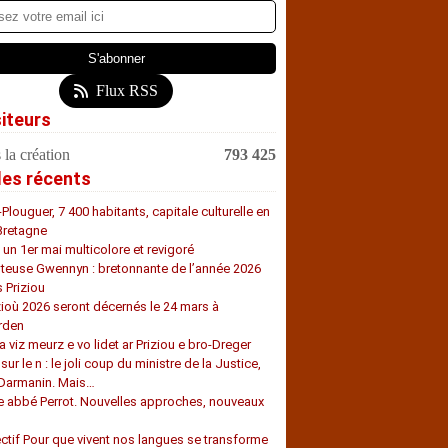
Flux RSS
siteurs
 la création
793 425
les récents
-Plouguer, 7 400 habitants, capitale culturelle en
Bretagne
, un 1er mai multicolore et revigoré
teuse Gwennyn : bretonnante de l’année 2026
s Priziou
zioù 2026 seront décernés le 24 mars à
rden
a viz meurz e vo lidet ar Priziou e bro-Dreger
 sur le n : le joli coup du ministre de la Justice,
 Darmanin. Mais…
e abbé Perrot. Nouvelles approches, nouveaux
s
ectif Pour que vivent nos langues se transforme