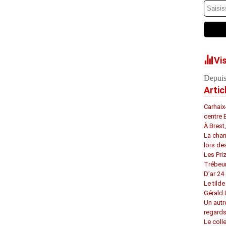
Vi
Depuis
Artic
Carhaix
centre 
À Brest
La chan
lors de
Les Pri
Trébeu
D’ar 24 
Le tilde
Gérald
Un autr
regard
Le coll