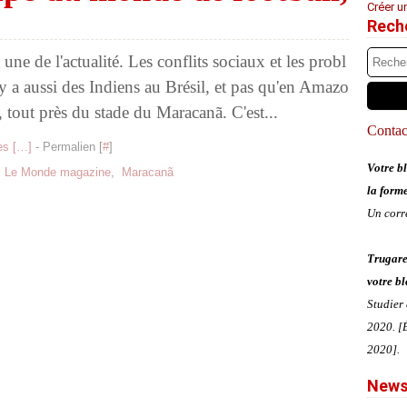
Créer u
Rech
 une de l'actualité. Les conflits sociaux et les probl
 a aussi des Indiens au Brésil, et pas qu'en Amazo
, tout près du stade du Maracanã. C'est...
Contact
s [
…
]
- Permalien [
#
]
Votre bl
,
Le Monde magazine
,
Maracanã
la form
Un corr
Trugare
votre bl
Studier
2020. [É
2020].
News