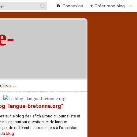
Connexion
+
Créer mon blog
e-
"
Réhabilitation d’un écrivain de langue bretonne aujourd’hui mal connu et méconnu
og "langue-bretonne.org"
es sur le blog de Fañch Broudic, journaliste et
r. Il est surtout question ici de langue
e, et de différents autres sujets à l'occasion.
 du blog