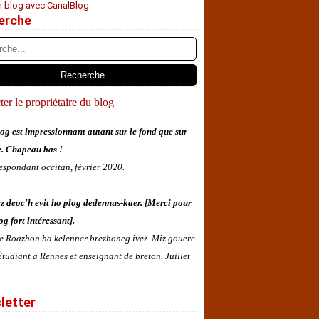
n blog avec CanalBlog
erche
er le propriétaire du blog
og est impressionnant autant sur le fond que sur
e. Chapeau bas !
espondant occitan, février 2020.
z deoc'h evit ho plog dedennus-kaer. [Merci pour
og fort intéressant].
 e Roazhon ha kelenner brezhoneg ivez. Miz gouere
tudiant à Rennes et enseignant de breton. Juillet
letter