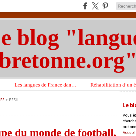
e blog "langu
bretonne.org
Les langues de France dans un imposant ouvrage sur la langue française que publient les Presses universitaires d’Oxford
IES
>
BESIL
Le bl
Vous êt
chercheu
bretonn
pe du monde de football,
Accueil