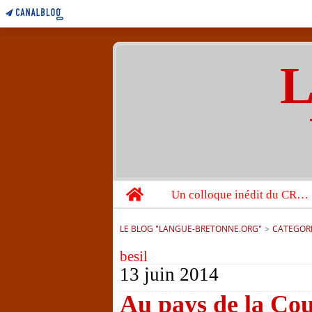
L
Home
Un colloque inédit du CRBC sur les victimes de l’année 1944
LE BLOG "LANGUE-BRETONNE.ORG"
>
CATEGOR
besil
13 juin 2014
Au pays de la Cou