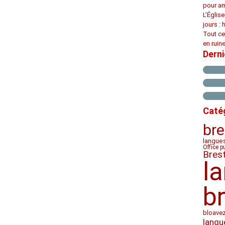
pour am
L’Églis
jours : 
Tout ce
en ruine
Dern
Caté
bre
langue
Office p
Bres
l
b
bloave
langu