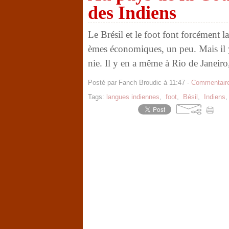
des Indiens
Le Brésil et le foot font forcément la
èmes économiques, un peu. Mais il y
nie. Il y en a même à Rio de Janeiro
Posté par Fanch Broudic à 11:47 -
Commentaire
Tags:
langues indiennes
,
foot
,
Bésil
,
Indiens