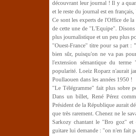
découvrant leur journal ! Il y a qu
et le reste du journal est en français,
Ce sont les experts de l'Office de l
de cette une de "L'Equipe". Disons 
plus journalistique et un peu plus p
"Ouest-France" titre pour sa part :
"
bien sûr, puisqu'on ne va pas pou
l'extension sémantique du terme
popularité. Loeiz Roparz n'aurait ja
Poullaouen dans les années 1950 !
"Le Télégramme" fait plus sobre p
Dans un billet, René Pérez comme
Président de la République aurait déci
que très rarement. Chenez ne le sav
Sarkozy chantant le "Bro goz" et 
guitare lui demande : "on n'en fait 