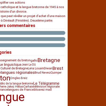
plifier ses actions
e catholique et la langue bretonne de 1945 à nos
histoire d’un divorce.
 que peut révéler un projet d’achat d’une maison
 à Dinéault (Finistère). Deuxième partie.
iers commentaires
gories
Bretagne
nseignement du breton
gallo
ue linguistique
Jean Le Dû
Brest
 Culturel de Bretagne
Diwan
Lena Louarn
langues régionales
e
Brud Nevez
Quimper
ton
Emgleo Breiz
Le Télégramme
ublic de la langue bretonne
Carhaix
télévision régionale
Pierre-Jakez Hélias
France
bloavez mad
langues de France
angue