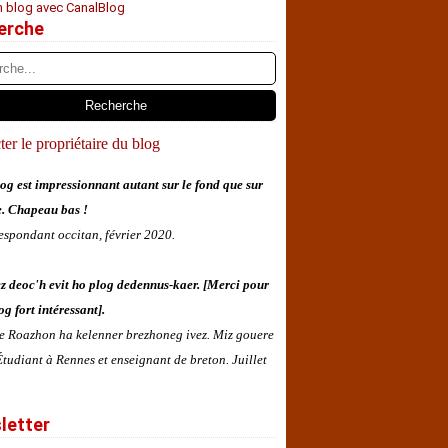
n blog avec CanalBlog
erche
er le propriétaire du blog
og est impressionnant autant sur le fond que sur
e. Chapeau bas !
espondant occitan, février 2020.
z deoc'h evit ho plog dedennus-kaer. [Merci pour
og fort intéressant].
 e Roazhon ha kelenner brezhoneg ivez. Miz gouere
tudiant à Rennes et enseignant de breton. Juillet
letter