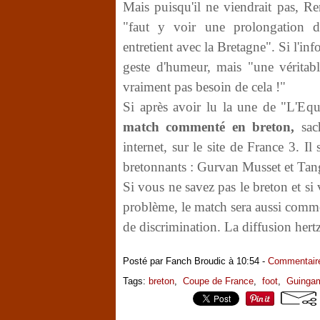
Mais puisqu'il ne viendrait pas, 
"faut y voir une prolongation d
entretient avec la Bretagne". Si l'in
geste d'humeur, mais "une véritab
vraiment pas besoin de cela !"
Si après avoir lu la une de "L'Eq
match commenté en breton,
sach
internet, sur le site de France 3. I
bretonnants : Gurvan Musset et Tan
Si vous ne savez pas le breton et s
problème, le match sera aussi commen
de discrimination. La diffusion hert
Posté par Fanch Broudic à 10:54 -
Commentaire
Tags:
breton
,
Coupe de France
,
foot
,
Guinga