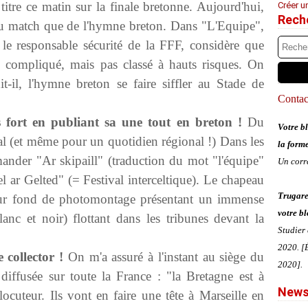
titre ce matin sur la finale bretonne. Aujourd'hui,
Créer u
Rech
du match que de l'hymne breton. Dans "L'Equipe",
e responsable sécurité de la FFF, considère que
h compliqué, mais pas classé à hauts risques. On
t-il, l'hymne breton se faire siffler au Stade de
Contact
s fort en publiant sa une tout en breton !
Du
Votre bl
l (et même pour un quotidien régional !) Dans les
la form
ander "Ar skipaill" (traduction du mot "l'équipe"
Un corr
el ar Gelted" (= Festival interceltique). Le chapeau
Trugare
 sur fond de photomontage présentant un immense
votre bl
nc et noir) flottant dans les tribunes devant la
Studier
2020. [É
 collector !
On m'a assuré à l'instant au siège du
2020].
 diffusée sur toute la France : "la Bretagne est à
News
ocuteur. Ils vont en faire une tête à Marseille en