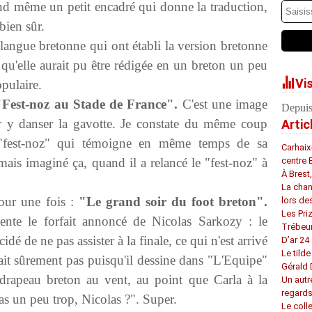
and même un petit encadré qui donne la traduction,
 bien sûr.
a langue bretonne qui ont établi la version bretonne
qu'elle aurait pu être rédigée en un breton un peu
Vi
opulaire.
Fest-noz au Stade de France".
C'est une image
Depuis
r y danser la gavotte. Je constate du même coup
Artic
 "fest-noz" qui témoigne en même temps de sa
Carhaix
mais imaginé ça, quand il a relancé le "fest-noz" à
centre 
À Brest
La chan
our une fois :
"Le grand soir du foot breton".
lors de
Les Pri
nte le forfait annoncé de Nicolas Sarkozy : le
Trébeu
dé de ne pas assister à la finale, ce qui n'est arrivé
D’ar 24 
Le tilde
ait sûrement pas puisqu'il dessine dans "L'Equipe"
Gérald
drapeau breton au vent, au point que Carla à la
Un autr
regard
pas un peu trop, Nicolas ?". Super.
Le coll