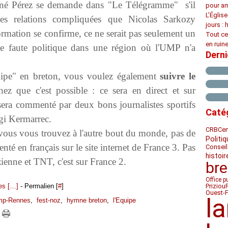
René Pérez se demande dans "Le Télégramme" s'il
pour am
L’Églis
es relations compliquées que Nicolas Sarkozy
jours : 
formation se confirme, ce ne serait pas seulement un
Tout ce
en ruine
le faute politique dans une région où l'UMP n'a
Dern
uipe" en breton, vous voulez également
suivre le
ez que c'est possible : ce sera en direct et sur
l sera commenté par deux bons journalistes sportifs
Caté
gi Kermarrec.
CRBC
e
i vous vous trouvez à l'autre bout du monde, pas de
Politiq
té en français sur le site internet de France 3. Pas
Conseil
histoir
zienne et TNT, c'est sur France 2.
bre
Office p
s [
…
]
- Permalien [
#
]
Priziou
Ouest-
l
mp-Rennes
,
fest-noz
,
hymne breton
,
l'Equipe