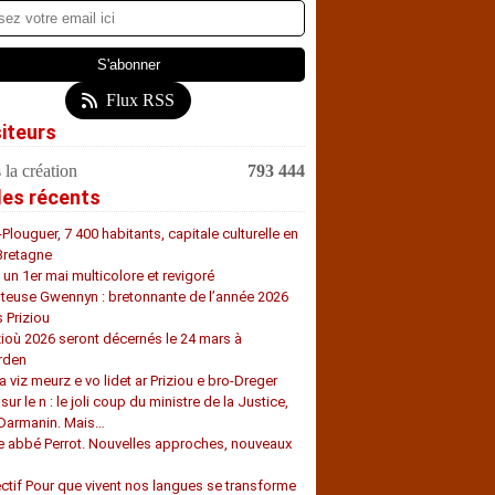
Flux RSS
siteurs
 la création
793 444
les récents
-Plouguer, 7 400 habitants, capitale culturelle en
Bretagne
, un 1er mai multicolore et revigoré
teuse Gwennyn : bretonnante de l’année 2026
s Priziou
zioù 2026 seront décernés le 24 mars à
rden
a viz meurz e vo lidet ar Priziou e bro-Dreger
 sur le n : le joli coup du ministre de la Justice,
 Darmanin. Mais…
e abbé Perrot. Nouvelles approches, nouveaux
s
ectif Pour que vivent nos langues se transforme