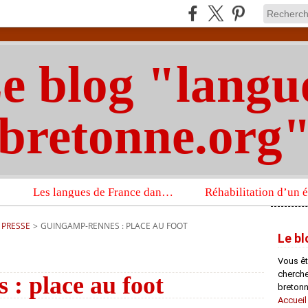
e blog "langu
bretonne.org
Les langues de France dans un imposant ouvrage sur la langue française que publient les Presses universitaires d’Oxford
 PRESSE
>
GUINGAMP-RENNES : PLACE AU FOOT
Le bl
Vous êt
chercheu
: place au foot
bretonn
Accueil