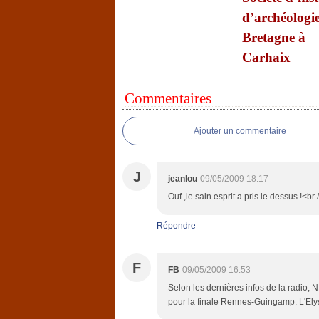
d’archéologi
Bretagne à
Carhaix
Commentaires
Ajouter un commentaire
J
jeanlou
09/05/2009 18:17
Ouf ,le sain esprit a pris le dessus !<br
Répondre
F
FB
09/05/2009 16:53
Selon les dernières infos de la radio, 
pour la finale Rennes-Guingamp. L'Elys