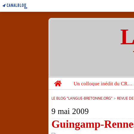
L
Home
Un colloque inédit du CRBC sur les victimes de l’année 1944
LE BLOG "LANGUE-BRETONNE.ORG"
>
REVUE DE
9 mai 2009
Guingamp-Rennes 