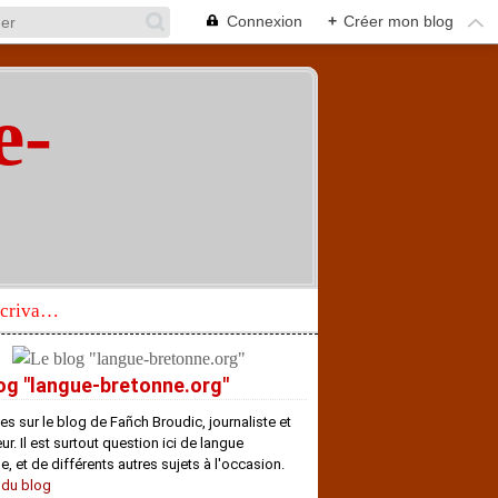
Connexion
+
Créer mon blog
e-
"
Réhabilitation d’un écrivain de langue bretonne aujourd’hui mal connu et méconnu
og "langue-bretonne.org"
es sur le blog de Fañch Broudic, journaliste et
r. Il est surtout question ici de langue
e, et de différents autres sujets à l'occasion.
 du blog