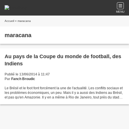
MENU
Accueil
» maracana
maracana
Au pays de la Coupe du monde de football, des
Indiens
Publié le 13/06/2014 à 11:47
Par
Fanch Broudic
Le Brésil et le foot font forcément la une de l'actualité. Les conflits sociaux et
les problèmes économiques, un peu. Mais il y a aussi des Indiens au Brésil,
et pas qu'en Amazonie. Il y en a même à Rio de Janeiro, tout près du stade
du Maracanã. C'est...