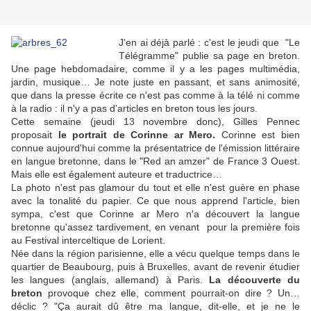
J'en ai déjà parlé : c'est le jeudi que "Le
Télégramme" publie sa page en breton.
Une page hebdomadaire, comme il y a les pages multimédia,
jardin, musique… Je note juste en passant, et sans animosité,
que dans la presse écrite ce n'est pas comme à la télé ni comme
à la radio : il n'y a pas d'articles en breton tous les jours.
Cette semaine (jeudi 13 novembre donc), Gilles Pennec
proposait
l
e
portrait de Corinne ar Mero.
Corinne est bien
connue aujourd'hui comme la présentatrice de l'émission littéraire
en langue bretonne, dans le "Red an amzer" de France 3 Ouest.
Mais elle est également auteure et traductrice…
La photo n'est pas glamour du tout et elle n'est guère en phase
avec la tonalité du papier. Ce que nous apprend l'article, bien
sympa, c'est que Corinne ar Mero n'a découvert la langue
bretonne qu'assez tardivement, en venant pour la première fois
au Festival interceltique de Lorient.
Née dans la région parisienne, elle a vécu quelque temps dans le
quartier de Beaubourg, puis à Bruxelles, avant de revenir étudier
les langues (anglais, allemand) à Paris.
La découverte du
breton
provoque chez elle, comment pourrait-on dire ? Un…
déclic ? "Ça aurait dû être ma langue, dit-elle, et je ne le