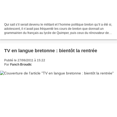
Qui sait s’il serait devenu le militant et l’homme politique breton qu’il a été si,
adolescent, il n’avait pas fréquenté les cours de breton que donnait un
grammairien du français au lycée de Quimper, puis ceux du rénovateur des
festou-noz, puis les stages...
TV en langue bretonne : bientôt la rentrée
Publié le 27/06/2011 à 15:22
Par
Fanch Broudic