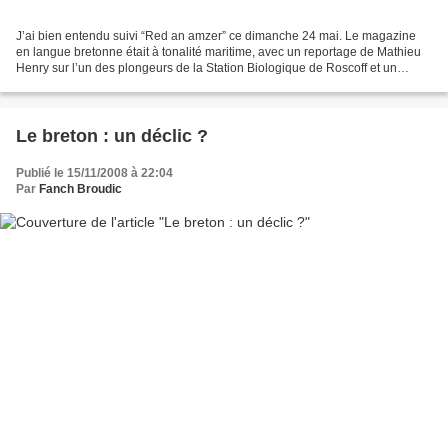
J’ai bien entendu suivi “Red an amzer” ce dimanche 24 mai. Le magazine
en langue bretonne était à tonalité maritime, avec un reportage de Mathieu
Henry sur l’un des plongeurs de la Station Biologique de Roscoff et un
intéressant documentaire de Jean-Pierre...
Le breton : un déclic ?
Publié le 15/11/2008 à 22:04
Par
Fanch Broudic