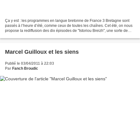
Ça y est : les programmes en langue bretonne de France 3 Bretagne sont
passés à l’heure d’été, comme ceux de toutes les chaînes. Cet été, on nous
propose la rediffusion des dix épisodes de "Istoriou Breizh", une sorte de
docu-fiction qui avait été présenté...
Marcel Guilloux et les siens
Publié le 03/04/2011 à 22:03
Par
Fanch Broudic