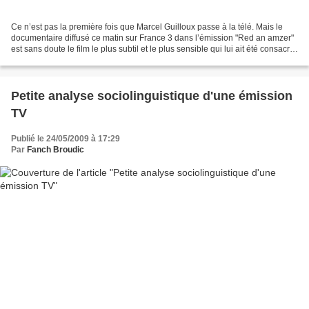
Ce n’est pas la première fois que Marcel Guilloux passe à la télé. Mais le
documentaire diffusé ce matin sur France 3 dans l’émission "Red an amzer"
est sans doute le film le plus subtil et le plus sensible qui lui ait été consacré.
Il est signé de Sébastien...
Petite analyse sociolinguistique d'une émission
TV
Publié le 24/05/2009 à 17:29
Par
Fanch Broudic