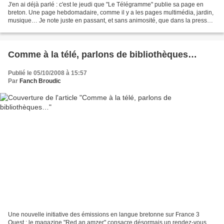
J'en ai déjà parlé : c'est le jeudi que "Le Télégramme" publie sa page en
breton. Une page hebdomadaire, comme il y a les pages multimédia, jardin,
musique… Je note juste en passant, et sans animosité, que dans la presse
écrite ce n'est pas comme à la...
Comme à la télé, parlons de bibliothèques…
Publié le 05/10/2008 à 15:57
Par
Fanch Broudic
Une nouvelle initiative des émissions en langue bretonne sur France 3
Ouest : le magazine "Red an amzer" consacre désormais un rendez-vous