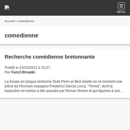
MENU
Accueil
» comedienne
comedienne
Recherche comédienne bretonnante
Publié le 23/12/2011 à 15:27
Par
Fanch Broudic
La troupe en langue bretonne Teatr Penn ar Bed répète en ce moment une
pièce de l'écrivain espagnol Frederico Garcia Lorca, "Yerma", dont la
traduction en breton a été assurée par Ronan Hirrien et qui figurera à son
répertoire les deux années à venir....