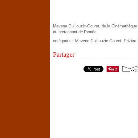
Mevena Guillouzic-Gouret, de la Cinémathèque 
du bretonnant de l'année.
catégories : Mevena Guillouzic-Gouret, Priziou
Partager