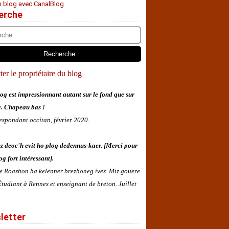
n blog avec CanalBlog
erche
er le propriétaire du blog
og est impressionnant autant sur le fond que sur
e. Chapeau bas !
espondant occitan, février 2020.
z deoc'h evit ho plog dedennus-kaer. [Merci pour
og fort intéressant].
 e Roazhon ha kelenner brezhoneg ivez. Miz gouere
tudiant à Rennes et enseignant de breton. Juillet
letter