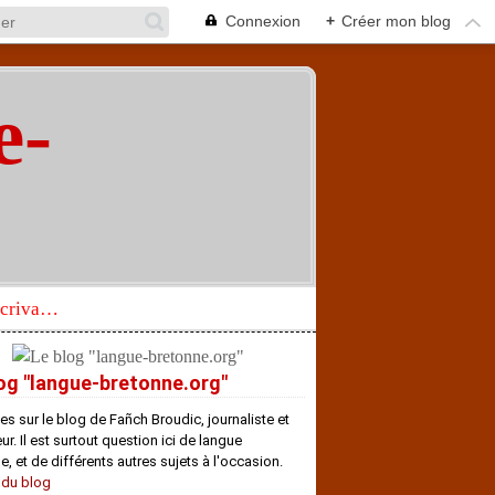
Connexion
+
Créer mon blog
e-
"
Réhabilitation d’un écrivain de langue bretonne aujourd’hui mal connu et méconnu
og "langue-bretonne.org"
es sur le blog de Fañch Broudic, journaliste et
r. Il est surtout question ici de langue
e, et de différents autres sujets à l'occasion.
 du blog