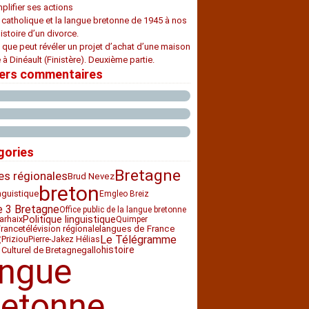
plifier ses actions
e catholique et la langue bretonne de 1945 à nos
histoire d’un divorce.
 que peut révéler un projet d’achat d’une maison
 à Dinéault (Finistère). Deuxième partie.
iers commentaires
gories
Bretagne
es régionales
Brud Nevez
breton
nguistique
Emgleo Breiz
e 3 Bretagne
Office public de la langue bretonne
arhaix
Politique linguistique
Quimper
France
télévision régionale
langues de France
t
Le Télégramme
Priziou
Pierre-Jakez Hélias
histoire
 Culturel de Bretagne
gallo
angue
retonne