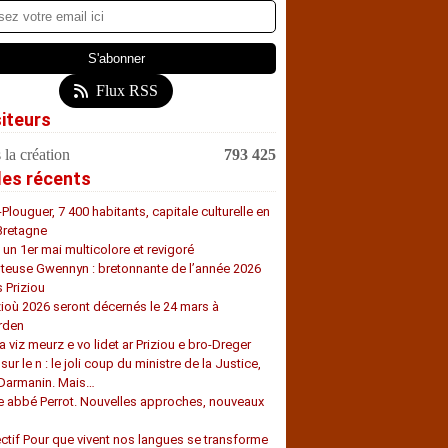
Flux RSS
siteurs
 la création
793 425
les récents
-Plouguer, 7 400 habitants, capitale culturelle en
Bretagne
, un 1er mai multicolore et revigoré
teuse Gwennyn : bretonnante de l’année 2026
s Priziou
zioù 2026 seront décernés le 24 mars à
rden
a viz meurz e vo lidet ar Priziou e bro-Dreger
 sur le n : le joli coup du ministre de la Justice,
 Darmanin. Mais…
e abbé Perrot. Nouvelles approches, nouveaux
s
ectif Pour que vivent nos langues se transforme