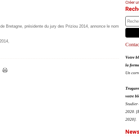
Créer u
Rech
de Bretagne, présidente du jury des Priziou 2014, annonce le nom
 2014,
Contact
Votre bl
la form
Un corr
Trugare
votre bl
Studier
2020. [É
2020].
News