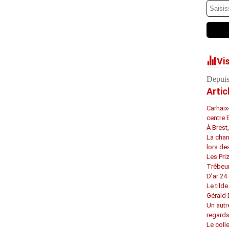
Vi
Depuis
Artic
Carhaix
centre 
À Brest
La chan
lors de
Les Pri
Trébeu
D’ar 24 
Le tilde
Gérald
Un autr
regard
Le coll