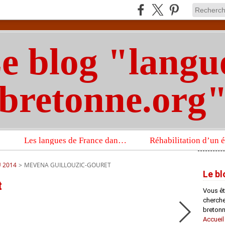
e blog "langu
bretonne.org
Les langues de France dans un imposant ouvrage sur la langue française que publient les Presses universitaires d’Oxford
U 2014
>
MEVENA GUILLOUZIC-GOURET
Le bl
t
Vous êt
chercheu
bretonn
Accueil