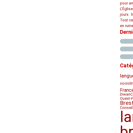
pour am
L’Églis
jours : 
Tout ce
en ruine
Dern
Caté
langu
socioli
Franc
Diwan
C
Ouest-
Bres
Conseil
l
b