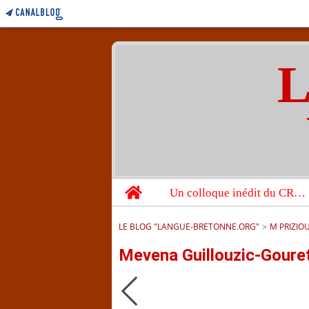
L
Home
Un colloque inédit du CRBC sur les victimes de l’année 1944
LE BLOG "LANGUE-BRETONNE.ORG"
>
M PRIZIO
Mevena Guillouzic-Goure