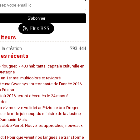
Flux RSS
siteurs
 la création
793 444
les récents
-Plouguer, 7 400 habitants, capitale culturelle en
Bretagne
, un 1er mai multicolore et revigoré
teuse Gwennyn : bretonnante de l’année 2026
s Priziou
zioù 2026 seront décernés le 24 mars à
rden
a viz meurz e vo lidet ar Priziou e bro-Dreger
 sur le n : le joli coup du ministre de la Justice,
 Darmanin. Mais…
e abbé Perrot. Nouvelles approches, nouveaux
s
ectif Pour que vivent nos langues se transforme