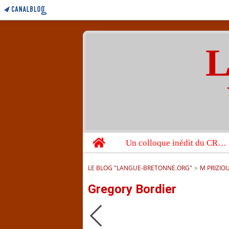
L
Home
Un colloque inédit du CRBC sur les victimes de l’année 1944
LE BLOG "LANGUE-BRETONNE.ORG"
>
M PRIZIO
Gregory Bordier