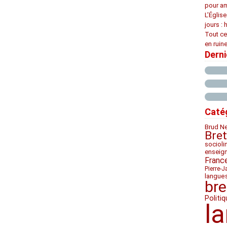
pour am
L’Églis
jours : 
Tout ce
en ruine
Dern
Caté
Brud N
Bre
socioli
enseig
Franc
Pierre-J
langue
bre
Politiq
l