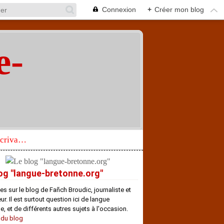
Connexion
+
Créer mon blog
e-
"
Réhabilitation d’un écrivain de langue bretonne aujourd’hui mal connu et méconnu
og "langue-bretonne.org"
es sur le blog de Fañch Broudic, journaliste et
r. Il est surtout question ici de langue
e, et de différents autres sujets à l'occasion.
 du blog