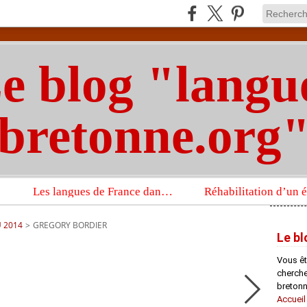
e blog "langu
bretonne.org
Les langues de France dans un imposant ouvrage sur la langue française que publient les Presses universitaires d’Oxford
U 2014
>
GREGORY BORDIER
Le bl
Vous êt
chercheu
bretonn
Accueil