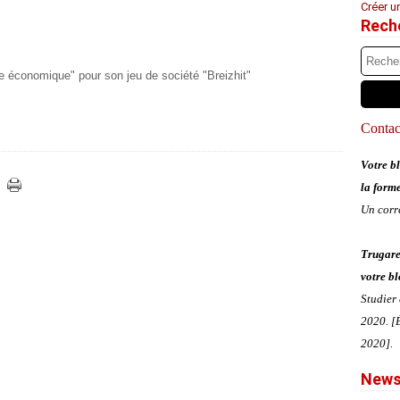
Créer u
Rech
e économique" pour son jeu de société "Breizhit"
Contact
Votre bl
la form
Un corr
Trugare
votre bl
Studier
2020. [É
2020].
News