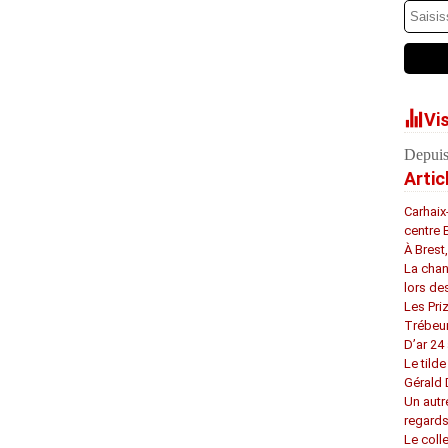
Vi
Depuis
Artic
Carhaix
centre 
À Brest
La chan
lors de
Les Pri
Trébeu
D’ar 24 
Le tilde
Gérald
Un autr
regard
Le coll