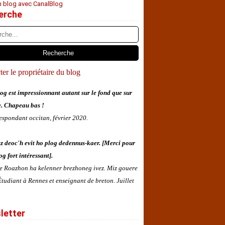
n blog avec CanalBlog
erche
er le propriétaire du blog
og est impressionnant autant sur le fond que sur
e. Chapeau bas !
espondant occitan, février 2020.
z deoc'h evit ho plog dedennus-kaer. [Merci pour
og fort intéressant].
 e Roazhon ha kelenner brezhoneg ivez. Miz gouere
tudiant à Rennes et enseignant de breton. Juillet
letter