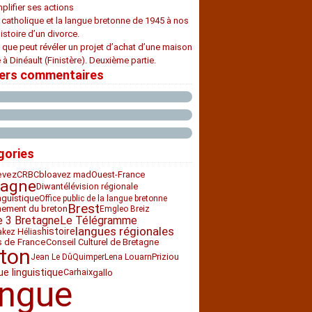
plifier ses actions
e catholique et la langue bretonne de 1945 à nos
histoire d’un divorce.
 que peut révéler un projet d’achat d’une maison
 à Dinéault (Finistère). Deuxième partie.
iers commentaires
gories
CRBC
bloavez mad
Ouest-France
evez
tagne
Diwan
télévision régionale
nguistique
Office public de la langue bretonne
Brest
nement du breton
Emgleo Breiz
e 3 Bretagne
Le Télégramme
langues régionales
histoire
akez Hélias
Conseil Culturel de Bretagne
s de France
ton
Priziou
Jean Le Dû
Quimper
Lena Louarn
ue linguistique
Carhaix
gallo
angue