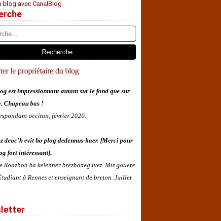
n blog avec CanalBlog
erche
er le propriétaire du blog
og est impressionnant autant sur le fond que sur
e. Chapeau bas !
espondant occitan, février 2020.
z deoc'h evit ho plog dedennus-kaer. [Merci pour
og fort intéressant].
 e Roazhon ha kelenner brezhoneg ivez. Miz gouere
tudiant à Rennes et enseignant de breton. Juillet
letter