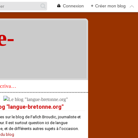
Connexion
+
Créer mon blog
e-
"
Réhabilitation d’un écrivain de langue bretonne aujourd’hui mal connu et méconnu
og "langue-bretonne.org"
es sur le blog de Fañch Broudic, journaliste et
r. Il est surtout question ici de langue
e, et de différents autres sujets à l'occasion.
 du blog