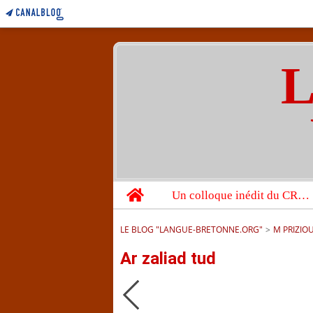
L
Home
Un colloque inédit du CRBC sur les victimes de l’année 1944
LE BLOG "LANGUE-BRETONNE.ORG"
>
M PRIZIO
Ar zaliad tud