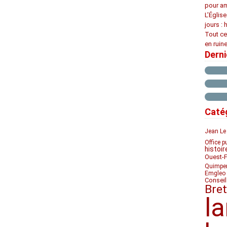
pour am
L’Églis
jours : 
Tout ce
en ruine
Dern
Caté
Jean Le
Office p
histoir
Ouest-
Quimpe
Emgleo 
Conseil
Bre
l