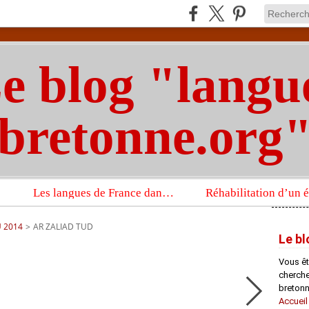
e blog "langu
bretonne.org
Les langues de France dans un imposant ouvrage sur la langue française que publient les Presses universitaires d’Oxford
U 2014
>
AR ZALIAD TUD
Le bl
Vous êt
chercheu
bretonn
Accueil