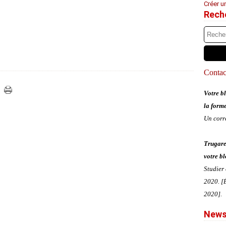
Créer u
Rech
Contact
Votre bl
la form
Un corr
Trugare
votre bl
Studier
2020. [É
2020].
News