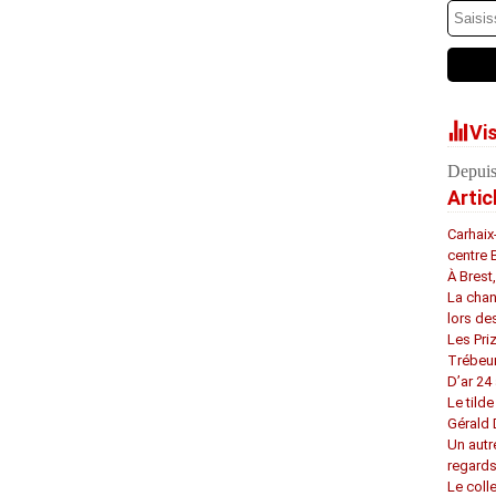
Vi
Depuis
Artic
Carhaix
centre 
À Brest
La chan
lors de
Les Pri
Trébeu
D’ar 24 
Le tilde
Gérald
Un autr
regard
Le coll