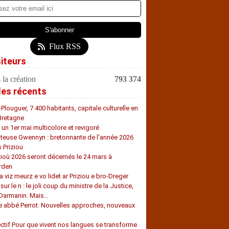
Flux RSS
siteurs
 la création
793 374
les récents
-Plouguer, 7 400 habitants, capitale culturelle en
Bretagne
, un 1er mai multicolore et revigoré
teuse Gwennyn : bretonnante de l’année 2026
s Priziou
zioù 2026 seront décernés le 24 mars à
rden
a viz meurz e vo lidet ar Priziou e bro-Dreger
 sur le n : le joli coup du ministre de la Justice,
 Darmanin. Mais…
e abbé Perrot. Nouvelles approches, nouveaux
s
ectif Pour que vivent nos langues se transforme