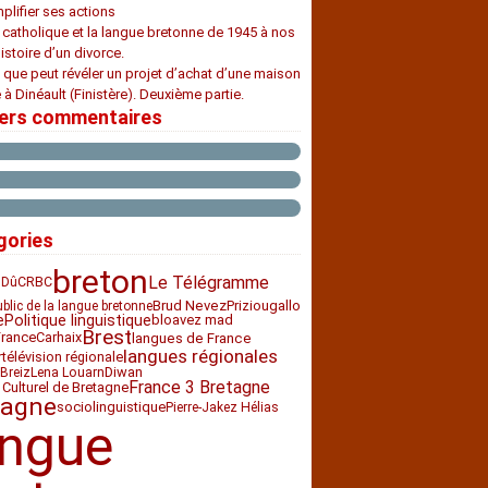
plifier ses actions
e catholique et la langue bretonne de 1945 à nos
histoire d’un divorce.
 que peut révéler un projet d’achat d’une maison
 à Dinéault (Finistère). Deuxième partie.
iers commentaires
gories
breton
Le Télégramme
CRBC
 Dû
Priziou
Brud Nevez
gallo
ublic de la langue bretonne
e
Politique linguistique
bloavez mad
Brest
France
Carhaix
langues de France
langues régionales
télévision régionale
r
Diwan
Breiz
Lena Louarn
France 3 Bretagne
 Culturel de Bretagne
tagne
sociolinguistique
Pierre-Jakez Hélias
angue