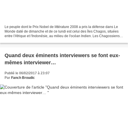
Le peuple dont le Prix Nobel de littérature 2008 a pris la défense dans Le
Monde daté de dimanche et de ce lundi est celui des îles Chagos, situées
entre l'Afrique et l'Indonésie, au milieu de l'océan Indien. Les Chagossiens
ont dû quitter l'archipel...
Quand deux éminents interviewers se font eux-
mêmes interviewer…
Publié le 06/02/2017 à 23:07
Par
Fanch Broudic