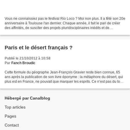
Vous ne connaissiez pas le festival Rio Loco ? Moi non plus. Il a fêté son 20e
anniversaire à Toulouse l'an dernier. Chaque année, il fait le pari de créer
des affinités, de susciter des projets pluridisciplinaires inédits et de
rassembler les grands...
Paris et le désert français ?
Publié le 21/10/2012 à 10:58
Par
Fanch Broudic
Cette formule du géographe Jean-François Gravier reste bien connue, 65
ans après la publication de son livre éponyme : la métaphore du désert, qui
plus est en France, ne pouvait que marquer les esprits. Ce n’est pas du tout
celle qu’on voit apparaître...
Hébergé par Canalblog
Top articles
Pages
Contact