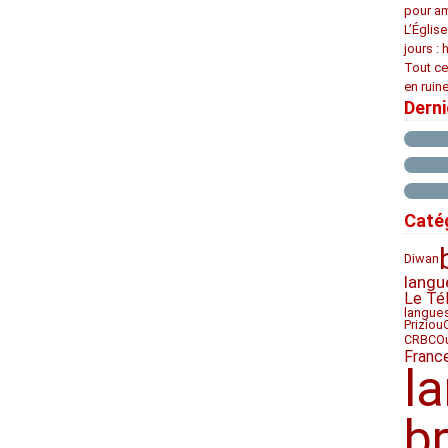
pour am
L’Églis
jours : 
Tout ce
en ruine
Dern
Caté
Diwan
langu
Le Té
langue
Priziou
CRBC
O
Franc
l
b