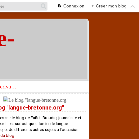
Connexion
+
Créer mon blog
e-
"
Réhabilitation d’un écrivain de langue bretonne aujourd’hui mal connu et méconnu
og "langue-bretonne.org"
es sur le blog de Fañch Broudic, journaliste et
r. Il est surtout question ici de langue
e, et de différents autres sujets à l'occasion.
 du blog