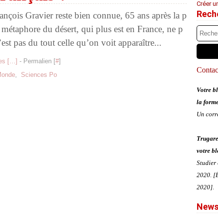
Créer u
Rech
nçois Gravier reste bien connue, 65 ans après la p
 métaphore du désert, qui plus est en France, ne p
est pas du tout celle qu’on voit apparaître...
s [
…
]
- Permalien [
#
]
Contact
Monde
,
Sciences Po
Votre bl
la form
Un corr
Trugare
votre bl
Studier
2020. [É
2020].
News