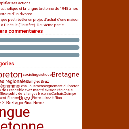
plifier ses actions
e catholique et la langue bretonne de 1945 à nos
histoire d’un divorce.
 que peut révéler un projet d’achat d’une maison
 à Dinéault (Finistère). Deuxième partie.
iers commentaires
gories
breton
Bretagne
sociolinguistique
es régionales
Emgleo Breiz
légramme
enseignement du breton
Lena Louarn
bloavez mad
télévision régionale
s de France
Carhaix
Office public de la langue bretonne
Quimper
Brest
uest-France
Pierre-Jakez Hélias
e 3 Bretagne
Brud Nevez
angue
retonne