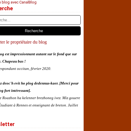
n blog avec CanalBlog
erche
er le propriétaire du blog
og est impressionnant autant sur le fond que sur
e. Chapeau bas !
espondant occitan, février 2020.
z deoc'h evit ho plog dedennus-kaer. [Merci pour
og fort intéressant].
 e Roazhon ha kelenner brezhoneg ivez. Miz gouere
tudiant à Rennes et enseignant de breton. Juillet
letter