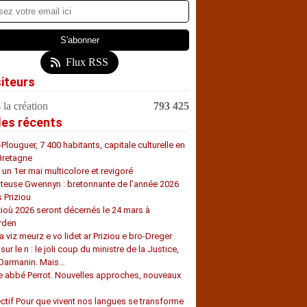
Flux RSS
siteurs
 la création
793 425
les récents
-Plouguer, 7 400 habitants, capitale culturelle en
Bretagne
, un 1er mai multicolore et revigoré
teuse Gwennyn : bretonnante de l’année 2026
s Priziou
zioù 2026 seront décernés le 24 mars à
rden
a viz meurz e vo lidet ar Priziou e bro-Dreger
 sur le n : le joli coup du ministre de la Justice,
 Darmanin. Mais…
e abbé Perrot. Nouvelles approches, nouveaux
s
ectif Pour que vivent nos langues se transforme