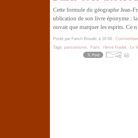
Cette formule du géographe Jean-Fra
ublication de son livre éponyme : la
ouvait que marquer les esprits. Ce n’
Posté par Fanch Broudic à 10:58 -
Commentaire
Tags:
parisianisme
,
Paris
,
Hervé Fradet
,
Le 