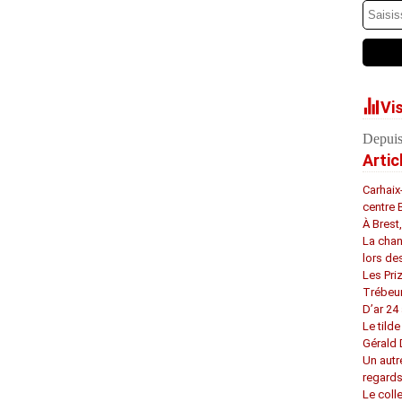
Vi
Depuis
Artic
Carhaix
centre 
À Brest
La chan
lors de
Les Pri
Trébeu
D’ar 24 
Le tilde
Gérald
Un autr
regard
Le coll