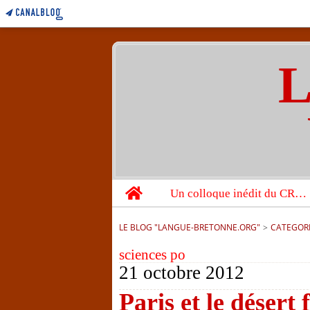
L
Home
Un colloque inédit du CRBC sur les victimes de l’année 1944
LE BLOG "LANGUE-BRETONNE.ORG"
>
CATEGOR
sciences po
21 octobre 2012
Paris et le désert 