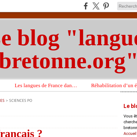
e blog "langu
bretonne.org
Les langues de France dans un imposant ouvrage sur la langue française que publient les Presses universitaires d’Oxford
IES
>
SCIENCES PO
Le bl
Vous êt
chercheu
bretonn
français ?
Accueil