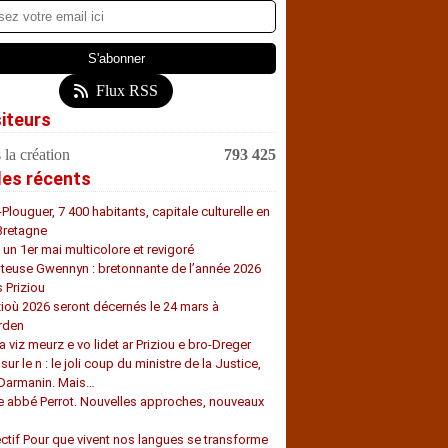
Flux RSS
siteurs
 la création
793 425
les récents
-Plouguer, 7 400 habitants, capitale culturelle en
Bretagne
, un 1er mai multicolore et revigoré
teuse Gwennyn : bretonnante de l’année 2026
s Priziou
zioù 2026 seront décernés le 24 mars à
rden
a viz meurz e vo lidet ar Priziou e bro-Dreger
 sur le n : le joli coup du ministre de la Justice,
 Darmanin. Mais…
e abbé Perrot. Nouvelles approches, nouveaux
s
ectif Pour que vivent nos langues se transforme