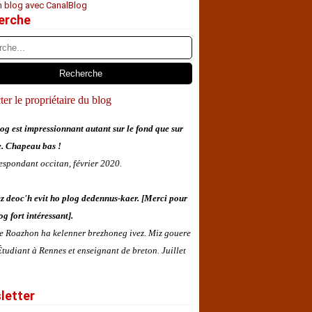
n blog avec CanalBlog
erche
er le propriétaire du blog
og est impressionnant autant sur le fond que sur
e. Chapeau bas !
espondant occitan, février 2020.
z deoc'h evit ho plog dedennus-kaer. [Merci pour
og fort intéressant].
 e Roazhon ha kelenner brezhoneg ivez. Miz gouere
tudiant à Rennes et enseignant de breton. Juillet
letter