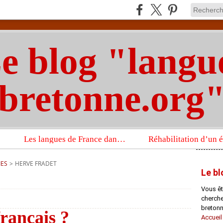
e blog "langu
bretonne.org
Les langues de France dans un imposant ouvrage sur la langue française que publient les Presses universitaires d’Oxford
IES
>
HERVE FRADET
Le bl
Vous êt
chercheu
bretonn
français ?
Accueil