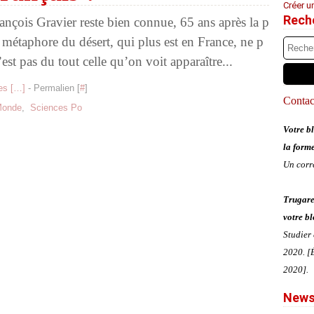
Créer u
Rech
nçois Gravier reste bien connue, 65 ans après la p
 métaphore du désert, qui plus est en France, ne p
est pas du tout celle qu’on voit apparaître...
s [
…
]
- Permalien [
#
]
Contact
Monde
,
Sciences Po
Votre bl
la form
Un corr
Trugare
votre bl
Studier
2020. [É
2020].
News