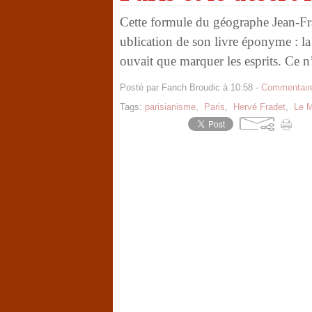
Cette formule du géographe Jean-Fra
ublication de son livre éponyme : la
ouvait que marquer les esprits. Ce n’
Posté par Fanch Broudic à 10:58 -
Commentaire
Tags:
parisianisme
,
Paris
,
Hervé Fradet
,
Le 