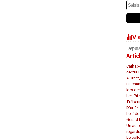
Vi
Depuis
Artic
Carhaix
centre 
À Brest
La chan
lors de
Les Pri
Trébeu
D’ar 24 
Le tilde
Gérald
Un autr
regard
Le coll