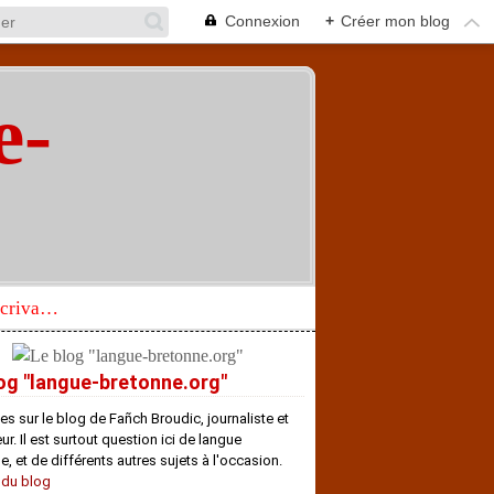
Connexion
+
Créer mon blog
e-
"
Réhabilitation d’un écrivain de langue bretonne aujourd’hui mal connu et méconnu
og "langue-bretonne.org"
es sur le blog de Fañch Broudic, journaliste et
r. Il est surtout question ici de langue
e, et de différents autres sujets à l'occasion.
 du blog