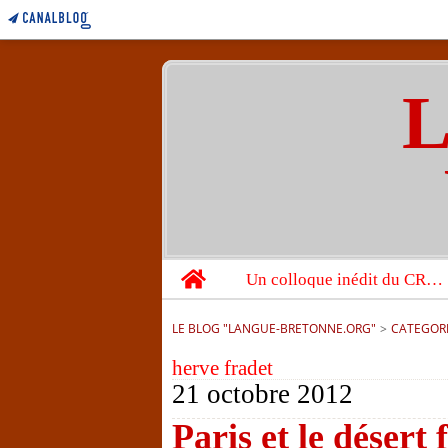
L
Home
Un colloque inédit du CRBC sur les victimes de l’année 1944
LE BLOG "LANGUE-BRETONNE.ORG"
>
CATEGOR
herve fradet
21 octobre 2012
Paris et le désert 