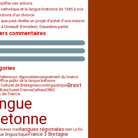
plifier ses actions
e catholique et la langue bretonne de 1945 à nos
histoire d’un divorce.
 que peut révéler un projet d’achat d’une maison
 à Dinéault (Finistère). Deuxième partie.
iers commentaires
gories
télévision régionale
enseignement du breton
r
Office public de la langue bretonne
Brest
 Culturel de Bretagne
sociolinguistique
Ouest-France
Carhaix
CRBC
Breiz
s de France
angue
retonne
langues régionales
loavez mad
Jean Le Dû
France 3 Bretagne
ue linguistique