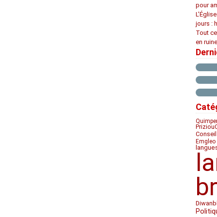
pour am
L’Églis
jours : 
Tout ce
en ruine
Dern
Caté
Quimpe
Priziou
Conseil
Emgleo 
langue
l
b
Diwan
b
Politiq