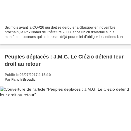
Six mois avant la COP26 qui doit se dérouler à Glasgow en novembre
prochain, le Prix Nobel de littérature 2008 lance un cri d’alarme sur la
montée des océans qui a d’ores et déjà pour effet d’obliger les Indiens kuna
à quitter leurs îles au large du Panama....
Peuples déplacés : J.M.G. Le Clézio défend leur
droit au retour
Publié le 03/07/2017 à 15:10
Par
Fanch Broudic