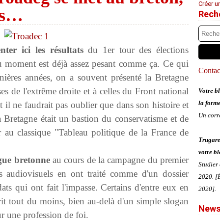
Créer u
es…
Rech
er ici les résultats
du 1
er
tour des élections
du moment est déjà assez pesant comme ça. Ce qui
Contact
nières années, on a souvent présenté la Bretagne
es de l'extrême droite et à celles du Front national
Votre bl
la form
t il ne faudrait pas oublier que dans son histoire et
Un corr
la Bretagne était un bastion du conservatisme et de
ter au classique "Tableau politique de la France de
Trugare
votre bl
ngue bretonne
au cours de la campagne du premier
Studier
as audiovisuels en ont traité comme d'un dossier
2020. [É
dats qui ont fait l'impasse. Certains d'entre eux en
2020].
crit tout du moins, bien au-delà d'un simple slogan
News
r une profession de foi.