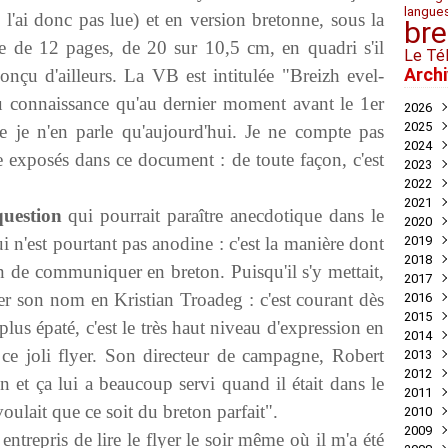
langue
e l'ai donc pas lue) et en version bretonne, sous la
bre
re de 12 pages, de 20 sur 10,5 cm, en quadri s'il
Le Té
Arch
nçu d'ailleurs. La VB est intitulée "Breizh evel-
eu connaissance qu'au dernier moment avant le 1
er
2026
2025
Juil
lle je n'en parle qu'aujourd'hui. Je ne compte pas
2024
Mai
Nov
 exposés dans ce document : de toute façon, c'est
2023
Avril
Oct
Déc
2022
Mar
Aoû
Nov
Déc
2021
Juil
Oct
Nov
Déc
question
qui pourrait paraître anecdotique dans le
2020
Mai
Sep
Oct
Nov
Déc
 n'est pourtant pas anodine : c'est la manière dont
2019
Avril
Aoû
Sep
Oct
Nov
Déc
2018
Mar
Juil
Juil
Sep
Oct
Nov
Nov
 de communiquer en breton. Puisqu'il s'y mettait,
2017
Févr
Jui
Jui
Aoû
Sep
Oct
Oct
Déc
ser son nom en Kristian Troadeg : c'est courant dès
2016
Janv
Mai
Mai
Juil
Aoû
Sep
Sep
Nov
Déc
2015
Avril
Avril
Jui
Juil
Aoû
Aoû
Oct
Nov
Déc
plus épaté, c'est le très haut niveau d'expression en
2014
Mar
Mar
Mai
Jui
Jui
Juil
Sep
Oct
Oct
Déc
 ce joli flyer. Son directeur de campagne, Robert
2013
Févr
Févr
Avril
Mai
Mai
Jui
Aoû
Aoû
Sep
Nov
Déc
2012
Janv
Janv
Mar
Avril
Avril
Mai
Jui
Juil
Aoû
Oct
Nov
Déc
on et ça lui a beaucoup servi quand il était dans le
2011
Févr
Mar
Mar
Mar
Mai
Jui
Juil
Sep
Oct
Oct
Déc
voulait que ce soit du breton parfait".
2010
Janv
Févr
Févr
Févr
Avril
Mai
Jui
Aoû
Sep
Sep
Nov
Déc
2009
Janv
Janv
Janv
Mar
Mar
Mai
Juil
Aoû
Aoû
Oct
Nov
Déc
entrepris de lire le flyer le soir même où il m'a été