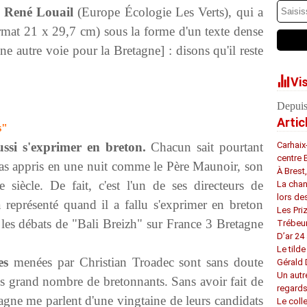
e René Louail
(Europe Écologie Les Verts), qui a
ormat 21 x 29,7 cm) sous la forme d'un texte dense
ne autre voie pour la Bretagne] : disons qu'il reste
Vi
Depuis
Artic
s"
ssi s'exprimer en breton.
Chacun sait pourtant
Carhaix
centre 
'a pas appris en une nuit comme le Père Maunoir, son
À Brest
siècle. De fait, c'est l'un de ses directeurs de
La chan
lors de
représenté quand il a fallu s'exprimer en breton
Les Pri
les débats de "Bali Breizh" sur France 3 Bretagne
Trébeu
D’ar 24 
Le tilde
es
menées par Christian Troadec sont sans doute
Gérald
Un autr
plus grand nombre de bretonnants. Sans avoir fait de
regard
agne me parlent d'une vingtaine de leurs candidats
Le coll