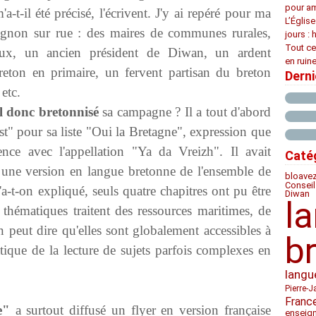
pour am
a-t-il été précisé, l'écrivent. J'y ai repéré pour ma
L’Églis
pignon sur rue : des maires de communes rurales,
jours : 
Tout ce
aux, un ancien président de Diwan, un ardent
en ruine
eton en primaire, un fervent partisan du breton
Dern
etc.
l donc bretonnisé
sa campagne ? Il a tout d'abord
st" pour sa liste "Oui la Bretagne", expression que
nce avec l'appellation "Ya da Vreizh". Il avait
Caté
e une version en langue bretonne de l'ensemble de
bloave
Conseil
t-on expliqué, seuls quatre chapitres ont pu être
Diwan
l
s thématiques traitent des ressources maritimes, de
n peut dire qu'elles sont globalement accessibles à
b
ique de la lecture de sujets parfois complexes en
langu
Pierre-J
Franc
e"
a surtout diffusé un flyer en version française
enseig