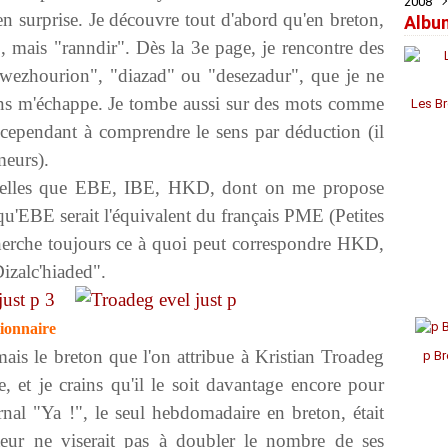
2008
Févr
Févr
Févr
Mai
Juil
Juil
Sep
Oct
Nov
Déc
e en surprise. Je découvre tout d'abord qu'en breton,
Albu
Janv
Janv
Janv
Avril
Jui
Jui
Aoû
Sep
Oct
Nov
Déc
Mar
Mai
Mai
Juil
Aoû
Sep
Oct
Nov
", mais "ranndir". Dès la 3
e
page, je rencontre des
Févr
Avril
Avril
Jui
Juil
Aoû
Aoû
Oct
ezhourion", "diazad" ou "desezadur", que je ne
Janv
Mar
Mar
Mai
Jui
Juil
Juil
Sep
Févr
Févr
Avril
Mai
Mai
Jui
Aoû
sens m'échappe. Je tombe aussi sur des mots comme
Les Br
Janv
Janv
Mar
Avril
Avril
Mai
 cependant à comprendre le sens par déduction (il
Févr
Mar
Mar
Avril
Janv
Févr
Févr
Mar
meurs).
Janv
Janv
Févr
elles que EBE, IBE, HKD, dont on me propose
Janv
c qu'EBE serait l'équivalent du français PME (Petites
cherche toujours ce à quoi peut correspondre HKD,
izalc'hiaded".
tionnaire
ais le breton que l'on attribue à Kristian Troadeg
p Br
 et je crains qu'il le soit davantage encore pour
urnal "Ya !", le seul hebdomadaire en breton, était
cteur ne viserait pas à doubler le nombre de ses