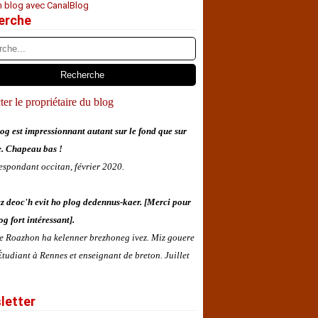
n blog avec CanalBlog
erche
er le propriétaire du blog
og est impressionnant autant sur le fond que sur
e. Chapeau bas !
espondant occitan, février 2020.
z deoc'h evit ho plog dedennus-kaer. [Merci pour
og fort intéressant].
 e Roazhon ha kelenner brezhoneg ivez. Miz gouere
tudiant à Rennes et enseignant de breton. Juillet
letter