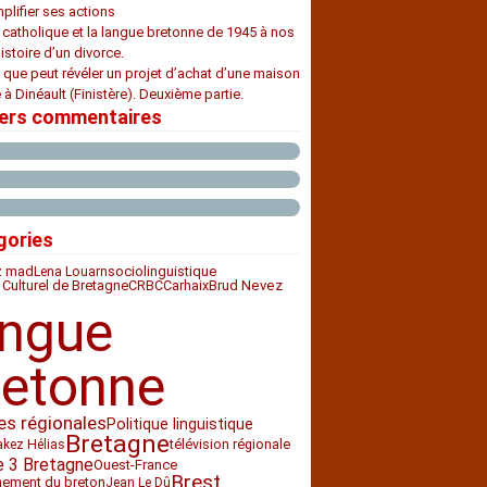
plifier ses actions
e catholique et la langue bretonne de 1945 à nos
histoire d’un divorce.
 que peut révéler un projet d’achat d’une maison
 à Dinéault (Finistère). Deuxième partie.
iers commentaires
gories
z mad
sociolinguistique
Lena Louarn
 Culturel de Bretagne
CRBC
Carhaix
Brud Nevez
angue
retonne
es régionales
Politique linguistique
Bretagne
télévision régionale
akez Hélias
e 3 Bretagne
Ouest-France
Brest
nement du breton
Jean Le Dû