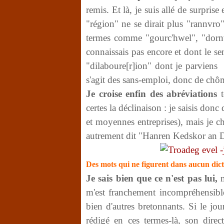
remis. Et là, je suis allé de surpris
"région" ne se dirait plus "rannvro
termes comme "gourc'hwel", "dornw
connaissais pas encore et dont le 
"dilaboure[r]ion" dont je parviens
s'agit des sans-emploi, donc de chô
Je croise enfin des abréviations
t
certes la déclinaison : je saisis don
et moyennes entreprises), mais je 
autrement dit "Hanren Kedskor an D
Des mots qui ne figurent dans aucun dic
Je sais bien que ce n'est pas lui,
m
m'est franchement incompréhensible,
bien d'autres bretonnants. Si le jo
rédigé en ces termes-là, son dire