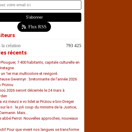
Flux RSS
siteurs
 la création
793 425
les récents
-Plouguer, 7 400 habitants, capitale culturelle en
Bretagne
, un 1er mai multicolore et revigoré
teuse Gwennyn : bretonnante de l’année 2026
s Priziou
zioù 2026 seront décernés le 24 mars à
rden
a viz meurz e vo lidet ar Priziou e bro-Dreger
 sur le n : le joli coup du ministre de la Justice,
 Darmanin. Mais…
e abbé Perrot. Nouvelles approches, nouveaux
s
ectif Pour que vivent nos langues se transforme