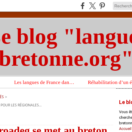
e blog "langu
bretonne.org
Les langues de France dans un imposant ouvrage sur la langue française que publient les Presses universitaires d’Oxford
ÉS
>
Le bl
 POUR LES RÉGIONALES…
Vous êt
chercheu
bretonn
oadeg se met au breton,
Accueil