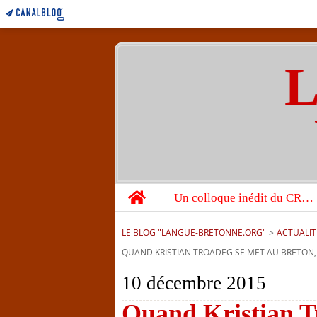
L
Home
Un colloque inédit du CRBC sur les victimes de l’année 1944
LE BLOG "LANGUE-BRETONNE.ORG"
>
ACTUALIT
QUAND KRISTIAN TROADEG SE MET AU BRETON,
10 décembre 2015
Quand Kristian Tr