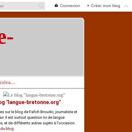
Connexion
+
Créer mon blog
e-
"
Réhabilitation d’un écrivain de langue bretonne aujourd’hui mal connu et méconnu
og "langue-bretonne.org"
es sur le blog de Fañch Broudic, journaliste et
r. Il est surtout question ici de langue
e, et de différents autres sujets à l'occasion.
 du blog