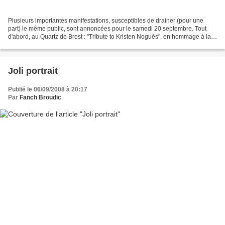
Plusieurs importantes manifestations, susceptibles de drainer (pour une
part) le même public, sont annoncées pour le samedi 20 septembre. Tout
d'abord, au Quartz de Brest : "Tribute to Kristen Noguès", en hommage à la
harpiste décédée au cours de l'été...
Joli portrait
Publié le 06/09/2008 à 20:17
Par
Fanch Broudic