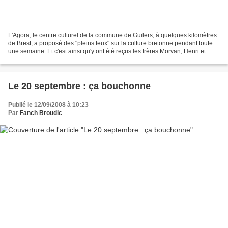
L'Agora, le centre culturel de la commune de Guilers, à quelques kilomètres
de Brest, a proposé des "pleins feux" sur la culture bretonne pendant toute
une semaine. Et c'est ainsi qu'y ont été reçus les frères Morvan, Henri et
Yvon, dimanche dernier....
Le 20 septembre : ça bouchonne
Publié le 12/09/2008 à 10:23
Par
Fanch Broudic