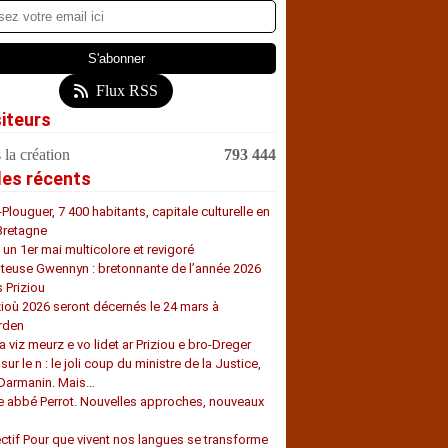
Flux RSS
siteurs
 la création
793 444
les récents
-Plouguer, 7 400 habitants, capitale culturelle en
Bretagne
, un 1er mai multicolore et revigoré
teuse Gwennyn : bretonnante de l’année 2026
s Priziou
zioù 2026 seront décernés le 24 mars à
rden
a viz meurz e vo lidet ar Priziou e bro-Dreger
 sur le n : le joli coup du ministre de la Justice,
 Darmanin. Mais…
e abbé Perrot. Nouvelles approches, nouveaux
s
ectif Pour que vivent nos langues se transforme