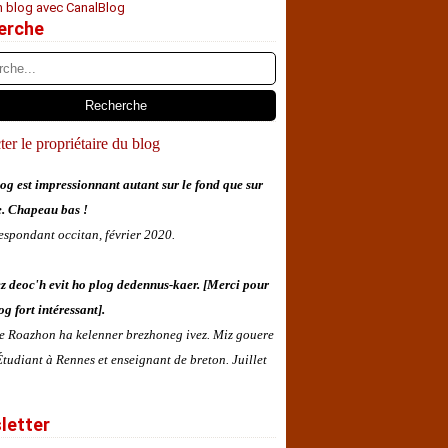
n blog avec CanalBlog
erche
er le propriétaire du blog
og est impressionnant autant sur le fond que sur
e. Chapeau bas !
espondant occitan, février 2020.
z deoc'h evit ho plog dedennus-kaer. [Merci pour
og fort intéressant].
 e Roazhon ha kelenner brezhoneg ivez. Miz gouere
tudiant à Rennes et enseignant de breton. Juillet
letter