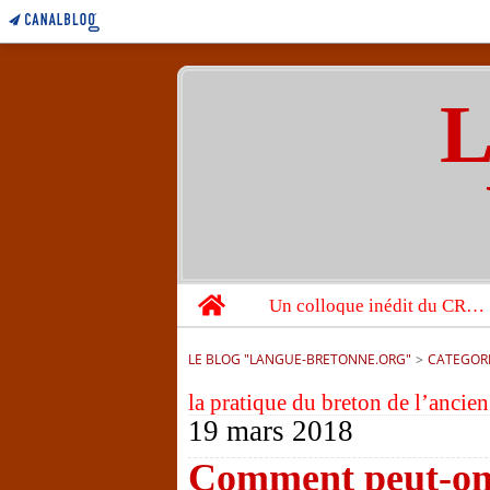
L
Home
Un colloque inédit du CRBC sur les victimes de l’année 1944
LE BLOG "LANGUE-BRETONNE.ORG"
>
CATEGOR
la pratique du breton de l’ancie
19 mars 2018
Comment peut-on 