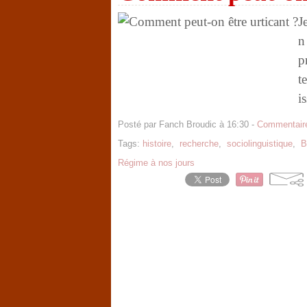
J
n
p
t
i
Posté par Fanch Broudic à 16:30 -
Commentaire
Tags:
histoire
,
recherche
,
sociolinguistique
,
B
Régime à nos jours