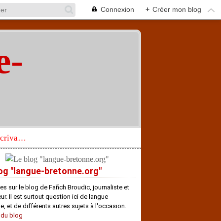
Connexion
+
Créer mon blog
e-
"
Réhabilitation d’un écrivain de langue bretonne aujourd’hui mal connu et méconnu
og "langue-bretonne.org"
es sur le blog de Fañch Broudic, journaliste et
r. Il est surtout question ici de langue
e, et de différents autres sujets à l'occasion.
 du blog