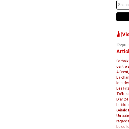
Vi
Depuis
Artic
Carhaix
centre 
À Brest
La chan
lors de
Les Pri
Trébeu
D’ar 24 
Le tilde
Gérald
Un autr
regard
Le coll