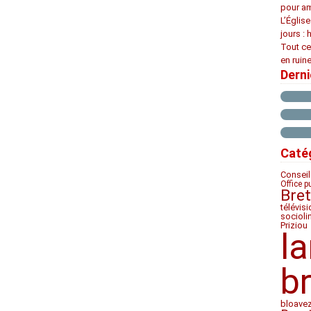
pour am
L’Églis
jours : 
Tout ce
en ruine
Dern
Caté
Conseil
Office p
Bre
télévis
socioli
Priziou
l
b
bloave