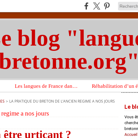
e blog "langu
bretonne.org
Les langues de France dans un imposant ouvrage sur la langue française que publient les Presses universitaires d’Oxford
IES
>
LA PRATIQUE DU BRETON DE L’ANCIEN REGIME A NOS JOURS
Le bl
n regime a nos jours
Vous êt
chercheu
bretonn
être urticant ?
Accueil