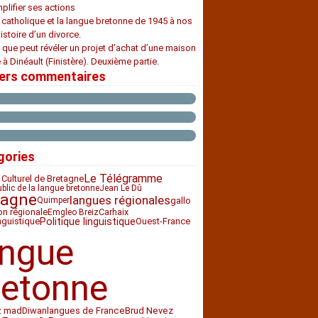
plifier ses actions
e catholique et la langue bretonne de 1945 à nos
histoire d’un divorce.
 que peut révéler un projet d’achat d’une maison
 à Dinéault (Finistère). Deuxième partie.
iers commentaires
gories
Le Télégramme
 Culturel de Bretagne
ublic de la langue bretonne
Jean Le Dû
tagne
langues régionales
gallo
Quimper
ion régionale
Carhaix
Emgleo Breiz
nguistique
Politique linguistique
Ouest-France
angue
retonne
z mad
Diwan
langues de France
Brud Nevez