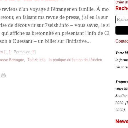
Créer u
Rech
e reviens d'un voyage à l'étranger en famille. À mo
 retour, en faisant ma revue de presse, j'ai eu la sur
rise de découvrir sur 7seizh.info – vous savez, le si
e qui affiche sa bretonnité en présentant l'info de Cl
sson à Ouessant – un billet sur l'initiative...
Contact
s [
…
]
- Permalien [
#
]
Votre bl
asse-Bretagne
,
7seizh.info
,
la pratique du breton de l’Ancien
la form
Un corr
Trugare
votre bl
Studier
2020. [É
2020].
News