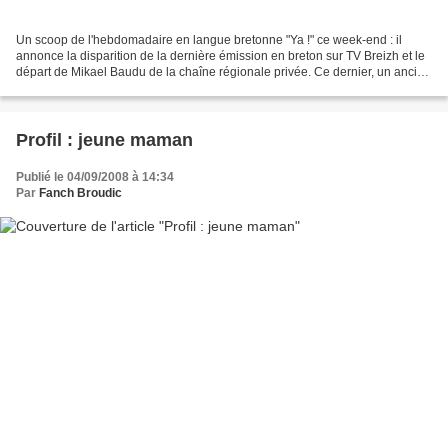
Un scoop de l'hebdomadaire en langue bretonne "Ya !" ce week-end : il
annonce la disparition de la dernière émission en breton sur TV Breizh et le
départ de Mikael Baudu de la chaîne régionale privée. Ce dernier, un ancien
du service public, avait rejoint...
Profil : jeune maman
Publié le 04/09/2008 à 14:34
Par
Fanch Broudic