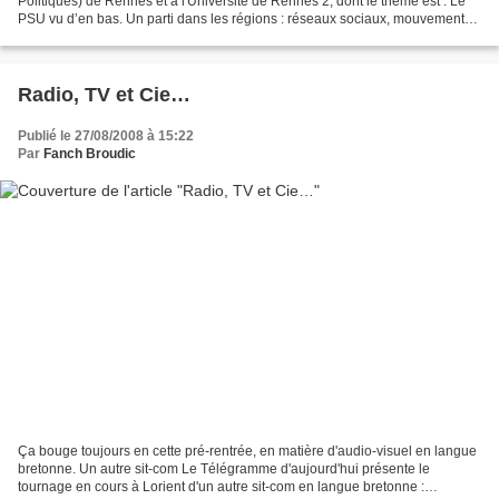
Politiques) de Rennes et à l'Université de Rennes 2, dont le thème est : Le
PSU vu d’en bas. Un parti dans les régions : réseaux sociaux, mouvement
politique, laboratoire...
Radio, TV et Cie…
Publié le 27/08/2008 à 15:22
Par
Fanch Broudic
Ça bouge toujours en cette pré-rentrée, en matière d'audio-visuel en langue
bretonne. Un autre sit-com Le Télégramme d'aujourd'hui présente le
tournage en cours à Lorient d'un autre sit-com en langue bretonne :