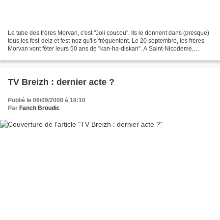
Le tube des frères Morvan, c'est "Joli coucou". Ils le donnent dans (presque)
tous les fest-deiz et fest-noz qu'ils fréquentent. Le 20 septembre, les frères
Morvan vont fêter leurs 50 ans de "kan-ha-diskan". A Saint-Nicodème,
comme il se doit. 15 jours...
TV Breizh : dernier acte ?
Publié le 06/09/2008 à 18:10
Par
Fanch Broudic