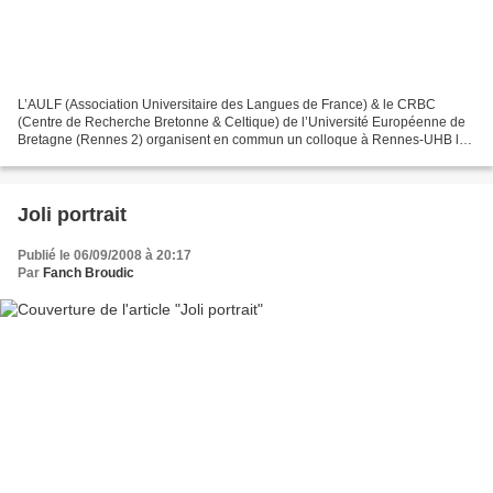
L’AULF (Association Universitaire des Langues de France) & le CRBC
(Centre de Recherche Bretonne & Celtique) de l’Université Européenne de
Bretagne (Rennes 2) organisent en commun un colloque à Rennes-UHB les
vendredi & samedi 26-27 juin 2009 sur le thème...
Joli portrait
Publié le 06/09/2008 à 20:17
Par
Fanch Broudic