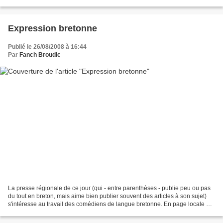
"Leurenn bzh". C'est la deuxième saison...
Expression bretonne
Publié le 26/08/2008 à 16:44
Par
Fanch Broudic
La presse régionale de ce jour (qui - entre parenthèses - publie peu ou pas
du tout en breton, mais aime bien publier souvent des articles à son sujet)
s'intéresse au travail des comédiens de langue bretonne. En page locale de
Brest, "le Télégramme" présente...