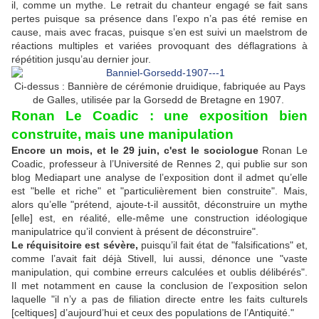
il, comme un mythe. Le retrait du chanteur engagé se fait sans
pertes puisque sa présence dans l’expo n’a pas été remise en
cause, mais avec fracas, puisque s’en est suivi un maelstrom de
réactions multiples et variées provoquant des déflagrations à
répétition jusqu’au dernier jour.
Ci-dessus : Bannière de cérémonie druidique, fabriquée au Pays
de Galles, utilisée par la Gorsedd de Bretagne en 1907.
Ronan Le Coadic : une exposition bien
construite, mais une manipulation
Encore un mois, et le 29 juin, c'est le sociologue
Ronan Le
Coadic, professeur à l’Université de Rennes 2, qui publie sur son
blog Mediapart une analyse de l’exposition dont il admet qu’elle
est "belle et riche" et "particulièrement bien construite". Mais,
alors qu’elle "prétend, ajoute-t-il aussitôt, déconstruire un mythe
[elle] est, en réalité, elle-même une construction idéologique
manipulatrice qu’il convient à présent de déconstruire".
Le réquisitoire est sévère,
puisqu’il fait état de "falsifications" et,
comme l’avait fait déjà Stivell, lui aussi, dénonce une "vaste
manipulation, qui combine erreurs calculées et oublis délibérés".
Il met notamment en cause la conclusion de l’exposition selon
laquelle "il n’y a pas de filiation directe entre les faits culturels
[celtiques] d’aujourd’hui et ceux des populations de l’Antiquité."