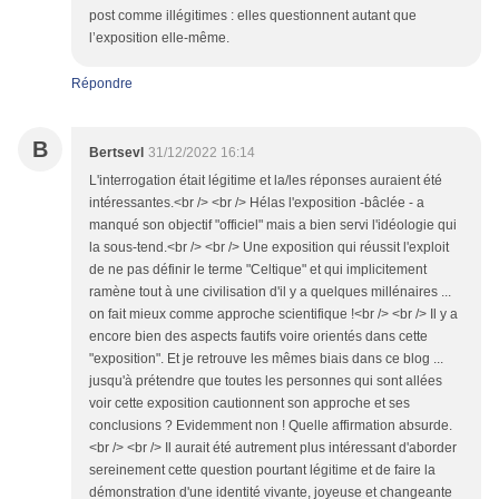
post comme illégitimes : elles questionnent autant que
l’exposition elle-même.
Répondre
B
Bertsevl
31/12/2022 16:14
L'interrogation était légitime et la/les réponses auraient été
intéressantes.<br /> <br /> Hélas l'exposition -bâclée - a
manqué son objectif "officiel" mais a bien servi l'idéologie qui
la sous-tend.<br /> <br /> Une exposition qui réussit l'exploit
de ne pas définir le terme "Celtique" et qui implicitement
ramène tout à une civilisation d'il y a quelques millénaires ...
on fait mieux comme approche scientifique !<br /> <br /> Il y a
encore bien des aspects fautifs voire orientés dans cette
"exposition". Et je retrouve les mêmes biais dans ce blog ...
jusqu'à prétendre que toutes les personnes qui sont allées
voir cette exposition cautionnent son approche et ses
conclusions ? Evidemment non ! Quelle affirmation absurde.
<br /> <br /> Il aurait été autrement plus intéressant d'aborder
sereinement cette question pourtant légitime et de faire la
démonstration d'une identité vivante, joyeuse et changeante