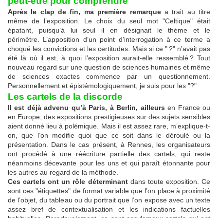
peut-être pour comprendre
Après le clap de fin, ma première remarque
a trait au titre
même de l’exposition. Le choix du seul mot "Celtique" était
épatant, puisqu’à lui seul il en désignait le thème et le
périmètre. L’apposition d’un point d’interrogation à ce terme a
choqué les convictions et les certitudes. Mais si ce " ?" n’avait pas
été là où il est, à quoi l’exposition aurait-elle ressemblé ? Tout
nouveau regard sur une question de sciences humaines et même
de sciences exactes commence par un questionnement.
Personnellement et épistémologiquement, je suis pour les "?"
Les cartels de la discorde
Il est déjà advenu qu’à Paris, à Berlin, ailleurs
en France ou
en Europe, des expositions prestigieuses sur des sujets sensibles
aient donné lieu à polémique. Mais il est assez rare, m’explique-t-
on, que l’on modifie quoi que ce soit dans le déroulé ou la
présentation. Dans le cas présent, à Rennes, les organisateurs
ont procédé à une réécriture partielle des cartels, qui reste
néanmoins décevante pour les uns et qui paraît étonnante pour
les autres au regard de la méthode.
Ces cartels ont un rôle déterminant
dans toute exposition. Ce
sont ces "étiquettes" de format variable que l’on place à proximité
de l’objet, du tableau ou du portrait que l’on expose avec un texte
assez bref de contextualisation et les indications factuelles