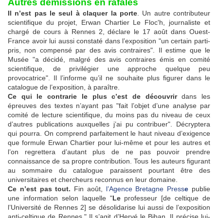
Autres démissions en rafales
Il n’est pas le seul à claquer la porte
. Un autre contributeur
scientifique du projet, Erwan Chartier Le Floc'h, journaliste et
chargé de cours à Rennes 2, déclare le 17 août dans Ouest-
France avoir lui aussi constaté dans l’exposition "un certain parti-
pris, non compensé par des avis contraires". Il estime que le
Musée "a décidé, malgré des avis contraires émis en comité
scientifique, de privilégier une approche quelque peu
provocatrice". Il l’informe qu’il ne souhaite plus figurer dans le
catalogue de l’exposition, à paraître.
Ce qui le contrarie le plus c’est de découvrir
dans les
épreuves des textes n’ayant pas "fait l’objet d’une analyse par
comité de lecture scientifique, du moins pas du niveau de ceux
d’autres publications auxquelles j’ai pu contribuer". Décryptera
qui pourra. On comprend parfaitement le haut niveau d’exigence
que formule Erwan Chartier pour lui-même et pour les autres et
l’on regrettera d’autant plus de ne pas pouvoir prendre
connaissance de sa propre contribution. Tous les auteurs figurant
au sommaire du catalogue paraissent pourtant être des
universitaires et chercheurs reconnus en leur domaine.
Ce n’est pas tout.
Fin août,
l’Agence Bretagne Press
e
publie
une information selon laquelle "
Le
professeur [de celtique de
l’Université de Rennes 2] se désolidarise lui aussi de l’exposition
anti-celtique de Rennes." Il s’agit d’Hervé le Bihan. Il précise lui-