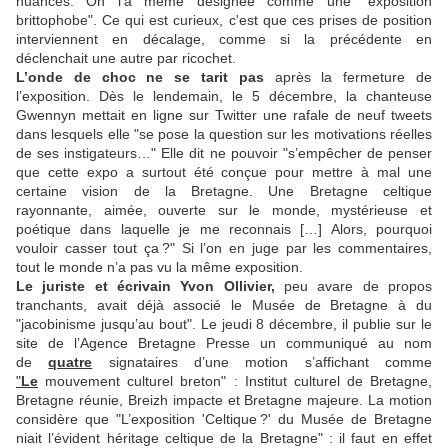
nuances. On l’a même désignée comme une "exposition
brittophobe". Ce qui est curieux, c'est que ces prises de position
interviennent en décalage, comme si la précédente en
déclenchait une autre par ricochet.
L’onde de choc ne se tarit pas
après la fermeture de
l’exposition. Dès le lendemain, le 5 décembre, la chanteuse
Gwennyn mettait en ligne sur Twitter une rafale de neuf tweets
dans lesquels elle "se pose la question sur les motivations réelles
de ses instigateurs…" Elle dit ne pouvoir "s’empêcher de penser
que cette expo a surtout été conçue pour mettre à mal une
certaine vision de la Bretagne. Une Bretagne celtique
rayonnante, aimée, ouverte sur le monde, mystérieuse et
poétique dans laquelle je me reconnais […] Alors, pourquoi
vouloir casser tout ça ?" Si l’on en juge par les commentaires,
tout le monde n’a pas vu la même exposition.
Le juriste et écrivain Yvon Ollivier,
peu avare de propos
tranchants, avait déjà associé le Musée de Bretagne à du
"jacobinisme jusqu’au bout". Le jeudi 8 décembre, il publie sur le
site de l’Agence Bretagne Presse un communiqué au nom
de
quatre
signataires d’une motion s’affichant comme
"
Le
mouvement culturel breton" : Institut culturel de Bretagne,
Bretagne réunie, Breizh impacte et Bretagne majeure. La motion
considère que "L’exposition 'Celtique ?' du Musée de Bretagne
niait l’évident héritage celtique de la Bretagne" : il faut en effet