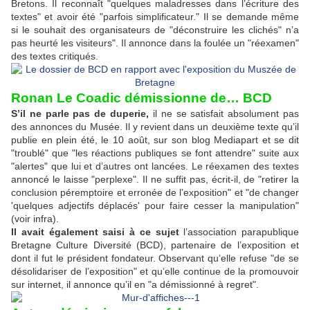
Bretons. Il reconnaît "quelques maladresses dans l’écriture des
textes" et avoir été "parfois simplificateur." Il se demande même
si le souhait des organisateurs de "déconstruire les clichés" n’a
pas heurté les visiteurs". Il annonce dans la foulée un "réexamen"
des textes critiqués.
Ronan Le Coadic démissionne de… BCD
S’il ne parle pas de duperie,
il ne se satisfait absolument pas
des annonces du Musée. Il y revient dans un deuxième texte qu’il
publie en plein été, le 10 août, sur son blog Mediapart et se dit
"troublé" que "les réactions publiques se font attendre" suite aux
"alertes" que lui et d’autres ont lancées. Le réexamen des textes
annoncé le laisse "perplexe". Il ne suffit pas, écrit-il, de "retirer la
conclusion péremptoire et erronée de l’exposition" et "de changer
'quelques adjectifs déplacés' pour faire cesser la manipulation"
(voir infra).
Il avait également saisi à ce sujet
l’association parapublique
Bretagne Culture Diversité (BCD), partenaire de l’exposition et
dont il fut le président fondateur. Observant qu’elle refuse "de se
désolidariser de l’exposition" et qu’elle continue de la promouvoir
sur internet, il annonce qu’il en "a démissionné à regret".