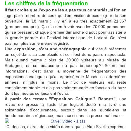
Les chiffres de la fréquentation
Il faut croire que l’expo ne les a pas tous contrariés,
si l’on en
juge par le nombre de ceux qui l’ont visitée depuis le jour de son
ouverture, le 18 mars : il y en a eu très exactement 21 367
(groupes compris). Ça n’a rien à voir avec les 70 000 personnes
qui se pressent chaque premier dimanche d’août pour assister à
la grande parade du Festival interceltique de Lorient. On n’est
pas non plus sur le même registre.
Une exposition, c’est une scénographie
qui vise à présenter
un sujet dans sa complexité et ce n’est donc pas un spectacle.
Mais quand même : plus de 20 000 visiteurs au Musée de
Bretagne, est-ce beaucoup ou pas beaucoup ? Selon mes
informations, c’est dans la moyenne de fréquentation des
expositions analogues qu’a organisées le Musée ces dernières
années, ni plus ni moins. Le flux de visiteurs est resté
continûment stable et n’a pas vraiment varié en fonction du buzz
dont les médias se faisaient l’écho.
À partir des termes "Exposition Celtique ? Rennes",
une
revue de presse à l’aide d’un logiciel dédié m’a livré une
soixantaine d’occurrences, surtout dans les quotidiens et
hebdomadaires régionaux, mais aussi dans la presse nationale.
Ci-dessus, extrait de la vidéo dans laquelle Alan Sivell s'exprime