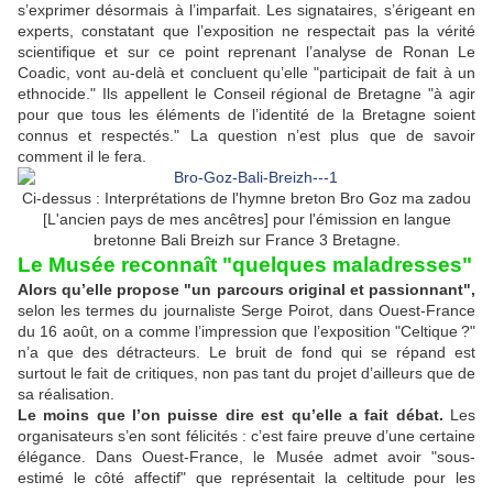
s’exprimer désormais à l’imparfait. Les signataires, s’érigeant en
experts, constatant que l’exposition ne respectait pas la vérité
scientifique et sur ce point reprenant l’analyse de Ronan Le
Coadic, vont au-delà et concluent qu’elle "participait de fait à un
ethnocide." Ils appellent le Conseil régional de Bretagne "à agir
pour que tous les éléments de l’identité de la Bretagne soient
connus et respectés." La question n’est plus que de savoir
comment il le fera.
Ci-dessus : Interprétations de l'hymne breton Bro Goz ma zadou
[L'ancien pays de mes ancêtres] pour l'émission en langue
bretonne Bali Breizh sur France 3 Bretagne.
Le Musée reconnaît "quelques maladresses"
Alors qu’elle propose "un parcours original et passionnant",
selon les termes du journaliste Serge Poirot, dans Ouest-France
du 16 août, on a comme l’impression que l’exposition "Celtique ?"
n’a que des détracteurs. Le bruit de fond qui se répand est
surtout le fait de critiques, non pas tant du projet d’ailleurs que de
sa réalisation.
Le moins que l’on puisse dire est qu’elle a fait débat.
Les
organisateurs s’en sont félicités : c’est faire preuve d’une certaine
élégance. Dans Ouest-France, le Musée admet avoir "sous-
estimé le côté affectif" que représentait la celtitude pour les