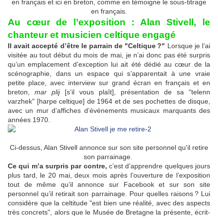
en français et ici en breton, comme en témoigne le sous-titrage
en français.
Au cœur de l’exposition : Alan Stivell, le
chanteur et musicien celtique engagé
Il avait accepté d’être le parrain de "Celtique ?"
Lorsque je l’ai
visitée au tout début du mois de mai, je n’ai donc pas été surpris
qu’un emplacement d’exception lui ait été dédié au cœur de la
scénographie, dans un espace qui s’apparentait à une vraie
petite place, avec interview sur grand écran en français et en
breton,
mar plij
[s’il vous plaît], présentation de sa "telenn
varzhek" [harpe celtique] de 1964 et de ses pochettes de disque,
avec un mur d’affiches d’événements musicaux marquants des
années 1970.
Ci-dessus, Alan Stivell annonce sur son site personnel qu'il retire
son parrainage.
Ce qui m’a surpris par contre,
c’est d’apprendre quelques jours
plus tard, le 20 mai, deux mois après l’ouverture de l’exposition
tout de même qu’il annonce sur Facebook et sur son site
personnel qu’il retirait son parrainage. Pour quelles raisons ? Lui
considère que la celtitude "est bien une réalité, avec des aspects
très concrets", alors que le Musée de Bretagne la présente, écrit-