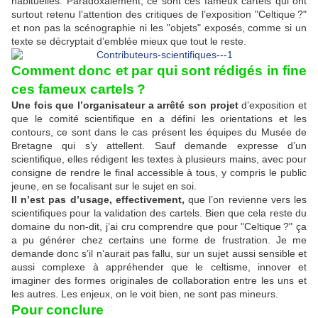
habituelles. Paradoxalement, ce sont ces fameux cartels qui ont
surtout retenu l’attention des critiques de l’exposition "Celtique ?"
et non pas la scénographie ni les "objets" exposés, comme si un
texte se décryptait d’emblée mieux que tout le reste.
Comment donc et par qui sont rédigés in fine
ces fameux cartels ?
Une fois que l’organisateur a arrêté son projet
d’exposition et
que le comité scientifique en a défini les orientations et les
contours, ce sont dans le cas présent les équipes du Musée de
Bretagne qui s’y attellent. Sauf demande expresse d’un
scientifique, elles rédigent les textes à plusieurs mains, avec pour
consigne de rendre le final accessible à tous, y compris le public
jeune, en se focalisant sur le sujet en soi.
Il n’est pas d’usage, effectivement,
que l’on revienne vers les
scientifiques pour la validation des cartels. Bien que cela reste du
domaine du non-dit, j’ai cru comprendre que pour "Celtique ?" ça
a pu générer chez certains une forme de frustration. Je me
demande donc s’il n’aurait pas fallu, sur un sujet aussi sensible et
aussi complexe à appréhender que le celtisme, innover et
imaginer des formes originales de collaboration entre les uns et
les autres. Les enjeux, on le voit bien, ne sont pas mineurs.
Pour conclure