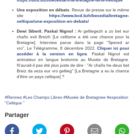
https://bcd.bzh/becedia/fr/la-bretagne-terre-celtique
Une exposition en débats
. Revue de presse sur le même
site :
https://www.bcd.bzh/becedia/bretagne-
celtique/une-exposition-en-debats/
Dewi Siberil. Paskal Nignol :
Ar geltiegezh a zo bet eur
chañs evit Breizh [Le celtisme a été une chance pour la
Bretagne]. Interview parue dans la page "Spered ar
vro", Le Télégramme, 8 décembre 2022.
Cliquer ici pour
accéder à la version en ligne
. Paskal Nignol est
animateur en langue bretonne au Musée de Bretagne.
N'aurait-il pas été plus juste
de
dire : "Ar chañs he-deus bet
Breiz da veza eur vro geltieg" [La Bretagne a eu la chance
d'être un pays celtique] ?
#Rennes
#Les Champs Libres
#Musée de Bretagnee
#exposition
"Celtique "
Partager