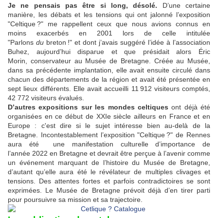
Je ne pensais pas être si long, désolé.
D’une certaine
manière, les débats et les tensions qui ont jalonné l’exposition
"Celtique ?" me rappellent ceux que nous avions connus en
moins exacerbés en 2001 lors de celle intitulée
"Parlons
du
breton !" et dont j’avais suggéré l’idée à l’association
Buhez, aujourd’hui disparue et que présidait alors
Éric
Morin,
conservateur au Musée de Bretagne. Créée au Musée,
dans sa précédente implantation, elle avait ensuite circulé dans
chacun des départements de la région et avait été présentée en
sept lieux différents. Elle avait accueilli 11 912 visiteurs comptés,
42 772 visiteurs évalués.
D’autres expositions sur les mondes celtiques
ont déjà été
organisées en ce début de XXIe siècle ailleurs en France et en
Europe : c'est dire si le sujet intéresse bien au-delà de la
Bretagne. I
ncontestablement l
’exposition "Celtique ?" de Rennes
aura été une manifestation culturelle d’importance de
l’année 2022 en Bretagne et devrait être perçue à l’avenir comme
un événement marquant de l’histoire du Musée de Bretagne,
d’autant qu’elle aura été le révélateur de multiples clivages et
tensions. Des attentes fortes et parfois contradictoires se sont
exprimées. Le Musée de Bretagne prévoit déjà d’en tirer parti
pour poursuivre sa mission et sa trajectoire.