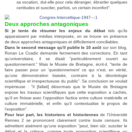
sa vocation, dut-elle pour cela déranger, ébranler quelques
certitudes et susciter, parfois, un certain inconfort".
Deux approches antagoniques
Si je tente de résumer les enjeux du débat
tels qu’ils
apparaissent par médias interposés, on se trouve en présence
de deux approches antagoniques et difficilement conciliables.
Dans le second message qu'il publie le 10 août
sur son blog,
Ronan Le Coadic demande fermement des corrections. En tant
qu’universitaire, il se disait "particulièrement ouvert au
questionnement." Mais le Musée de Bretagne, écrit-il, "tente de
faire passer pour un 'questionnement' ce qui n’est, en vérité,
qu’une démonstration biaisée, contraire à la déontologie
scientifique et irrespectueuse du public". Sa conclusion se voulait
impérieuse : "il [fallait] désormais que le Musée de Bretagne
expose les travaux scientifiques que cette exposition a cachés,
qu’il en finisse avec l’opposition factice entre culture matérielle et
culture immatérielle, et enfin qu’il contextualise le propos de
l’exposition".
Pour leur part, les historiens et historiennes
de l’Université
Rennes 2 se prononcent clairement contre toute censure. Ils
admettent aisément qu’une exposition "peut, bien sûr, susciter le
débat et la critique, comme toute proposition scientifique ou