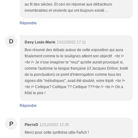
au fil des siècles. Et ceci en réponse aux détracteurs
innombrables et virulents qui ont toujours existé ...
Répondre
D
Davy Louis-Marie
15/12/2022 17:11
Bon résumé des débats autour de cette exposition qui aura
finalement comme tu le soulignes atteint son objectif . <br />
<br /> Je n'ose imaginer le "reuz" qu'elle aurait provoqué si,
comme l'autorise la langue française (cf Jacques Drillon, traité
de la ponctuation) ce point d'interrogation comme tous les
signes dits "mélodiques", avait été doublé, voire triplé :<br />
<br /> Celtique? Celtique ?? Celtique ???<br /> <br /> On a
frôlé le pire !
Répondre
P
PierreD
12/12/2022 12:35
Merci pour cette synthèse utile Fañch !