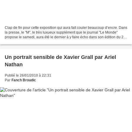
Clap de fin pour cette exposition qui aura fait couler beaucoup d’encre. Dans
la presse, le "M", le très luxueux supplément que le journal "Le Monde"
propose le samedi, aura été le dernier à y faire écho dans son édition du 26
novembre, huit jours avant...
Un portrait sensible de Xavier Grall par Ariel
Nathan
Publié le 26/01/2010 à 22:31
Par
Fanch Broudic