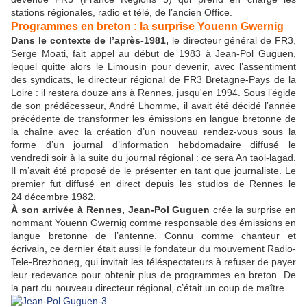
stations régionales, radio et télé, de l’ancien Office.
Programmes en breton : la surprise Youenn Gwernig
Dans le contexte de l’après-1981,
le directeur général de FR3,
Serge Moati, fait appel au début de 1983 à Jean-Pol Guguen,
lequel quitte alors le Limousin pour devenir, avec l’assentiment
des syndicats, le directeur régional de FR3 Bretagne-Pays de la
Loire : il restera douze ans à Rennes, jusqu'en 1994. Sous l’égide
de son prédécesseur, André Lhomme, il avait été décidé l’année
précédente de transformer les émissions en langue bretonne de
la chaîne avec la création d’un nouveau rendez-vous sous la
forme d’un journal d’information hebdomadaire diffusé le
vendredi soir à la suite du journal régional : ce sera An taol-lagad.
Il m’avait été proposé de le présenter en tant que journaliste. Le
premier fut diffusé en direct depuis les studios de Rennes le
24 décembre 1982.
À son arrivée à Rennes, Jean-Pol Guguen
crée la surprise en
nommant Youenn Gwernig comme responsable des émissions en
langue bretonne de l’antenne. Connu comme chanteur et
écrivain, ce dernier était aussi le fondateur du mouvement Radio-
Tele-Brezhoneg, qui invitait les téléspectateurs à refuser de payer
leur redevance pour obtenir plus de programmes en breton. De
la part du nouveau directeur régional, c’était un coup de maître.