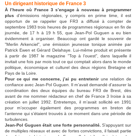
Un dirigeant historique de France 3
À l’heure où France 3 s’engage à nouveau à programmer
plus
d’émissions régionales, y compris en prime time, il est
opportun de se rappeler que FR3 a diffusé à compter de
septembre 1983 trois heures de programmes régionaux en fin de
journée, de 17 h à 19 h 55, que Jean-Pol Guguen a eu bien
évidemment à organiser. Beaucoup ont gardé le souvenir de
"Merlin Arkenciel", une émission jeunesse tonique animée par
Patrick Ewen et Gérard Delahaye. Lui-même produit et présente
à partir de 1987 le magazine "Top à l’ouest", dans laquelle il
invitait une fois par mois tout ce qui comptait alors dans le monde
politique, économique et culturel des deux régions Bretagne et
Pays de la Loire.
Pour ce qui me concerne, j’ai pu entretenir
une relation de
confiance avec Jean-Pol Guguen. Il m’avait demandé d’assurer la
coordination des deux équipes du bureau FR3 de Brest, dès
avant de me nommer rédacteur en chef de France 3 Iroise à sa
création en juillet 1992. Entretemps, il m’avait sollicité en 1991
pour m’occuper également des programmes en breton de
l’antenne qui s’étaient trouvés à ce moment dans une période de
turbulences.
Jean-Pol Guguen était une forte personnalité.
S'appuyant sur
de multiples réseaux et avec de fortes convictions, il faisait partie